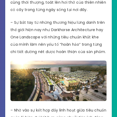
bắt mắt
– Đến với các căn Shophouse Meyhomes Capital
Phú Quốc, bạn sẽ vô cùng ấn tượng và hài lòng
bởi lối thiết kế không chỉ sang trọng mà còn vô
cùng thời thượng, toát lên hơi thở của thiên nhiên
cỏ cây trong từng ngày sống tại nơi đây.
– Sự bắt tay từ những thương hiệu lừng danh trên
thế giới hiện nay như Darkhorse Architecture hay
One Landscape với những tiêu chuẩn khắt khe
của mình làm nên yếu tố “hoàn hảo” trong từng
chi tiết đường nét được hoàn thiện của sản phẩm.