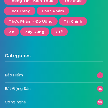
Làm Đẹp
Ngoại Thất
Ngành Nghề
Nông Nghiêp
Nội Thất
Số Hoá
Sức Khoẻ
Thiết Bị Kỹ Thuật
Thông Tin - Kiến Thức
Thể thao
Thời Trang
Thực Phẩm
Thực Phẩm - Đồ Uống
Tài Chính
Xe
Xây Dựng
Y tế
Categories