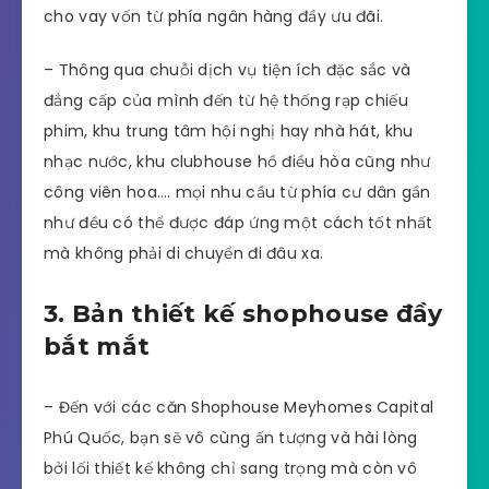
– Hiện phía chủ đầu tư đang mở ra cho khách
hàng cơ hội để có thể sở hữu trong tầm tay các
sản phẩm shophouse thương mại vô cùng tiềm
năng với mức giá tốt. Theo đó, bạn chỉ việc nhận
nhà mà thanh toán chỉ với 15% cộng với hỗ trợ
cho vay vốn từ phía ngân hàng đầy ưu đãi.
– Thông qua chuỗi dịch vụ tiện ích đặc sắc và
đẳng cấp của mình đến từ hệ thống rạp chiếu
phim, khu trung tâm hội nghị hay nhà hát, khu
nhạc nước, khu clubhouse hồ điều hòa cũng như
công viên hoa…. mọi nhu cầu từ phía cư dân gần
như đều có thể được đáp ứng một cách tốt nhất
mà không phải di chuyển đi đâu xa.
3. Bản thiết kế shophouse đầy