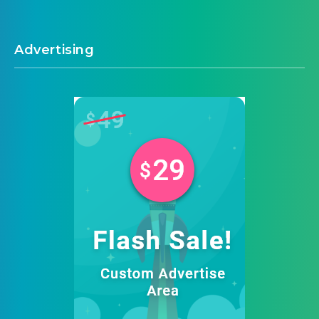
Xây Dựng
7
Xe
10
Y tế
8
Advertising