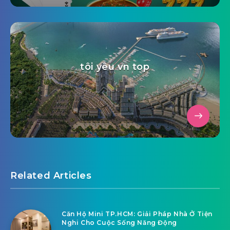
Review Nhà Cái Uy Tín: Các Game
Xổ Số, Lô Đề Online Có Đáng Chơi
Trong Năm 2025?
tôi yêu vn top