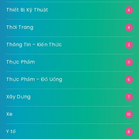
Sức Khoẻ
19
Tài Chính
26
Thể thao
10
Thiết Bị Kỹ Thuật
4
Thời Trang
4
Thông Tin – Kiến Thức
2
Thực Phẩm
11
Thực Phẩm – Đồ Uống
6