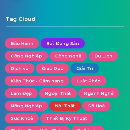
Bán Kho, Nhà Xưởng Tại Hà Nội: Tìm Kiếm
Lựa Chọn Hoàn Hảo Cho Doanh Nghiệp
Tag Cloud
Bảo Hiểm
Bất Động Sản
Công Nghiêp
Công nghệ
Du Lịch
Dịch vụ
Giáo Dục
Giải Trí
Kiến Thức - Cẩm nang
Luật Pháp