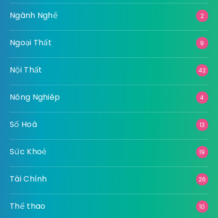
Kiến Thức – Cẩm nang
8
Làm Đẹp
7
Luật Pháp
12
Ngành Nghề
2
Ngoại Thất
9
Nội Thất
42
Nông Nghiêp
4
Số Hoá
13