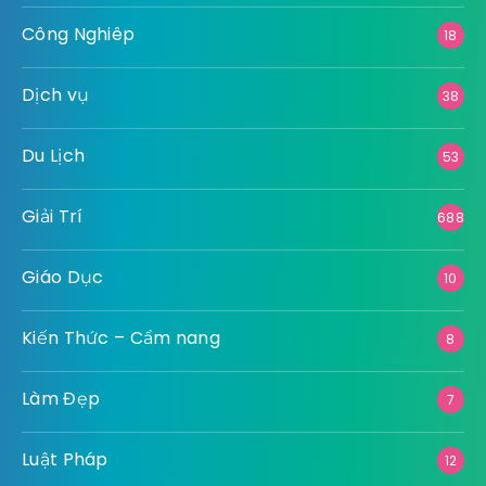
Bảo Hiểm
1
Bất Động Sản
46
Công nghệ
59
Công Nghiêp
18
Dịch vụ
38
Du Lịch
53
Giải Trí
688
Giáo Dục
10