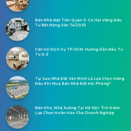
Related Articles
Căn Hộ Mini TP.HCM: Giải Pháp Nhà Ở Tiện
Nghi Cho Cuộc Sống Năng Động
Bán Nhà Mặt Tiền Quận 3: Cơ Hội Vàng Đầu
Tư Bất Động Sản T4/2025
Căn Hộ Dịch Vụ TP.HCM: Hướng Dẫn Đầu Tư
Từ A-Z
Tại Sao Nhà Đất Văn Minh Là Lựa Chọn Hàng
Đầu Khi Mua Bán Nhà Đất Hải Phòng?