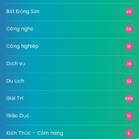
Bất Động Sản
46
Công nghệ
59
Công Nghiêp
18
Dịch vụ
38
Du Lịch
53
Giải Trí
688
Giáo Dục
10
Kiến Thức – Cẩm nang
8