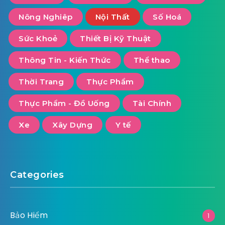
Nông Nghiêp
Nội Thất
Số Hoá
Sức Khoẻ
Thiết Bị Kỹ Thuật
Thông Tin - Kiến Thức
Thể thao
Thời Trang
Thực Phẩm
Thực Phẩm - Đồ Uống
Tài Chính
Xe
Xây Dựng
Y tế
Categories
Bảo Hiểm
1