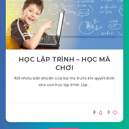
HỌC LẬP TRÌNH – HỌC MÀ
CHƠI
Rất nhiều băn khoăn của ba mẹ trước khi quyết định
cho con học lập trình. Lập…
8
0