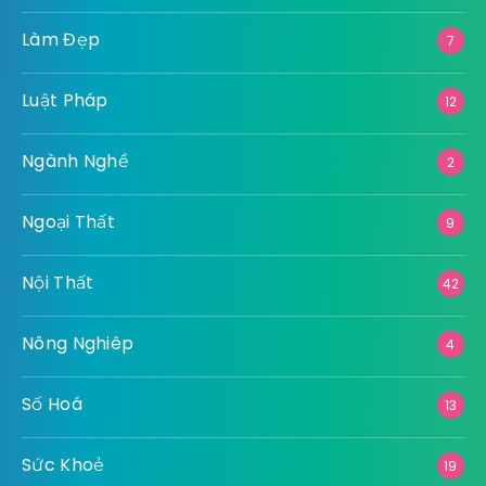
Làm Đẹp
7
Luật Pháp
12
Ngành Nghề
2
Ngoại Thất
9
Nội Thất
42
Nông Nghiêp
4
Số Hoá
13
Sức Khoẻ
19