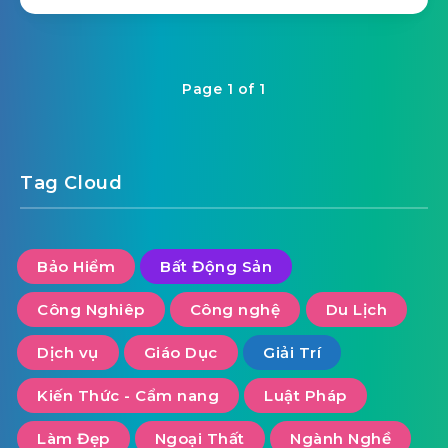
Page 1 of 1
Tag Cloud
Bảo Hiểm
Bất Động Sản
Công Nghiêp
Công nghệ
Du Lịch
Dịch vụ
Giáo Dục
Giải Trí
Kiến Thức - Cẩm nang
Luật Pháp
Làm Đẹp
Ngoại Thất
Ngành Nghề