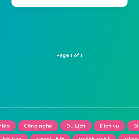
Page 1 of 1
hiêp
Công nghệ
Du Lịch
Dịch vụ
G