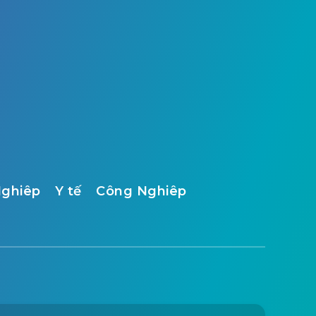
ghiêp
Y tế
Công Nghiêp