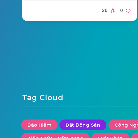
30
0
Tag Cloud
Bảo Hiểm
Bất Động Sản
Công Ng