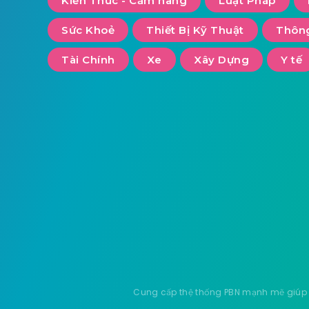
Kiến Thức - Cẩm nang
Luật Pháp
Sức Khoẻ
Thiết Bị Kỹ Thuật
Thông
Tài Chính
Xe
Xây Dựng
Y tế
Cung cấp thệ thống PBN mạnh mẽ giúp b