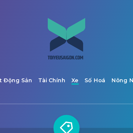
t Động Sản
Tài Chính
Xe
Số Hoá
Nông N