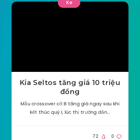
Xe
Kia Seltos tăng giá 10 triệu
đồng
Mẫu crossover cỡ B tăng giá ngay sau khi
kết thúc quý I, lúc thị trường dần…
72
0