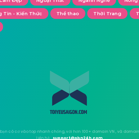
Làm Đẹp
Ngoại Thất
Ngành Nghề
Nông
 Tin - Kiến Thức
Thể thao
Thời Trang
ạn có cơ vào top nhanh chống, với hơn 100+ domain VN , và domain q
Liên hệ :
support@pbn24h.com