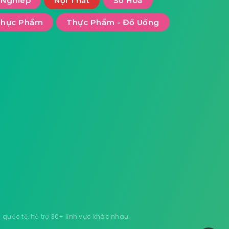
 Nghiêp
Nội Thất
Số Hoá
Thực Phẩm
Thực Phẩm - Đồ Uống
uốc tế, hỗ trợ 30+ lĩnh vực khác nhau.