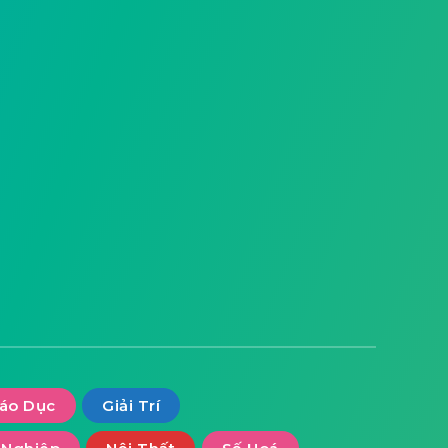
iáo Dục
Giải Trí