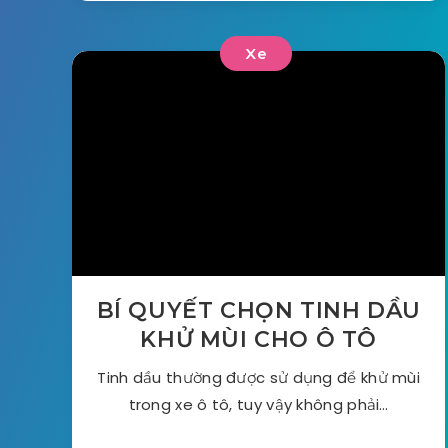
Xe
BÍ QUYẾT CHỌN TINH DẦU
KHỬ MÙI CHO Ô TÔ
Tinh dầu thường được sử dụng để khử mùi
trong xe ô tô, tuy vậy không phải…