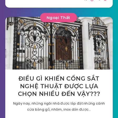
Ngoại Thất
ĐIỀU GÌ KHIẾN CỔNG SẮT
NGHỆ THUẬT ĐƯỢC LỰA
CHỌN NHIỀU ĐẾN VẬY???
Ngày nay, những ngôi nhà được lắp đặt những cánh
cửa bằng gỗ, nhôm, inox dần được…