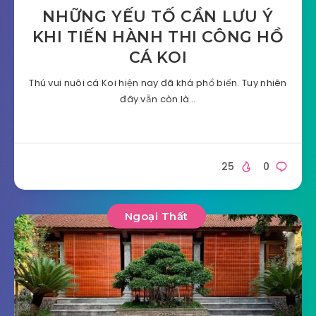
NHỮNG YẾU TỐ CẦN LƯU Ý
KHI TIẾN HÀNH THI CÔNG HỒ
CÁ KOI
Thú vui nuôi cá Koi hiện nay đã khá phổ biến. Tuy nhiên
đây vẫn còn là…
25
0
Ngoại Thất