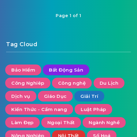
Page 1 of 1
Tag Cloud
Bảo Hiểm
Bất Động Sản
Công Nghiêp
Công nghệ
Du Lịch
Dịch vụ
Giáo Dục
Giải Trí
Kiến Thức - Cẩm nang
Luật Pháp
Làm Đẹp
Ngoại Thất
Ngành Nghề
Nông Nghiêp
Nội Thất
Số Hoá