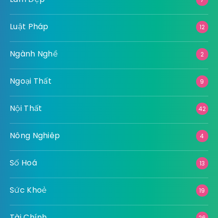
Luật Pháp
12
Ngành Nghề
2
Ngoại Thất
9
Nội Thất
42
Nông Nghiêp
4
Số Hoá
13
Sức Khoẻ
19
Tài Chính
26