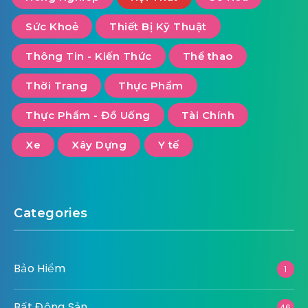
Sức Khoẻ
Thiết Bị Kỹ Thuật
Thông Tin - Kiến Thức
Thể thao
Thời Trang
Thực Phẩm
Thực Phẩm - Đồ Uống
Tài Chính
Xe
Xây Dựng
Y tế
Categories
Bảo Hiểm
1
Bất Động Sản
46