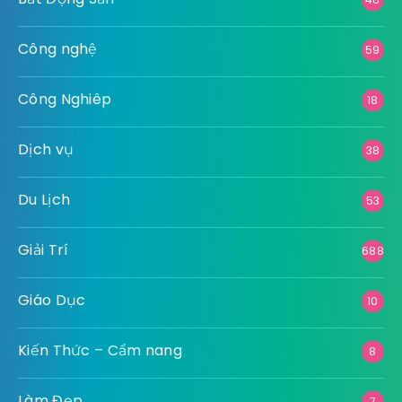
Công nghệ
59
Công Nghiêp
18
Dịch vụ
38
Du Lịch
53
Giải Trí
688
Giáo Dục
10
Kiến Thức – Cẩm nang
8
Làm Đẹp
7