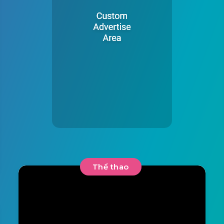
Thể thao