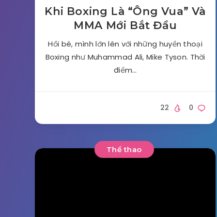
Khi Boxing Là “Ông Vua” Và
MMA Mới Bắt Đầu
Hồi bé, mình lớn lên với những huyền thoại
Boxing như Muhammad Ali, Mike Tyson. Thời
điểm…
22
0
Thể thao