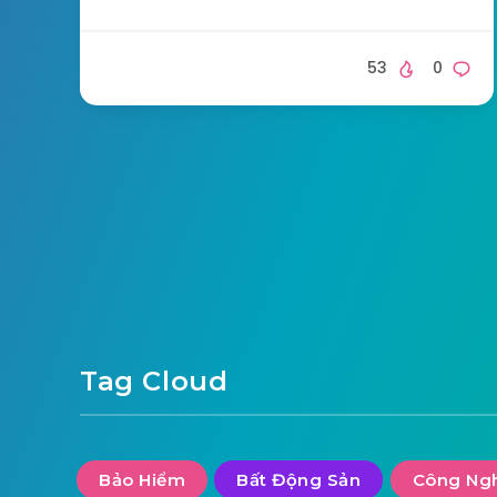
53
0
Tag Cloud
Bảo Hiểm
Bất Động Sản
Công Ng