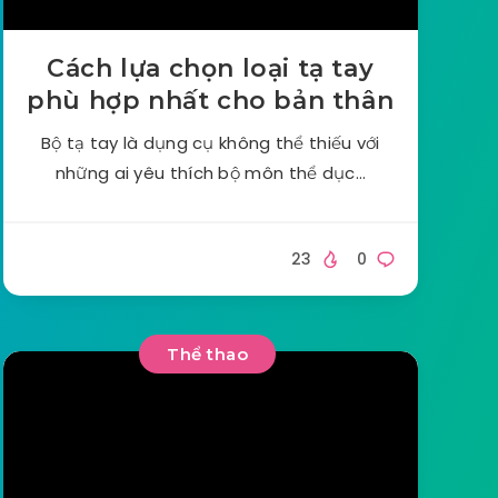
Cách lựa chọn loại tạ tay
phù hợp nhất cho bản thân
Bộ tạ tay là dụng cụ không thể thiếu với
những ai yêu thích bộ môn thể dục…
23
0
Thể thao