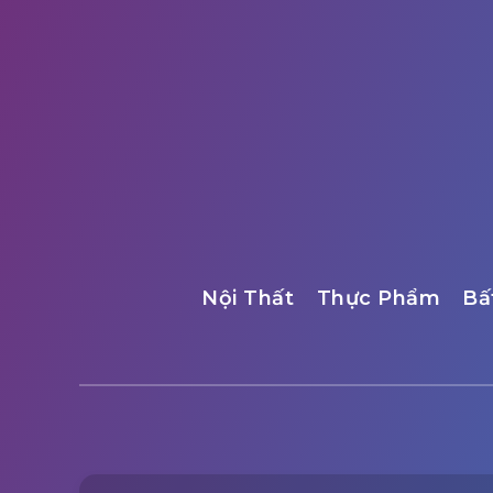
Nội Thất
Thực Phẩm
Bấ