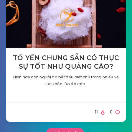
TỔ YẾN CHƯNG SẴN CÓ THỰC
SỰ TỐT NHƯ QUẢNG CÁO?
Hiện nay con người đã bắt đầu biết chú trọng nhiều về
sức khỏe. Do đó các…
11
0