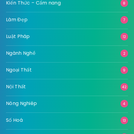
Kiến Thức – Cẩm nang
8
Làm Đẹp
7
Luật Pháp
12
Ngành Nghề
2
Ngoại Thất
9
Nội Thất
42
Nông Nghiêp
4
Số Hoá
13