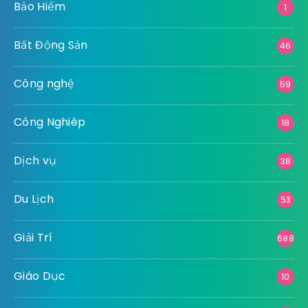
Bảo Hiểm
1
Bất Động Sản
46
Công nghệ
59
Công Nghiêp
18
Dịch vụ
38
Du Lịch
53
Giải Trí
688
Giáo Dục
10