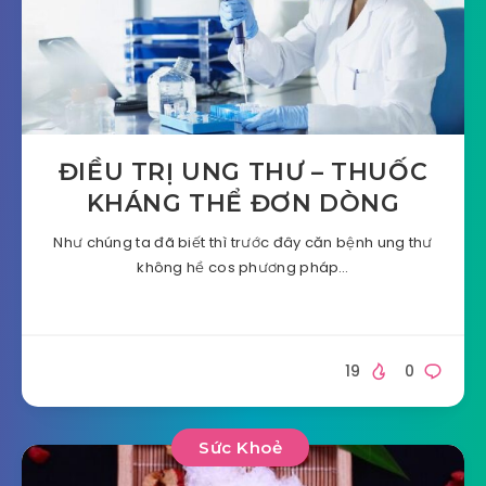
ĐIỀU TRỊ UNG THƯ – THUỐC
KHÁNG THỂ ĐƠN DÒNG
Như chúng ta đã biết thì trước đây căn bệnh ung thư
không hề cos phương pháp…
19
0
Sức Khoẻ