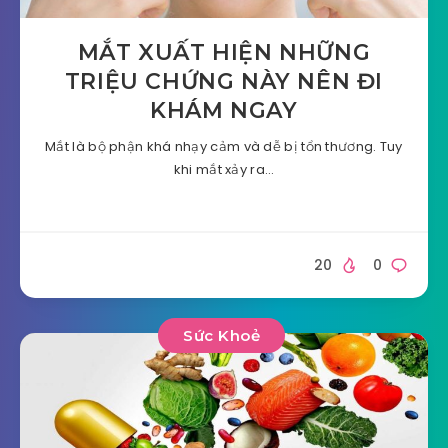
MẮT XUẤT HIỆN NHỮNG
TRIỆU CHỨNG NÀY NÊN ĐI
KHÁM NGAY
Mắt là bộ phận khá nhạy cảm và dễ bị tổn thương. Tuy
khi mắt xảy ra…
20
0
Sức Khoẻ