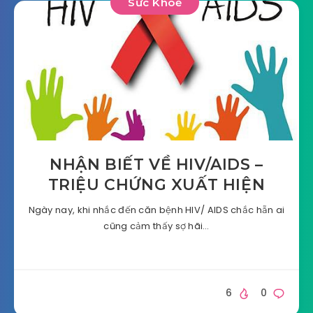
Sức Khoẻ
NHẬN BIẾT VỀ HIV/AIDS –
TRIỆU CHỨNG XUẤT HIỆN
Ngày nay, khi nhắc đến căn bệnh HIV/ AIDS chắc hẵn ai
cũng cảm thấy sợ hãi…
6
0