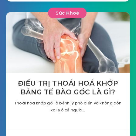
Sức Khoẻ
ĐIỀU TRỊ THOÁI HOÁ KHỚP
BẰNG TẾ BÀO GỐC LÀ GÌ?
Thoái hóa khớp gối là bệnh lý phổ biến và không còn
xa lạ ở cả người…