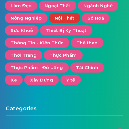
Làm Đẹp
Ngoại Thất
Ngành Nghề
Nông Nghiêp
Nội Thất
Số Hoá
Sức Khoẻ
Thiết Bị Kỹ Thuật
Thông Tin - Kiến Thức
Thể thao
Thời Trang
Thực Phẩm
Thực Phẩm - Đồ Uống
Tài Chính
Xe
Xây Dựng
Y tế
Categories