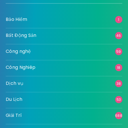
Bảo Hiểm
1
Bất Động Sản
46
Công nghệ
59
Công Nghiêp
18
Dịch vụ
38
Du Lịch
53
Giải Trí
688