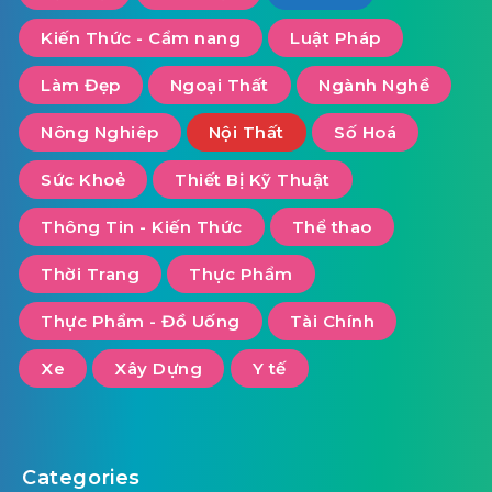
Kiến Thức - Cẩm nang
Luật Pháp
Làm Đẹp
Ngoại Thất
Ngành Nghề
Nông Nghiêp
Nội Thất
Số Hoá
Sức Khoẻ
Thiết Bị Kỹ Thuật
Thông Tin - Kiến Thức
Thể thao
Thời Trang
Thực Phẩm
Thực Phẩm - Đồ Uống
Tài Chính
Xe
Xây Dựng
Y tế
Categories