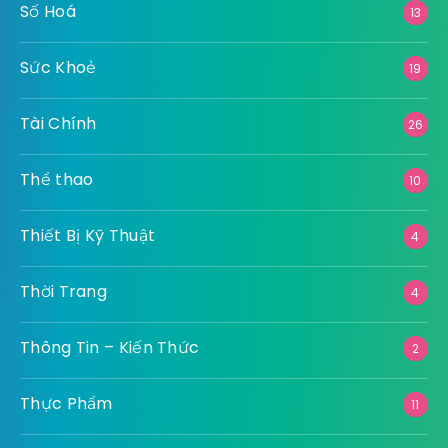
Số Hoá
13
Sức Khoẻ
19
Tài Chính
26
Thể thao
10
Thiết Bị Kỹ Thuật
4
Thời Trang
4
Thông Tin – Kiến Thức
2
Thực Phẩm
11