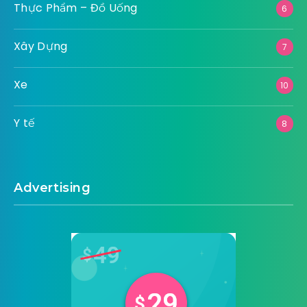
Thực Phẩm – Đồ Uống
6
Xây Dựng
7
Xe
10
Y tế
8
Advertising