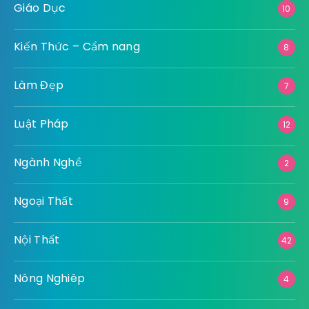
Giáo Dục
10
Kiến Thức – Cẩm nang
8
Làm Đẹp
7
Luật Pháp
12
Ngành Nghề
2
Ngoại Thất
9
Nội Thất
42
Nông Nghiêp
4