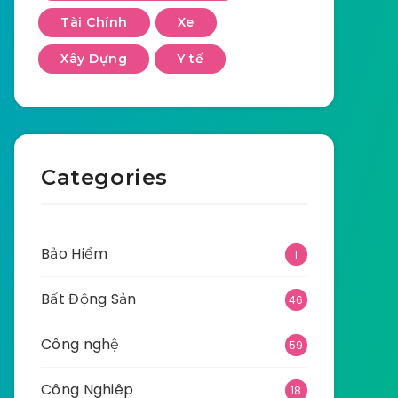
Tài Chính
Xe
Xây Dựng
Y tế
Categories
Bảo Hiểm
1
Bất Động Sản
46
Công nghệ
59
Công Nghiêp
18