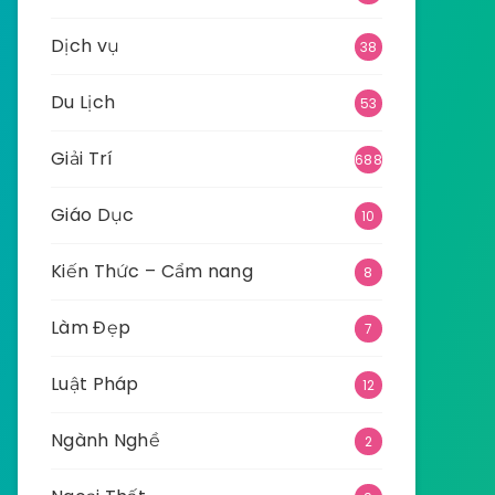
Dịch vụ
38
Du Lịch
53
Giải Trí
688
Giáo Dục
10
Kiến Thức – Cẩm nang
8
Làm Đẹp
7
Luật Pháp
12
Ngành Nghề
2