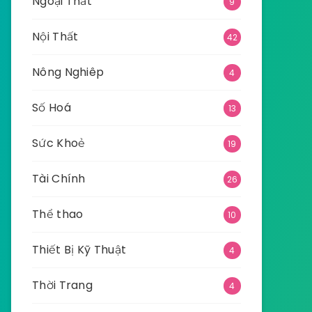
Ngoại Thất
9
Nội Thất
42
Nông Nghiêp
4
Số Hoá
13
Sức Khoẻ
19
Tài Chính
26
Thể thao
10
Thiết Bị Kỹ Thuật
4
Thời Trang
4