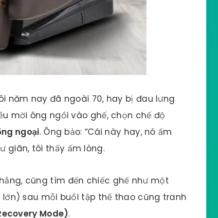
 tôi năm nay đã ngoài 70, hay bị đau lưng
 đều mời ông ngồi vào ghế, chọn chế độ
ồng ngoại
. Ông bảo: “Cái này hay, nó ấm
 giãn, tôi thấy ấm lòng.
 thẳng, cũng tìm đến chiếc ghế như một
đã lớn) sau mỗi buổi tập thể thao cũng tranh
(Recovery Mode)
.