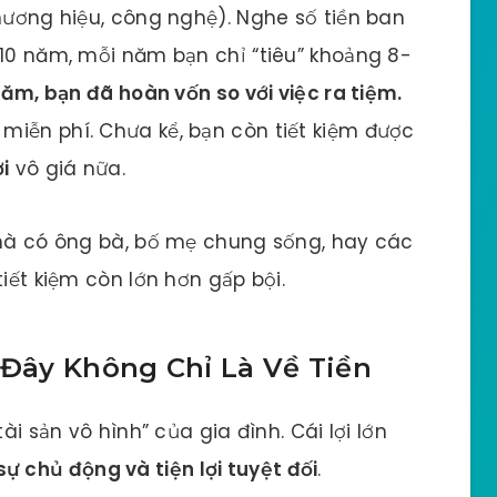
thương hiệu, công nghệ). Nghe số tiền ban
 10 năm, mỗi năm bạn chỉ “tiêu” khoảng 8-
ăm, bạn đã hoàn vốn so với việc ra tiệm.
miễn phí. Chưa kể, bạn còn tiết kiệm được
i
vô giá nữa.
nhà có ông bà, bố mẹ chung sống, hay các
tiết kiệm còn lớn hơn gấp bội.
 Đây Không Chỉ Là Về Tiền
ài sản vô hình” của gia đình. Cái lợi lớn
sự chủ động và tiện lợi tuyệt đối
.