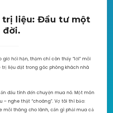
rị liệu: Đầu tư một
 đời.
giờ hối hận, thậm chí còn thấy “lời” mỗi
trị liệu đặt trong góc phòng khách nhà
i lần đầu tính đến chuyện mua nó. Một món
ệu – nghe thật “choáng”. Vợ tôi thì bảo:
ge mỗi tháng cho lành, cần gì phải mua cả