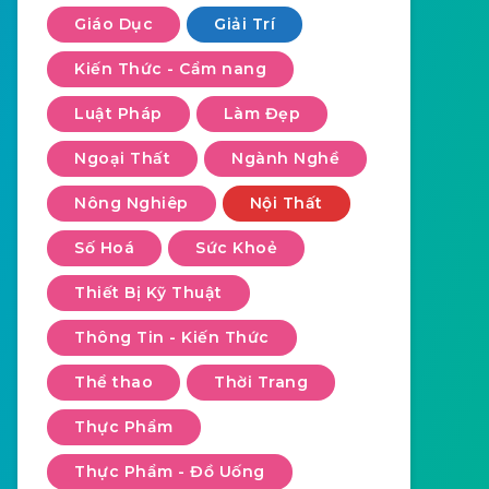
Giáo Dục
Giải Trí
Kiến Thức - Cẩm nang
Luật Pháp
Làm Đẹp
Ngoại Thất
Ngành Nghề
Nông Nghiêp
Nội Thất
Số Hoá
Sức Khoẻ
Thiết Bị Kỹ Thuật
Thông Tin - Kiến Thức
Thể thao
Thời Trang
Thực Phẩm
Thực Phẩm - Đồ Uống