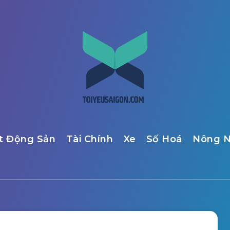
t Động Sản
Tài Chính
Xe
Số Hoá
Nông N