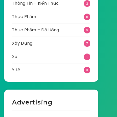
Thông Tin – Kiến Thức
2
Thực Phẩm
11
Thực Phẩm – Đồ Uống
6
Xây Dựng
7
Xe
10
Y tế
8
Advertising