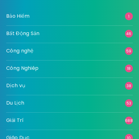
Bảo Hiểm
1
Bất Động Sản
46
Công nghệ
59
Công Nghiêp
18
Dịch vụ
38
Du Lịch
53
Giải Trí
688
Giáo Dục
10