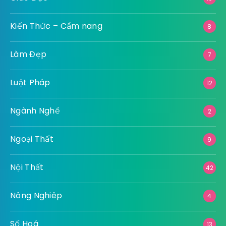
Kiến Thức – Cẩm nang
8
Làm Đẹp
7
Luật Pháp
12
Ngành Nghề
2
Ngoại Thất
9
Nội Thất
42
Nông Nghiêp
4
Số Hoá
13