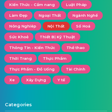
Kiến Thức - Cẩm nang
Luật Pháp
Làm Đẹp
Ngoại Thất
Ngành Nghề
Nông Nghiêp
Nội Thất
Số Hoá
Sức Khoẻ
Thiết Bị Kỹ Thuật
Thông Tin - Kiến Thức
Thể thao
Thời Trang
Thực Phẩm
Thực Phẩm - Đồ Uống
Tài Chính
Xe
Xây Dựng
Y tế
Categories