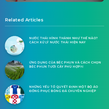
Related Articles
NƯỚC THẢI HÌNH THÀNH NHƯ THẾ NÀO?
CÁCH XỬ LÝ NƯỚC THẢI HIỆN NAY
ỨNG DỤNG CỦA BÉC PHUN VÀ CÁCH CHỌN
BÉC PHUN TƯỚI CÂY PHÙ HỢP￼
NHỮNG YẾU TỐ QUYẾT ĐỊNH MỘT BỘ ÁO
ĐỒNG PHỤC BÓNG ĐÁ CHUYÊN NGHIỆP