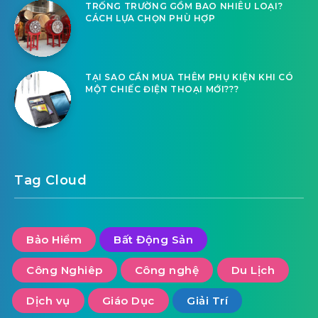
TRỐNG TRƯỜNG GỒM BAO NHIÊU LOẠI?
CÁCH LỰA CHỌN PHÙ HỢP
TẠI SAO CẦN MUA THÊM PHỤ KIỆN KHI CÓ
MỘT CHIẾC ĐIỆN THOẠI MỚI???
Tag Cloud
Bảo Hiểm
Bất Động Sản
Công Nghiêp
Công nghệ
Du Lịch
Dịch vụ
Giáo Dục
Giải Trí