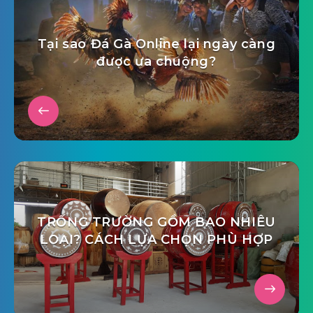
Tại sao Đá Gà Online lại ngày càng
được ưa chuộng?
TRỐNG TRƯỜNG GỒM BAO NHIÊU
LOẠI? CÁCH LỰA CHỌN PHÙ HỢP