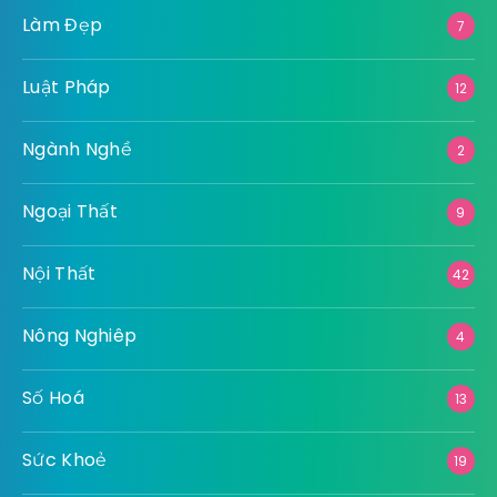
Làm Đẹp
7
Luật Pháp
12
Ngành Nghề
2
Ngoại Thất
9
Nội Thất
42
Nông Nghiêp
4
Số Hoá
13
Sức Khoẻ
19