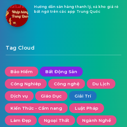
Hướng dẫn săn hàng thanh lý, xả kho giá rẻ
bất ngờ trên các app Trung Quốc
Tag Cloud
Bảo Hiểm
Bất Động Sản
Công Nghiêp
Công nghệ
Du Lịch
Dịch vụ
Giáo Dục
Giải Trí
Kiến Thức - Cẩm nang
Luật Pháp
Làm Đẹp
Ngoại Thất
Ngành Nghề