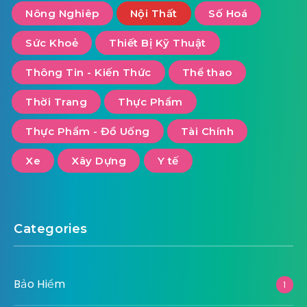
Nông Nghiêp
Nội Thất
Số Hoá
Sức Khoẻ
Thiết Bị Kỹ Thuật
Thông Tin - Kiến Thức
Thể thao
Thời Trang
Thực Phẩm
Thực Phẩm - Đồ Uống
Tài Chính
Xe
Xây Dựng
Y tế
Categories
Bảo Hiểm
1