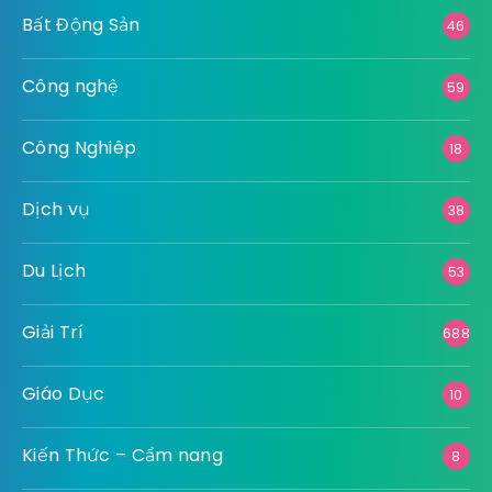
Bất Động Sản
46
Công nghệ
59
Công Nghiêp
18
Dịch vụ
38
Du Lịch
53
Giải Trí
688
Giáo Dục
10
Kiến Thức – Cẩm nang
8