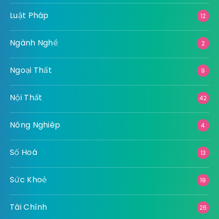
Luật Pháp
12
Ngành Nghề
2
Ngoại Thất
9
Nội Thất
42
Nông Nghiêp
4
Số Hoá
13
Sức Khoẻ
19
Tài Chính
26