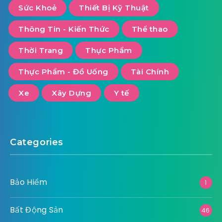
Sức Khoẻ
Thiết Bị Kỹ Thuật
Thông Tin - Kiến Thức
Thể thao
Thời Trang
Thực Phẩm
Thực Phẩm - Đồ Uống
Tài Chính
Xe
Xây Dựng
Y tế
Categories
Bảo Hiểm
1
Bất Động Sản
46