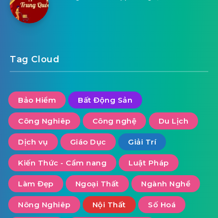
Tag Cloud
Bảo Hiểm
Bất Động Sản
Công Nghiêp
Công nghệ
Du Lịch
Dịch vụ
Giáo Dục
Giải Trí
Kiến Thức - Cẩm nang
Luật Pháp
Làm Đẹp
Ngoại Thất
Ngành Nghề
Nông Nghiêp
Nội Thất
Số Hoá