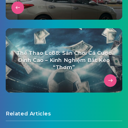
Thể Thao Lc88: Sân Chơi Cá Cược
Đỉnh Cao – Kinh Nghiệm Bắt Kèo
“Thơm”
Related Articles