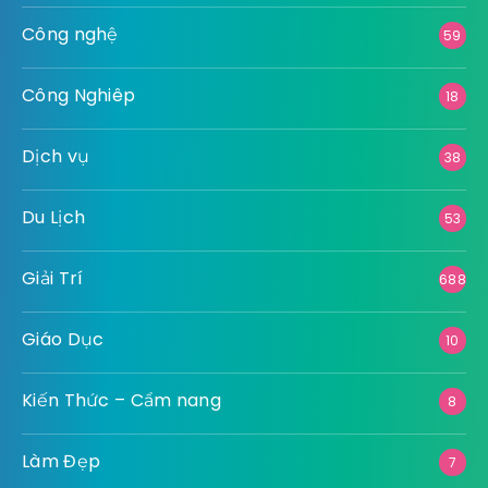
Công nghệ
59
Công Nghiêp
18
Dịch vụ
38
Du Lịch
53
Giải Trí
688
Giáo Dục
10
Kiến Thức – Cẩm nang
8
Làm Đẹp
7