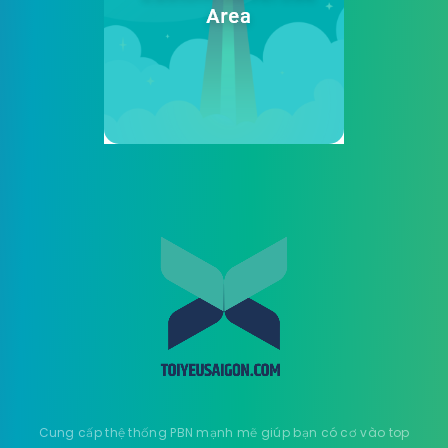
Cung cấp thệ thống PBN mạnh mẽ giúp bạn có cơ vào top