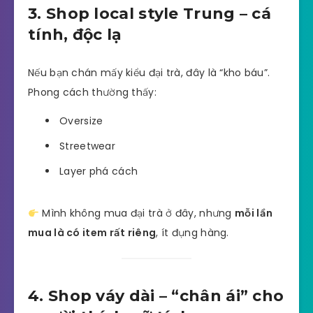
3. Shop local style Trung – cá
tính, độc lạ
Nếu bạn chán mấy kiểu đại trà, đây là “kho báu”.
Phong cách thường thấy:
Oversize
Streetwear
Layer phá cách
Mình không mua đại trà ở đây, nhưng
mỗi lần
mua là có item rất riêng
, ít đụng hàng.
4. Shop váy dài – “chân ái” cho