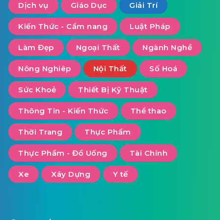
Dịch vụ
Giáo Dục
Giải Trí
Kiến Thức - Cẩm nang
Luật Pháp
Làm Đẹp
Ngoại Thất
Ngành Nghề
Nông Nghiêp
Nội Thất
Số Hoá
Sức Khoẻ
Thiết Bị Kỹ Thuật
Thông Tin - Kiến Thức
Thể thao
Thời Trang
Thực Phẩm
Thực Phẩm - Đồ Uống
Tài Chính
Xe
Xây Dựng
Y tế