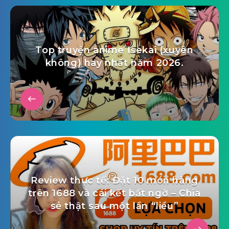
Top truyện anime Isekai (xuyên
không) hay nhất năm 2026.
Review thực tế: Đặt 10 món hàng
trên 1688 và cái kết bất ngờ – Chia
sẻ thật sau một lần “liều”