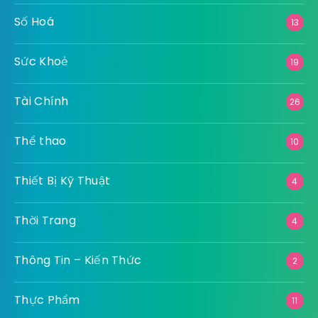
Số Hoá
13
Sức Khoẻ
19
Tài Chính
26
Thể thao
10
Thiết Bị Kỹ Thuật
4
Thời Trang
4
Thông Tin – Kiến Thức
2
Thực Phẩm
11