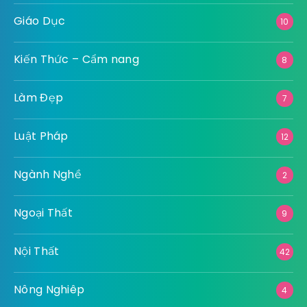
Giáo Dục
10
Kiến Thức – Cẩm nang
8
Làm Đẹp
7
Luật Pháp
12
Ngành Nghề
2
Ngoại Thất
9
Nội Thất
42
Nông Nghiêp
4