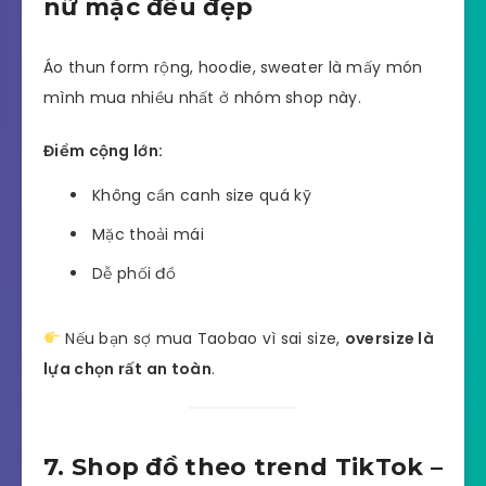
nữ mặc đều đẹp
Áo thun form rộng, hoodie, sweater là mấy món
mình mua nhiều nhất ở nhóm shop này.
Điểm cộng lớn:
Không cần canh size quá kỹ
Mặc thoải mái
Dễ phối đồ
Nếu bạn sợ mua Taobao vì sai size,
oversize là
lựa chọn rất an toàn
.
7. Shop đồ theo trend TikTok –