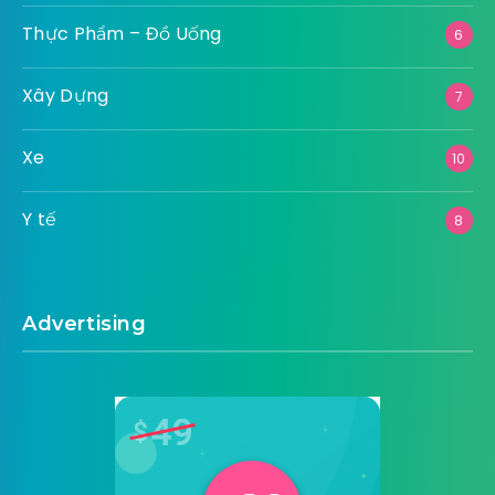
Thực Phẩm – Đồ Uống
6
Xây Dựng
7
Xe
10
Y tế
8
Advertising