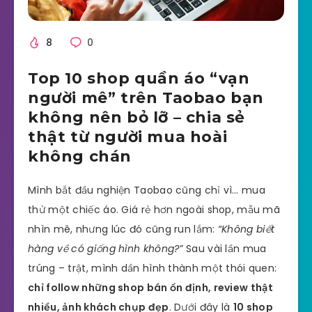
8
0
Top 10 shop quần áo “vạn
người mê” trên Taobao bạn
không nên bỏ lỡ – chia sẻ
thật từ người mua hoài
không chán
Mình bắt đầu nghiện Taobao cũng chỉ vì… mua
thử một chiếc áo. Giá rẻ hơn ngoài shop, mẫu mã
nhìn mê, nhưng lúc đó cũng run lắm:
“Không biết
hàng về có giống hình không?”
Sau vài lần mua
trúng – trật, mình dần hình thành một thói quen:
chỉ follow những shop bán ổn định, review thật
nhiều, ảnh khách chụp đẹp
. Dưới đây là
10 shop