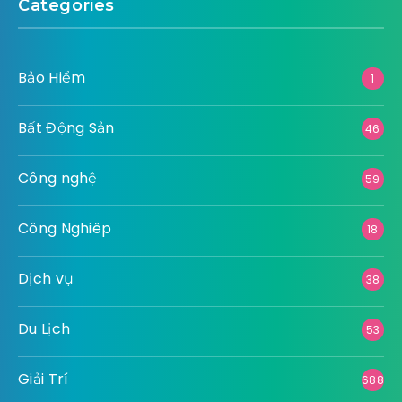
Categories
Bảo Hiểm
1
Bất Động Sản
46
Công nghệ
59
Công Nghiêp
18
Dịch vụ
38
Du Lịch
53
Giải Trí
688