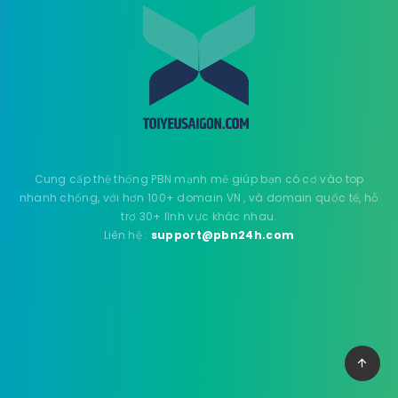
Cung cấp thệ thống PBN mạnh mẽ giúp bạn có cơ vào top
nhanh chống, với hơn 100+ domain VN , và domain quốc tế, hỗ
trợ 30+ lĩnh vực khác nhau.
Liên hệ :
support@pbn24h.com