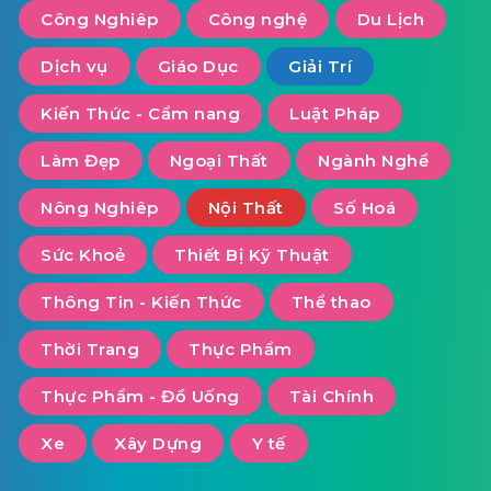
Công Nghiêp
Công nghệ
Du Lịch
Dịch vụ
Giáo Dục
Giải Trí
Kiến Thức - Cẩm nang
Luật Pháp
Làm Đẹp
Ngoại Thất
Ngành Nghề
Nông Nghiêp
Nội Thất
Số Hoá
Sức Khoẻ
Thiết Bị Kỹ Thuật
Thông Tin - Kiến Thức
Thể thao
Thời Trang
Thực Phẩm
Thực Phẩm - Đồ Uống
Tài Chính
Xe
Xây Dựng
Y tế