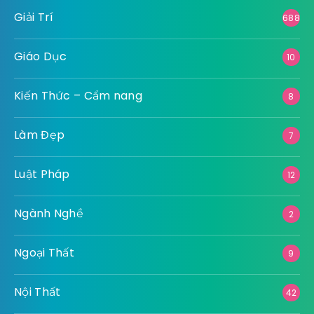
Giải Trí
688
Giáo Dục
10
Kiến Thức – Cẩm nang
8
Làm Đẹp
7
Luật Pháp
12
Ngành Nghề
2
Ngoại Thất
9
Nội Thất
42