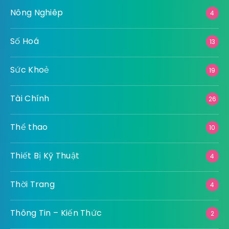
Nông Nghiêp
4
Số Hoá
13
Sức Khoẻ
19
Tài Chính
26
Thể thao
10
Thiết Bị Kỹ Thuật
4
Thời Trang
4
Thông Tin – Kiến Thức
2