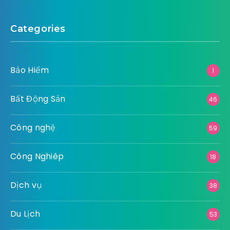
Categories
Bảo Hiểm
1
Bất Động Sản
46
Công nghệ
59
Công Nghiêp
18
Dịch vụ
38
Du Lịch
53