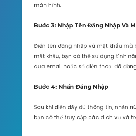
Khi đã có tài khoản, việc đăng nhập r
nhập vào TP88:
Bước 1: Truy Cập Trang Chủ TP88
Mở trình duyệt và truy cập vào tran
bạn sử dụng đúng đường link để trán
Bước 2: Nhấn Vào Mục Đăng Nhập
Tại giao diện trang chủ, nhấn vào nú
màn hình.