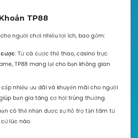
i Khoản TP88
cho người chơi nhiều lợi ích, bao gồm:
á cược
: Từ cá cược thể thao, casino trực
game, TP88 mang lại cho bạn không gian
 cấp nhiều ưu đãi và khuyến mãi cho người
 giúp bạn gia tăng cơ hội trúng thưởng.
 bạn có thể nhận được sự hỗ trợ tận tâm từ
cứ lúc nào.