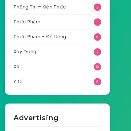
Thông Tin – Kiến Thức
2
Thực Phẩm
11
Thực Phẩm – Đồ Uống
6
Xây Dựng
7
Xe
10
Y tế
8
Advertising