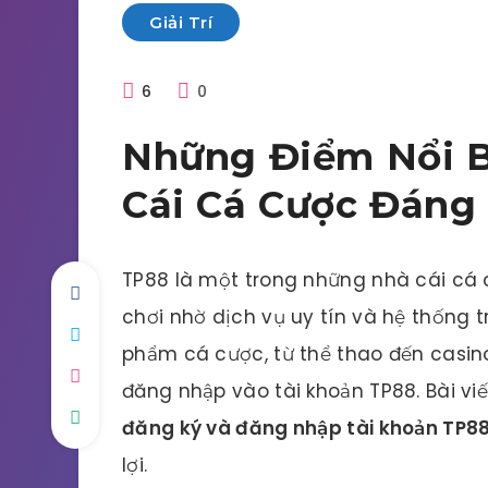
Giải Trí
6
0
Những Điểm Nổi B
Cái Cá Cược Đáng 
TP88 là một trong những nhà cái cá 
chơi nhờ dịch vụ uy tín và hệ thống 
phẩm cá cược, từ thể thao đến casin
đăng nhập vào tài khoản TP88. Bài vi
đăng ký và đăng nhập tài khoản TP8
lợi.