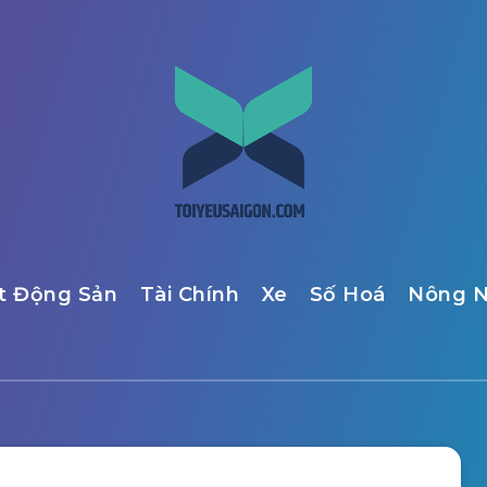
t Động Sản
Tài Chính
Xe
Số Hoá
Nông N