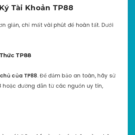
Ký Tài Khoản TP88
ơn giản, chỉ mất vài phút để hoàn tất. Dưới
 Thức TP88
 chủ của TP88
. Để đảm bảo an toàn, hãy sử
 hoặc đường dẫn từ các nguồn uy tín,