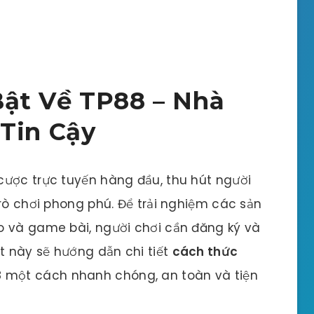
ật Về TP88 – Nhà
Tin Cậy
cược trực tuyến hàng đầu, thu hút người
trò chơi phong phú. Để trải nghiệm các sản
o và game bài, người chơi cần đăng ký và
ết này sẽ hướng dẫn chi tiết
cách thức
8
một cách nhanh chóng, an toàn và tiện