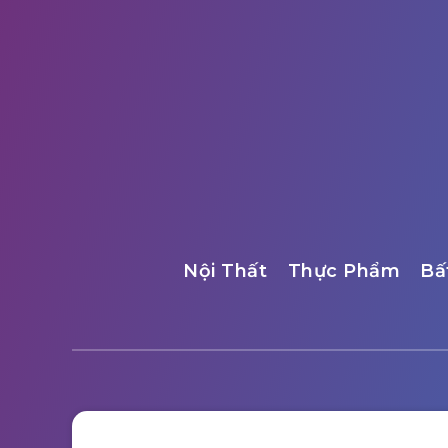
Nội Thất
Thực Phẩm
Bấ