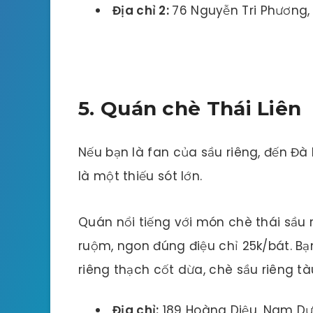
Địa chỉ 2:
76 Nguyễn Tri Phương,
5. Quán chè Thái Liên
Nếu bạn là fan của sầu riêng, đến Đ
là một thiếu sót lớn.
Quán nổi tiếng với món chè thái sầu 
ruộm, ngon đúng điệu chỉ 25k/bát. B
riêng thạch cốt dừa, chè sầu riêng tà
Địa chỉ:
189 Hoàng Diệu, Nam Dư