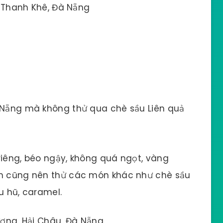
 Thanh Khê, Đà Nẵng
à Nẵng mà không thử qua chè sầu Liên quả
riêng, béo ngậy, không quá ngọt, vàng
ạn cũng nên thử các món khác như chè sầu
u hũ, caramel.
ơng, Hải Châu, Đà Nẵng