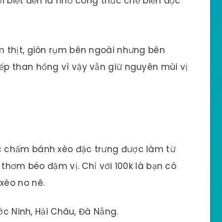
i biết đến là nhờ công thức chế biến độc
 thịt, giòn rụm bên ngoài nhưng bên
p than hồng vì vậy vẫn giữ nguyên mùi vị
 chấm bánh xèo đặc trưng được làm từ
 thơm béo đậm vị. Chỉ với 100k là bạn có
xèo no nê.
c Ninh, Hải Châu, Đà Nẵng.