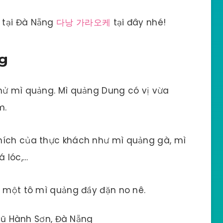
 tại Đà Nẵng
다낭 가라오케
tại đây nhé!
g
thử mì quảng. Mì quảng Dung có vị vừa
m.
hích của thực khách như mì quảng gà, mì
 lóc,…
c một tô mì quảng đầy đặn no nê.
gũ Hành Sơn, Đà Nẵng