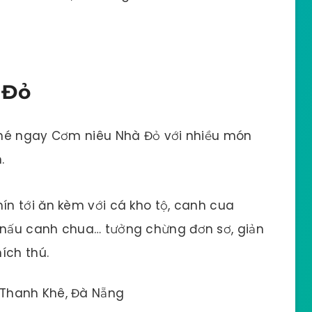
 Đỏ
ghé ngay Cơm niêu Nhà Đỏ với nhiều món
.
n tới ăn kèm với cá kho tộ, canh cua
nấu canh chua… tưởng chừng đơn sơ, giản
ích thú.
 Thanh Khê, Đà Nẵng