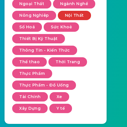
Ngoại Thất
Ngành Nghề
Nông Nghiêp
Nội Thất
Số Hoá
Sức Khoẻ
Thiết Bị Kỹ Thuật
Thông Tin - Kiến Thức
Thể thao
Thời Trang
Thực Phẩm
Thực Phẩm - Đồ Uống
Tài Chính
Xe
Xây Dựng
Y tế