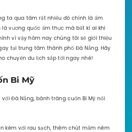
ng ta qua tâm rất nhiều đó chính là ẩm
h là vương quốc ẩm thực mà bất kì ai khi
nh vì vậy hôm nay chúng tôi sẽ giới thiệu
gay tại trung tâm thành phố Đà Nẵng. Hãy
cho chuyến du lịch sắp tới ngay nhé!
ốn Bi Mỹ
 với Đà Nẵng, bánh tráng cuốn Bi Mỹ nổi
 ăn kèm với rau sạch, thêm chút mắm nêm