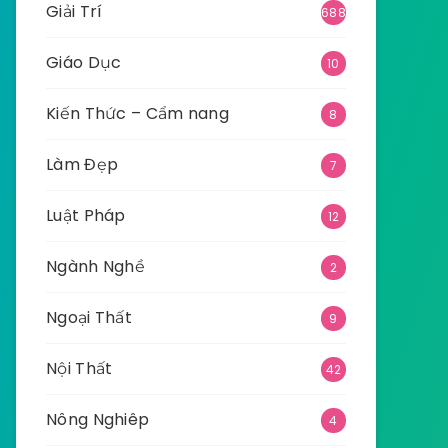
Giải Trí
688
Giáo Dục
10
Kiến Thức – Cẩm nang
8
Làm Đẹp
7
Luật Pháp
12
Ngành Nghề
2
Ngoại Thất
9
Nội Thất
42
Nông Nghiêp
4