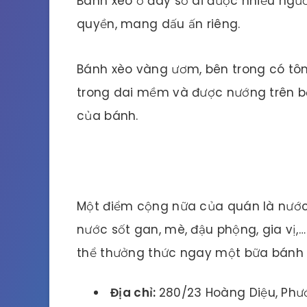
Bánh xèo ở đây sở dĩ được nhiều ngườ
quyền, mang dấu ấn riêng.
Bánh xèo vàng ươm, bên trong có tôm
trong dai mềm và được nướng trên bế
của bánh.
Một điểm cộng nữa của quán là nước
nước sốt gan, mè, đậu phộng, gia vị,…
thể thưởng thức ngay một bữa bánh 
Địa chỉ:
280/23 Hoàng Diệu, Phướ