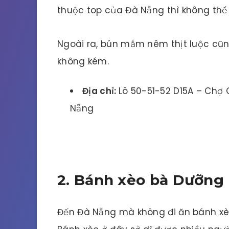
thuộc top của Đà Nẵng thì không thể
Ngoài ra, bún mắm nêm thịt luộc cũ
không kém.
Địa chỉ:
Lô 50-51-52 D15A – Chợ 
Nẵng
2. Bánh xèo bà Dưỡng
Đến Đà Nẵng mà không đi ăn bánh xèo