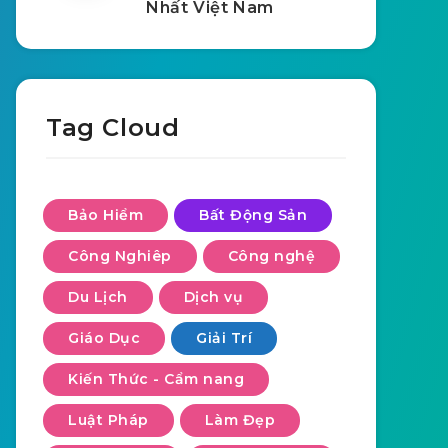
Nhất Việt Nam
Tag Cloud
Bảo Hiểm
Bất Động Sản
Công Nghiêp
Công nghệ
Du Lịch
Dịch vụ
Giáo Dục
Giải Trí
Kiến Thức - Cẩm nang
Luật Pháp
Làm Đẹp