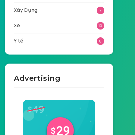
Xây Dựng
7
Xe
10
Y tế
8
Advertising