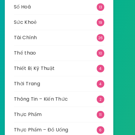
Số Hoá
13
Sức Khoẻ
19
Tài Chính
26
Thể thao
10
Thiết Bị Kỹ Thuật
4
Thời Trang
4
Thông Tin – Kiến Thức
2
Thực Phẩm
11
Thực Phẩm – Đồ Uống
6