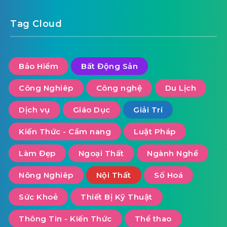
Tag Cloud
Bảo Hiểm
Bất Động Sản
Công Nghiêp
Công nghệ
Du Lịch
Dịch vụ
Giáo Dục
Giải Trí
Kiến Thức - Cẩm nang
Luật Pháp
Làm Đẹp
Ngoại Thất
Ngành Nghề
Nông Nghiêp
Nội Thất
Số Hoá
Sức Khoẻ
Thiết Bị Kỹ Thuật
Thông Tin - Kiến Thức
Thể thao