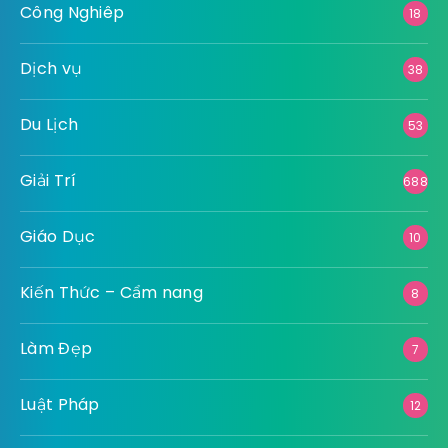
Công Nghiêp
18
Dịch vụ
38
Du Lịch
53
Giải Trí
688
Giáo Dục
10
Kiến Thức – Cẩm nang
8
Làm Đẹp
7
Luật Pháp
12