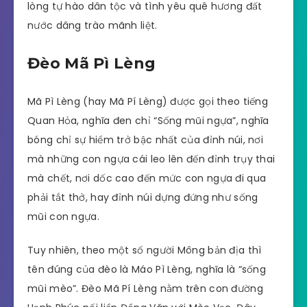
lòng tự hào dân tộc và tình yêu quê hương đất
nước dâng trào mãnh liệt.
Đèo Mã Pì Lèng
Mã Pì Lèng (hay Mã Pí Lèng) được gọi theo tiếng
Quan Hỏa, nghĩa đen chỉ “Sống mũi ngựa”, nghĩa
bóng chỉ sự hiểm trở bậc nhất của đỉnh núi, nơi
mà những con ngựa cái leo lên đến đỉnh trụy thai
mà chết, nơi dốc cao đến mức con ngựa đi qua
phải tắt thở, hay đỉnh núi dựng đứng như sống
mũi con ngựa.
Tuy nhiên, theo một số người Mông bản địa thì
tên đúng của đèo là Máo Pì Lèng, nghĩa là “sống
mũi mèo”. Đèo Mã Pí Lèng nằm trên con đường