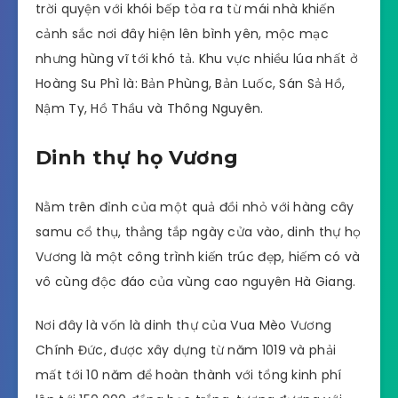
trời quyện với khói bếp tỏa ra từ mái nhà khiến
cảnh sắc nơi đây hiện lên bình yên, mộc mạc
nhưng hùng vĩ tới khó tả. Khu vực nhiều lúa nhất ở
Hoàng Su Phì là: Bản Phùng, Bản Luốc, Sán Sả Hồ,
Nậm Ty, Hồ Thầu và Thông Nguyên.
Dinh thự họ Vương
Nằm trên đỉnh của một quả đồi nhỏ với hàng cây
samu cổ thụ, thẳng tắp ngày cửa vào, dinh thự họ
Vương là một công trình kiến trúc đẹp, hiếm có và
vô cùng độc đáo của vùng cao nguyên Hà Giang.
Nơi đây là vốn là dinh thự của Vua Mèo Vương
Chính Đức, được xây dựng từ năm 1019 và phải
mất tới 10 năm để hoàn thành với tổng kinh phí