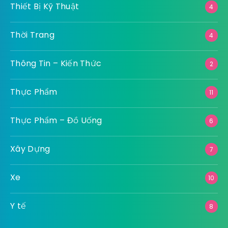
Thiết Bị Kỹ Thuật
4
Thời Trang
4
Thông Tin – Kiến Thức
2
Thực Phẩm
11
Thực Phẩm – Đồ Uống
6
Xây Dựng
7
Xe
10
Y tế
8