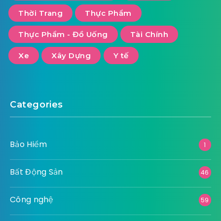
Thời Trang
Thực Phẩm
Thực Phẩm - Đồ Uống
Tài Chính
Xe
Xây Dựng
Y tế
Categories
Bảo Hiểm
1
Bất Động Sản
46
Công nghệ
59