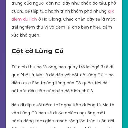
trưng của người dân nơi đây như cháo áo tẩu, phở
cuốn…để tiếp tục hành trình khám phá những
địa
điểm du lịch
ở Hà Giang. Chắc chắn đây sẽ là một
trải nghiệm thú vị và đem lại cho bạn nhiều cảm
xúc khó quên.
Cột cờ Lũng Cú
Từ dinh thự họ Vương, bạn quay trở lại ngã 3 rẽ đi
qua Phố Là, Ma Lé để đến với cột cờ Lũng Cú – nơi
điểm cực Bắc thiêng liêng của Tổ quốc. Nơi đặt
nét bút đầu tiên của bản đồ hình chữ S.
Nếu đi dịp cuối năm thì ngay trên đường từ Ma Lé
vào Lũng Cú bạn sẽ được chiêm ngưỡng một
cánh đồng tam giác mạch rộng lớn trên sườn đồi.