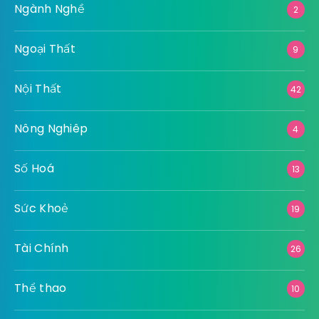
Ngành Nghề
2
Ngoại Thất
9
Nội Thất
42
Nông Nghiêp
4
Số Hoá
13
Sức Khoẻ
19
Tài Chính
26
Thể thao
10