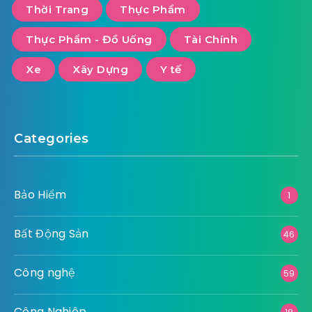
Thời Trang
Thực Phẩm
Thực Phẩm - Đồ Uống
Tài Chính
Xe
Xây Dựng
Y tế
Categories
Bảo Hiểm
1
Bất Động Sản
46
Công nghệ
59
Công Nghiêp