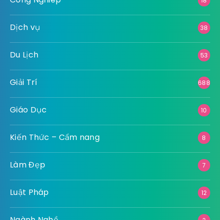
18
Dịch vụ
38
Du Lịch
53
Giải Trí
688
Giáo Dục
10
Kiến Thức – Cẩm nang
8
Làm Đẹp
7
Luật Pháp
12
Ngành Nghề