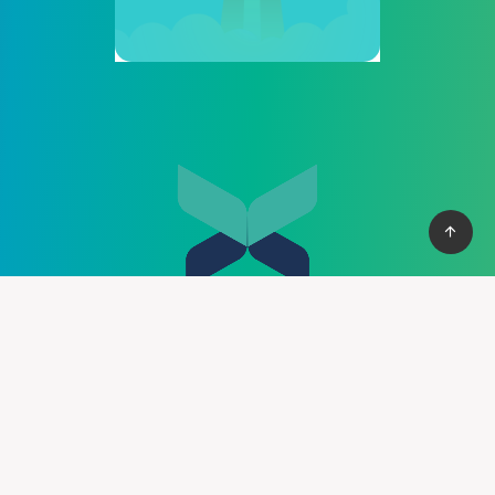
Cung cấp thệ thống PBN mạnh mẽ giúp bạn có cơ vào top
nhanh chống, với hơn 100+ domain VN , và domain quốc tế, hỗ
trợ 30+ lĩnh vực khác nhau.
Liên hệ :
support@pbn24h.com