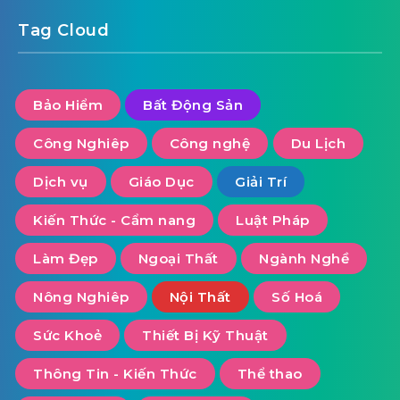
Tag Cloud
Bảo Hiểm
Bất Động Sản
Công Nghiêp
Công nghệ
Du Lịch
Dịch vụ
Giáo Dục
Giải Trí
Kiến Thức - Cẩm nang
Luật Pháp
Làm Đẹp
Ngoại Thất
Ngành Nghề
Nông Nghiêp
Nội Thất
Số Hoá
Sức Khoẻ
Thiết Bị Kỹ Thuật
Thông Tin - Kiến Thức
Thể thao