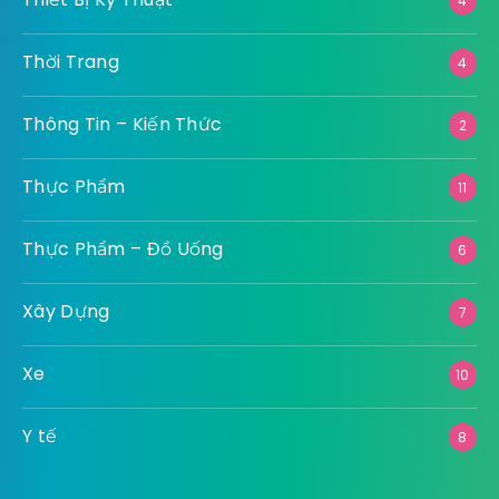
4
Thời Trang
4
Thông Tin – Kiến Thức
2
Thực Phẩm
11
Thực Phẩm – Đồ Uống
6
Xây Dựng
7
Xe
10
Y tế
8