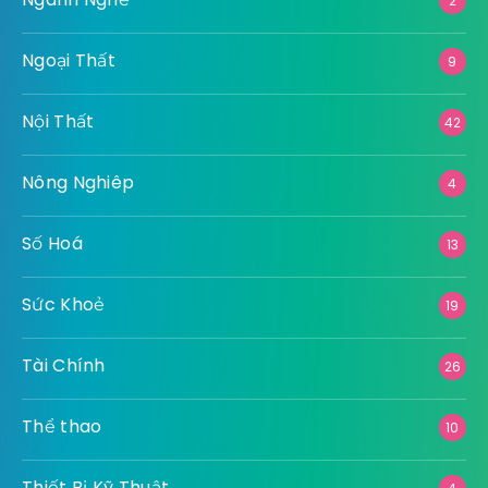
2
Ngoại Thất
9
Nội Thất
42
Nông Nghiêp
4
Số Hoá
13
Sức Khoẻ
19
Tài Chính
26
Thể thao
10
Thiết Bị Kỹ Thuật