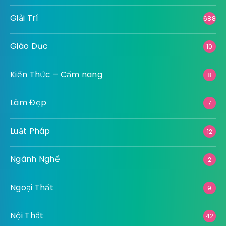
Giải Trí
688
Giáo Dục
10
Kiến Thức – Cẩm nang
8
Làm Đẹp
7
Luật Pháp
12
Ngành Nghề
2
Ngoại Thất
9
Nội Thất
42