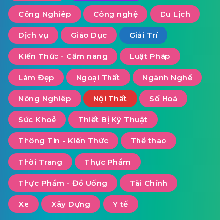
Công Nghiêp
Công nghệ
Du Lịch
Dịch vụ
Giáo Dục
Giải Trí
Kiến Thức - Cẩm nang
Luật Pháp
Làm Đẹp
Ngoại Thất
Ngành Nghề
Nông Nghiêp
Nội Thất
Số Hoá
Sức Khoẻ
Thiết Bị Kỹ Thuật
Thông Tin - Kiến Thức
Thể thao
Thời Trang
Thực Phẩm
Thực Phẩm - Đồ Uống
Tài Chính
Xe
Xây Dựng
Y tế