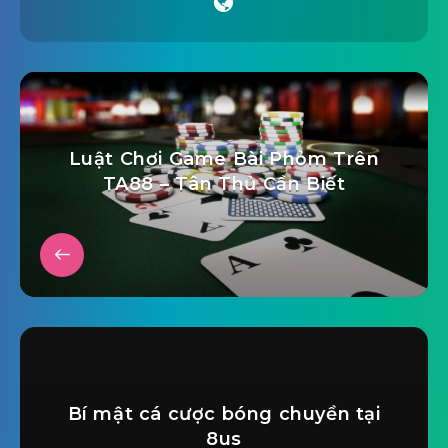
Luật Chơi Game Bài Phỏm Trên
TA88 – Tân Thủ Cần Biết
Bí mật cá cược bóng chuyền tại
8us