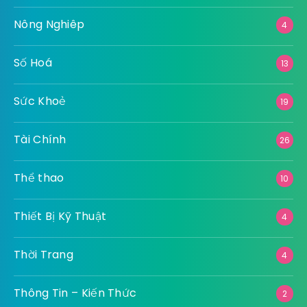
Nông Nghiêp
4
Số Hoá
13
Sức Khoẻ
19
Tài Chính
26
Thể thao
10
Thiết Bị Kỹ Thuật
4
Thời Trang
4
Thông Tin – Kiến Thức
2