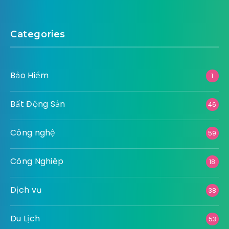
Categories
Bảo Hiểm
1
Bất Động Sản
46
Công nghệ
59
Công Nghiêp
18
Dịch vụ
38
Du Lịch
53