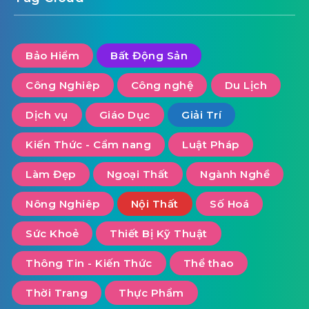
Bảo Hiểm
Bất Động Sản
Công Nghiêp
Công nghệ
Du Lịch
Dịch vụ
Giáo Dục
Giải Trí
Kiến Thức - Cẩm nang
Luật Pháp
Làm Đẹp
Ngoại Thất
Ngành Nghề
Nông Nghiêp
Nội Thất
Số Hoá
Sức Khoẻ
Thiết Bị Kỹ Thuật
Thông Tin - Kiến Thức
Thể thao
Thời Trang
Thực Phẩm