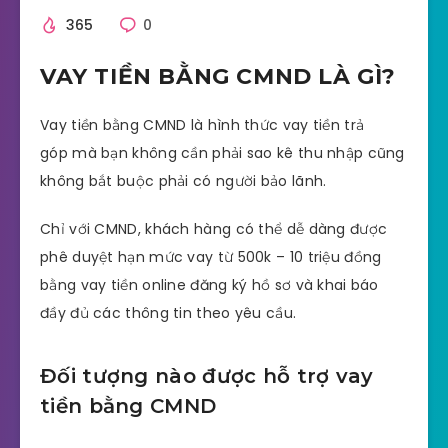
365
0
VAY TIỀN BẰNG CMND LÀ GÌ?
Vay tiền bằng CMND là hình thức vay tiền trả
góp mà bạn không cần phải sao kê thu nhập cũng
không bắt buộc phải có người bảo lãnh.
Chỉ với CMND, khách hàng có thể dễ dàng được
phê duyệt hạn mức vay từ 500k – 10 triệu đồng
bằng vay tiền online đăng ký hồ sơ và khai báo
đầy đủ các thông tin theo yêu cầu.
Đối tượng nào được hỗ trợ vay
tiền bằng CMND