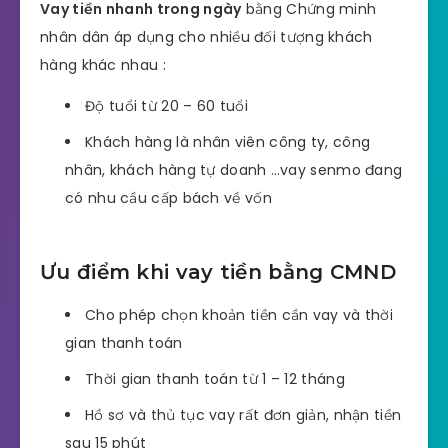
Vay tiền nhanh trong ngày
bằng Chứng minh
nhân dân áp dụng cho nhiều đối tượng khách
hàng khác nhau :
Độ tuổi từ 20 – 60 tuổi
Khách hàng là nhân viên công ty, công
nhân, khách hàng tự doanh …vay senmo đang
có nhu cầu cấp bách về vốn
Ưu điểm khi vay tiền bằng CMND
Cho phép chọn khoản tiền cần vay và thời
gian thanh toán
Thời gian thanh toán từ 1 – 12 tháng
Hồ sơ và thủ tục vay rất đơn giản, nhận tiền
sau 15 phút