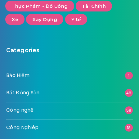
Thực Phẩm - Đồ Uống
Tài Chính
Xe
Xây Dựng
Y tế
Categories
Bảo Hiểm
1
Bất Động Sản
46
Công nghệ
59
Công Nghiêp
18