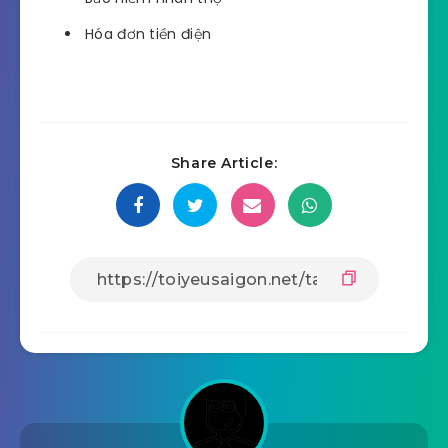
Hóa đơn tiền điện
Share Article: