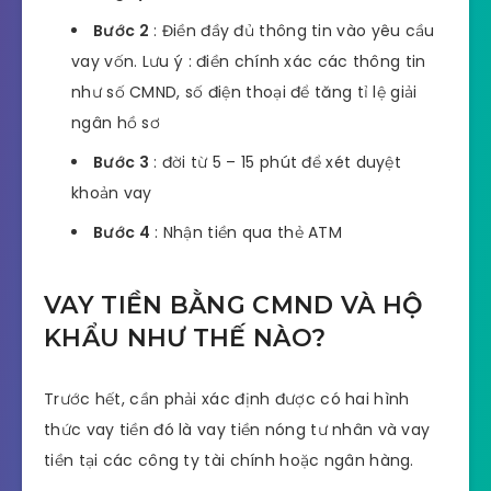
Bước 2
: Điền đầy đủ thông tin vào yêu cầu
vay vốn. Lưu ý : điền chính xác các thông tin
như số CMND, số điện thoại để tăng tỉ lệ giải
ngân hồ sơ
Bước 3
: đời từ 5 – 15 phút để xét duyệt
khoản vay
Bước 4
: Nhận tiền qua thẻ ATM
VAY TIỀN BẰNG CMND VÀ HỘ
KHẨU NHƯ THẾ NÀO?
Trước hết, cần phải xác định được có hai hình
thức vay tiền đó là vay tiền nóng tư nhân và vay
tiền tại các công ty tài chính hoặc ngân hàng.