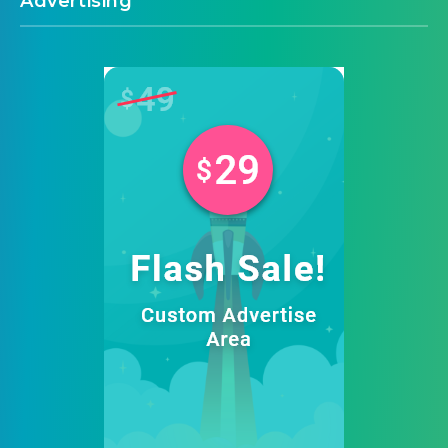
Advertising