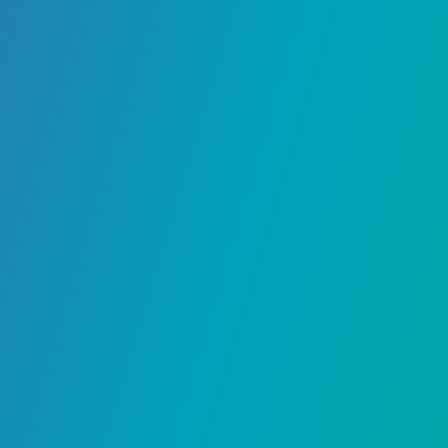
Related Articles
Rebate và Backcom
XM: Câu chuyện “hai
sự thật” về tiền hoàn
phí mà tôi đã nhầm
suốt 2 năm
New88 – Đa dạng lựa
chọn, thỏa mãn đam
mê
Sự Khác Biệt Giữa Các
Loại Xét Nghiệm Giới
Tính Trước Sinh: NIPT,
Siêu Âm & Các Phương
Pháp Khác