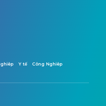
ghiêp
Y tế
Công Nghiêp