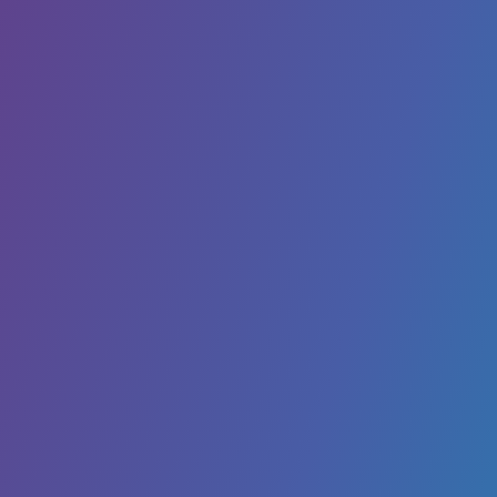
Vay tiền nhanh, vay tiền Online là hìn
Nam thì những ứng dụng vay tiền đã 
đang được mở rộng và trở nên phổ bi
trong quá trình vay.
Vay tiền nhanh là hình thức cho vay 
người đi vay không cần phải chứng mi
chấp,được vay tiền với quy trình thẩm
cơ bản là đã có thể vay tiền.. Với hì
sản , lãi suất tuy hơi cao so với lã
nhận.
Ngoài ra thủ tục đăng ký vay cũng rất