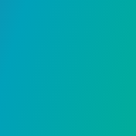
kể đến như các đơn vị vay không được cấp
c hình thức vay này sẽ có những ưu và
 không cần chứng minh tài chính