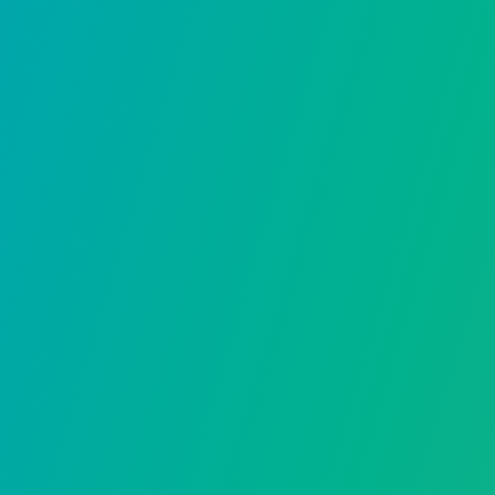
Công Nghiêp
18
Dịch vụ
38
Du Lịch
53
Giải Trí
688
Giáo Dục
10
Kiến Thức – Cẩm nang
8
Làm Đẹp
7
Luật Pháp
12
Ngành Nghề
2