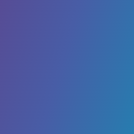
giấy tờ gốc, thẩm định bằng giấy tờ 
cần sự bảo lãnh,… tiền về ngay trong 