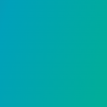
Du Lịch
Dịch vụ
Giáo Dục
Giải Trí
Kiến Thức - Cẩm nang
Luật Pháp
Làm Đẹp
Ngoại Thất
Ngành Nghề
Nông Nghiêp
Nội Thất
Số Hoá
Sức Khoẻ
Thiết Bị Kỹ Thuật
Thông Tin - Kiến Thức
Thể thao
Thời Trang
Thực Phẩm