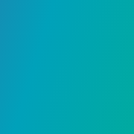
Sửa Nhà Hà Nội: Biến Ngôi Nhà Cũ
Thành Tác Phẩm Nghệ Thuật
Nhìn lại thị trường
chứng khoán năm
2022
Tag Cloud
Bảo Hiểm
Bất Động Sản
Công Nghiêp
Công nghệ