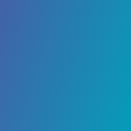
h thức vay tiền phổ biến hiện nay. Ở Việt
xuất hiện cách đây vài năm và hiện tại nó
ến bới tính nhanh chóng và đơn giản
tín chấp giải ngân nhanh trong ngày,
nh thu nhập hay cần phải có tài sản thế
 định đơn giãn.Chỉ với một số loại giấy tờ
nh thức này bạn không cần phải thế chấp tài
i suất ngân hàng nhưng cũng ở mức chấp
 đơn giản. Đặc biệt khi vay gấp: Không giữ