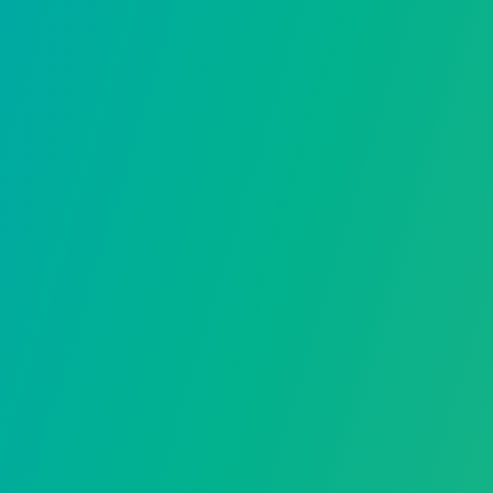
Ngoại Thất
9
Nội Thất
42
Nông Nghiêp
4
Số Hoá
13
Sức Khoẻ
19
Tài Chính
26
Thể thao
10
Thiết Bị Kỹ Thuật
4
Thời Trang
4