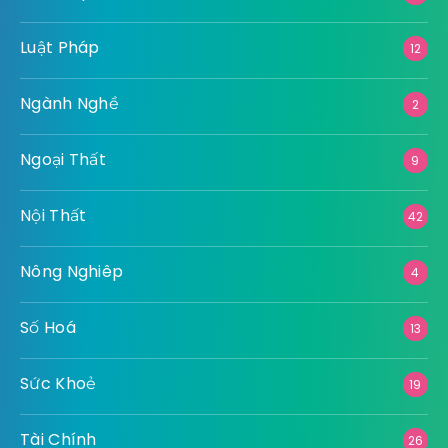
Luật Pháp
12
Ngành Nghề
2
Ngoại Thất
9
Nội Thất
42
Nông Nghiêp
4
Số Hoá
13
Sức Khoẻ
19
Tài Chính
26