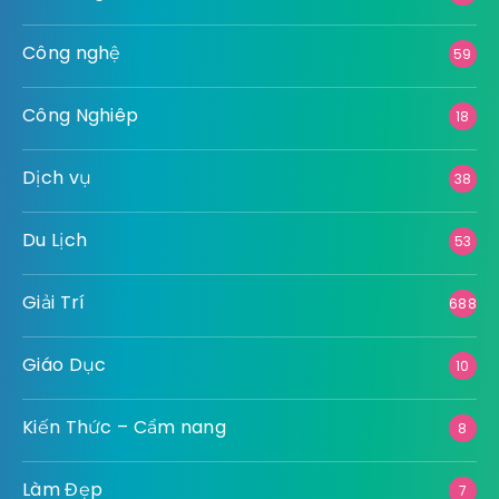
Công nghệ
59
Công Nghiêp
18
Dịch vụ
38
Du Lịch
53
Giải Trí
688
Giáo Dục
10
Kiến Thức – Cẩm nang
8
Làm Đẹp
7