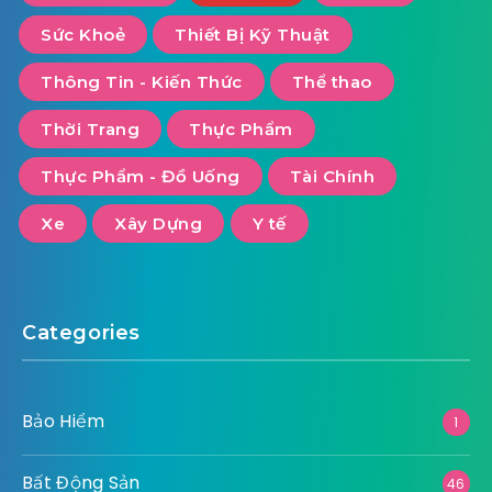
Sức Khoẻ
Thiết Bị Kỹ Thuật
Thông Tin - Kiến Thức
Thể thao
Thời Trang
Thực Phẩm
Thực Phẩm - Đồ Uống
Tài Chính
Xe
Xây Dựng
Y tế
Categories
Bảo Hiểm
1
Bất Động Sản
46