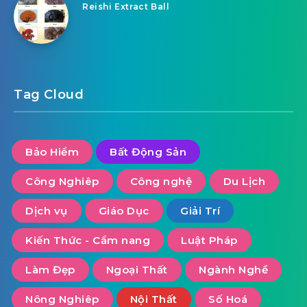
Reishi Extract Ball
Tag Cloud
Bảo Hiểm
Bất Động Sản
Công Nghiêp
Công nghệ
Du Lịch
Dịch vụ
Giáo Dục
Giải Trí
Kiến Thức - Cẩm nang
Luật Pháp
Làm Đẹp
Ngoại Thất
Ngành Nghề
Nông Nghiêp
Nội Thất
Số Hoá