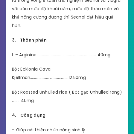
ra trong vòng 8 tuần thử nghiệm Seanol và Viagra
với các mức độ khoái cảm, mức độ thỏa mãn và
khả năng cương dương thì Seanol đạt hiệu quả
hơn.
3. Thành phần
L – Arginine………………………………………………………. 40mg
Bột Ecklonia Cava
Kjellman…………………………………..12.50mg
Bột Roasted Unhulled rice ( Bột gạo Unhulled rang)
…….. 40mg
4. Công dụng
– Giúp cải thiện chức năng sinh lý.