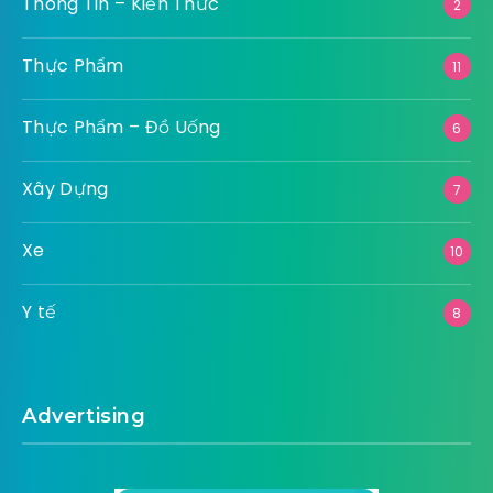
Thông Tin – Kiến Thức
2
Thực Phẩm
11
Thực Phẩm – Đồ Uống
6
Xây Dựng
7
Xe
10
Y tế
8
Advertising