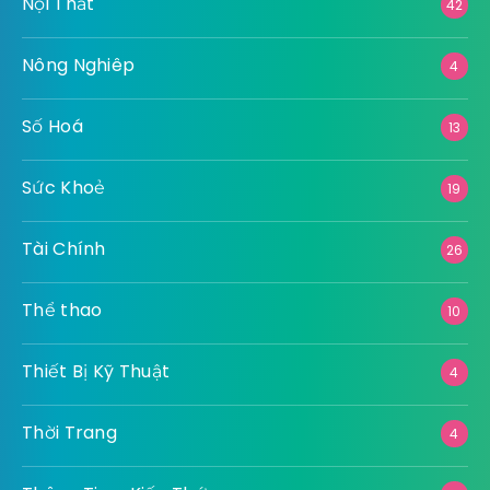
Nội Thất
42
Nông Nghiêp
4
Số Hoá
13
Sức Khoẻ
19
Tài Chính
26
Thể thao
10
Thiết Bị Kỹ Thuật
4
Thời Trang
4