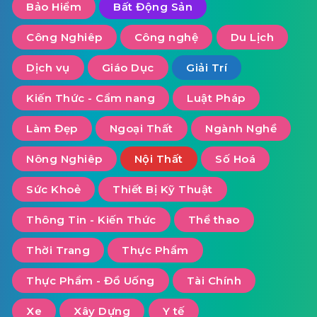
Bảo Hiểm
Bất Động Sản
Công Nghiêp
Công nghệ
Du Lịch
Dịch vụ
Giáo Dục
Giải Trí
Kiến Thức - Cẩm nang
Luật Pháp
Làm Đẹp
Ngoại Thất
Ngành Nghề
Nông Nghiêp
Nội Thất
Số Hoá
Sức Khoẻ
Thiết Bị Kỹ Thuật
Thông Tin - Kiến Thức
Thể thao
Thời Trang
Thực Phẩm
Thực Phẩm - Đồ Uống
Tài Chính
Xe
Xây Dựng
Y tế