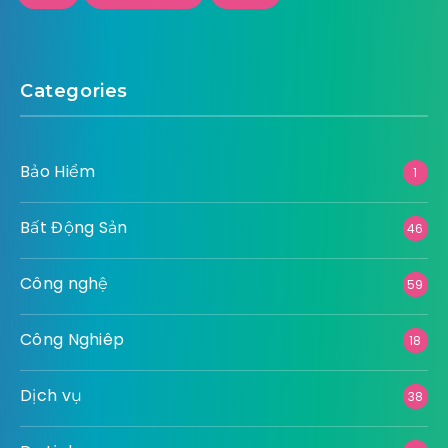
Categories
Bảo Hiểm
1
Bất Động Sản
46
Công nghệ
59
Công Nghiêp
18
Dịch vụ
38