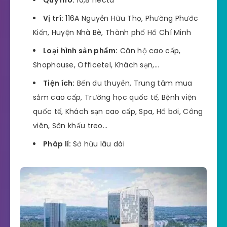
Quy mô:
10,8 hecta
Vị trí:
116A Nguyễn Hữu Thọ, Phường Phước
Kiển, Huyện Nhà Bè, Thành phố Hồ Chí Minh
Loại hình sản phẩm:
Căn hộ cao cấp,
Shophouse, Officetel, Khách sạn,…
Tiện ích:
Bến du thuyền, Trung tâm mua
sắm cao cấp, Trường học quốc tế, Bệnh viện
quốc tế, Khách sạn cao cấp, Spa, Hồ bơi, Công
viên, Sân khấu treo…
Pháp lí:
Sở hữu lâu dài