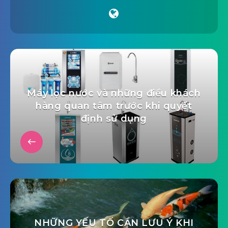
Máy lọc nước và những điều khách
hàng quan tâm trước khi quyết
định sử dụng
NHỮNG YẾU TỐ CẦN LƯU Ý KHI