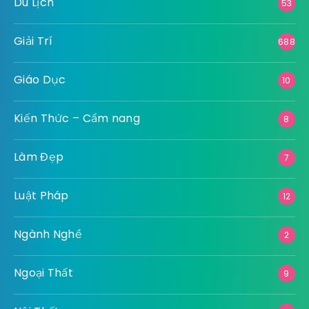
Du Lịch
53
Giải Trí
688
Giáo Dục
10
Kiến Thức – Cẩm nang
8
Làm Đẹp
7
Luật Pháp
12
Ngành Nghề
2
Ngoại Thất
9