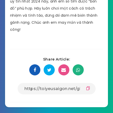
uy tín nhất 2024 này, anh em sẽ tìm được “bến
đỗ” phù hợp. Hãy luôn chơi một cách có trách
nhiệm và tỉnh táo, đừng để đam mê biến thành
gánh nặng. Chúc anh em may mắn và thành
công!
Share Article: