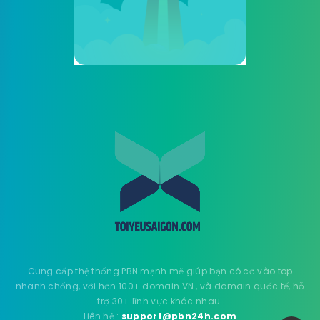
Cung cấp thệ thống PBN mạnh mẽ giúp bạn có cơ vào top
nhanh chống, với hơn 100+ domain VN , và domain quốc tế, hỗ
trợ 30+ lĩnh vực khác nhau.
Liên hệ :
support@pbn24h.com