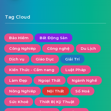
Tag Cloud
Bảo Hiểm
Bất Động Sản
Công Nghiêp
Công nghệ
Du Lịch
Dịch vụ
Giáo Dục
Giải Trí
Kiến Thức - Cẩm nang
Luật Pháp
Làm Đẹp
Ngoại Thất
Ngành Nghề
Nông Nghiêp
Nội Thất
Số Hoá
Sức Khoẻ
Thiết Bị Kỹ Thuật