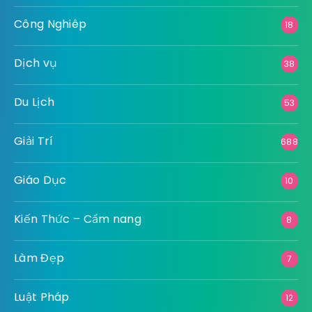
Công Nghiêp
18
Dịch vụ
38
Du Lịch
53
Giải Trí
688
Giáo Dục
10
Kiến Thức – Cẩm nang
8
Làm Đẹp
7
Luật Pháp
12