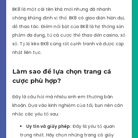
BK8 là một cái tên khá mới nhưng đã nhanh
chóng khẳng định vị thế. BK8 có giao diện hiện đại,
dễ thao tác. Điểm nổi bật của BK8 là hệ thống sản
phẩm đa dạng, từ cá cược thể thao đến casino, xổ
số. Tỷ lệ kèo BK8 cũng rất cạnh tranh và được cập
nhật liên tục.
Làm sao để lựa chọn trang cá
cược phù hợp?
Đây là câu hỏi mà nhiều anh em thường băn
khoăn. Dựa vào kinh nghiệm của tôi, bạn nên cân
nhắc các yếu tố sau:
Uy tín và giấy phép:
Đây là yếu tố quan
trọng nhất. Hãy chọn những trang có giấy