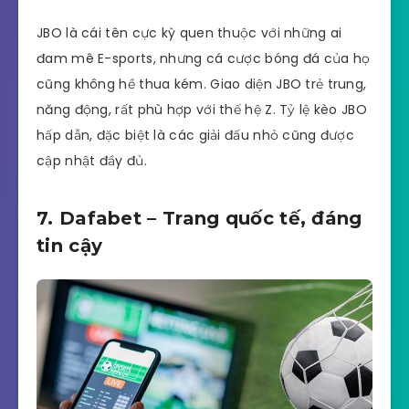
JBO là cái tên cực kỳ quen thuộc với những ai
đam mê E-sports, nhưng cá cược bóng đá của họ
cũng không hề thua kém. Giao diện JBO trẻ trung,
năng động, rất phù hợp với thế hệ Z. Tỷ lệ kèo JBO
hấp dẫn, đặc biệt là các giải đấu nhỏ cũng được
cập nhật đầy đủ.
7. Dafabet – Trang quốc tế, đáng
tin cậy