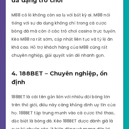
đa dạng trò chơi
M88 có lẽ không còn xa lạ với bất kỳ ai. M88 nổi
tiếng với sự đa dạng không chỉ trong cá cược
bóng đá mà còn ở các trò chơi casino trực tuyến.
Kèo M88 ra rất sớm, cập nhật liên tục và tỷ lệ ăn
khá cao. Hỗ trợ khách hàng của M88 cũng rất
chuyên nghiệp, giải quyết vấn đề nhanh gọn.
4. 188BET – Chuyên nghiệp, ổn
định
188BET là cái tên gắn liền với nhiều đội bóng lớn
trên thế giới, điều này càng khẳng định uy tín của
họ. 188BET tập trung mạnh vào cá cược thể thao,
đặc biệt là bóng đá. Kèo 188BET được đánh giá là