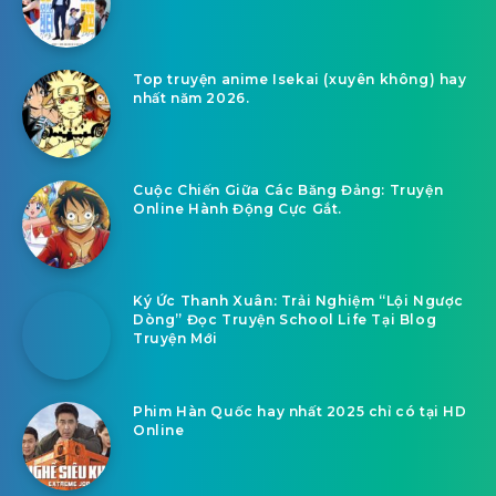
Top truyện anime Isekai (xuyên không) hay
nhất năm 2026.
Cuộc Chiến Giữa Các Băng Đảng: Truyện
Online Hành Động Cực Gắt.
Ký Ức Thanh Xuân: Trải Nghiệm “Lội Ngược
Dòng” Đọc Truyện School Life Tại Blog
Truyện Mới
Phim Hàn Quốc hay nhất 2025 chỉ có tại HD
Online