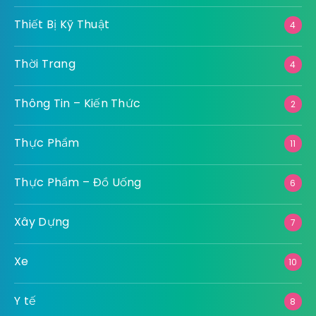
Thiết Bị Kỹ Thuật
4
Thời Trang
4
Thông Tin – Kiến Thức
2
Thực Phẩm
11
Thực Phẩm – Đồ Uống
6
Xây Dựng
7
Xe
10
Y tế
8