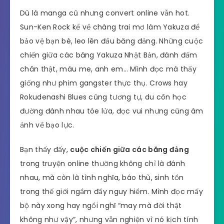
Dù là manga cũ nhưng convert online vẫn hot.
Sun-Ken Rock kể về chàng trai mơ làm Yakuza để
bảo vệ bạn bè, leo lên đầu băng đảng. Những cuộc
chiến giữa các băng Yakuza Nhật Bản, đánh đấm
chân thật, máu me, anh em… Mình đọc mà thấy
giống như phim gangster thực thụ. Crows hay
Rokudenashi Blues cũng tương tự, du côn học
đường đánh nhau tóe lửa, đọc vui nhưng cũng ám
ảnh về bạo lực.
Bạn thấy đấy,
cuộc chiến giữa các băng đảng
trong truyện online thường không chỉ là đánh
nhau, mà còn là tình nghĩa, báo thù, sinh tồn
trong thế giới ngầm đầy nguy hiểm. Mình đọc mấy
bộ này xong hay ngồi nghĩ “may mà đời thật
không như vậy”, nhưng vẫn nghiện vì nó kịch tính