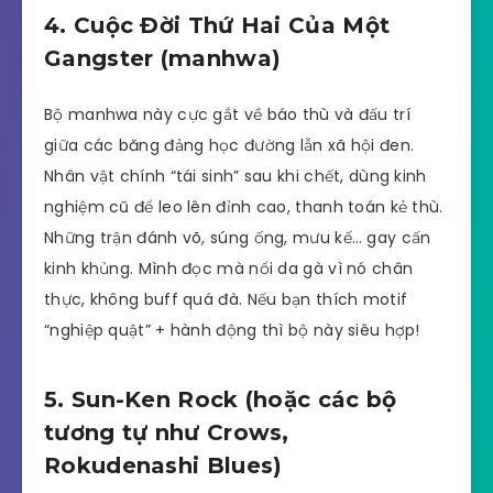
4. Cuộc Đời Thứ Hai Của Một
Gangster (manhwa)
Bộ manhwa này cực gắt về báo thù và đấu trí
giữa các băng đảng học đường lẫn xã hội đen.
Nhân vật chính “tái sinh” sau khi chết, dùng kinh
nghiệm cũ để leo lên đỉnh cao, thanh toán kẻ thù.
Những trận đánh võ, súng ống, mưu kế… gay cấn
kinh khủng. Mình đọc mà nổi da gà vì nó chân
thực, không buff quá đà. Nếu bạn thích motif
“nghiệp quật” + hành động thì bộ này siêu hợp!
5. Sun-Ken Rock (hoặc các bộ
tương tự như Crows,
Rokudenashi Blues)