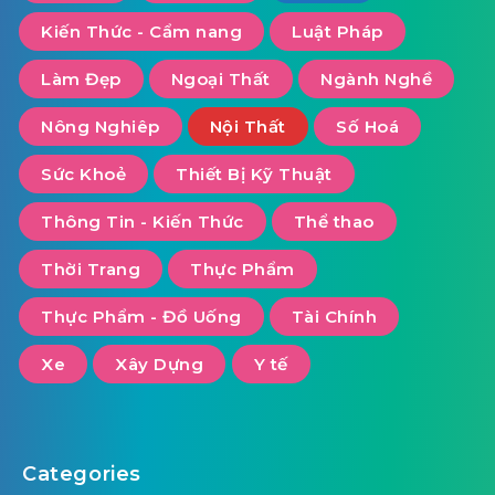
Kiến Thức - Cẩm nang
Luật Pháp
Làm Đẹp
Ngoại Thất
Ngành Nghề
Nông Nghiêp
Nội Thất
Số Hoá
Sức Khoẻ
Thiết Bị Kỹ Thuật
Thông Tin - Kiến Thức
Thể thao
Thời Trang
Thực Phẩm
Thực Phẩm - Đồ Uống
Tài Chính
Xe
Xây Dựng
Y tế
Categories