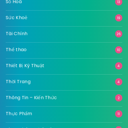
Số Hoá
13
Sức Khoẻ
19
Tài Chính
26
Thể thao
10
Thiết Bị Kỹ Thuật
4
Thời Trang
4
Thông Tin – Kiến Thức
2
Thực Phẩm
11