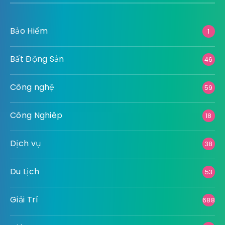
Bảo Hiểm
1
Bất Động Sản
46
Công nghệ
59
Công Nghiêp
18
Dịch vụ
38
Du Lịch
53
Giải Trí
688