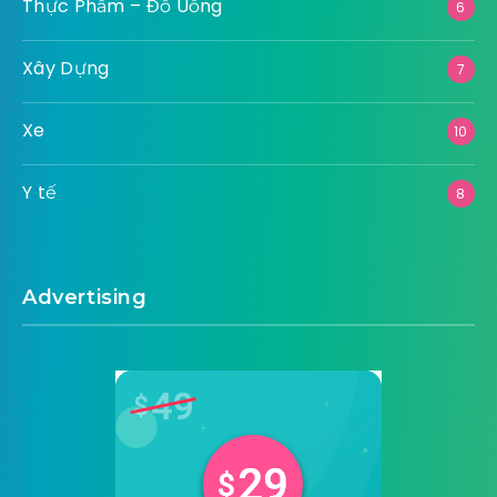
Thực Phẩm – Đồ Uống
6
Xây Dựng
7
Xe
10
Y tế
8
Advertising