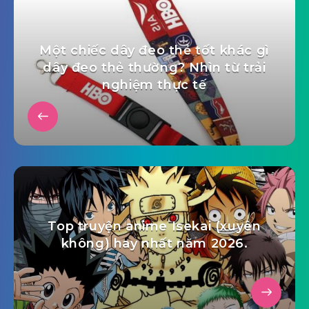
Một chiếc dây đeo thẻ tốt khác gì
dây đeo thẻ thường? Nhìn từ trải
nghiệm thực tế
Top truyện anime Isekai (xuyên
không) hay nhất năm 2026.