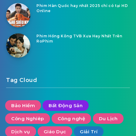
Phim Hàn Quốc hay nhất 2025 chỉ có tại HD
Online
Phim Hồng Kông TVB Xưa Hay Nhất Trên
RoPhim
Tag Cloud
Bảo Hiểm
Bất Động Sản
Công Nghiêp
Công nghệ
Du Lịch
Dịch vụ
Giáo Dục
Giải Trí