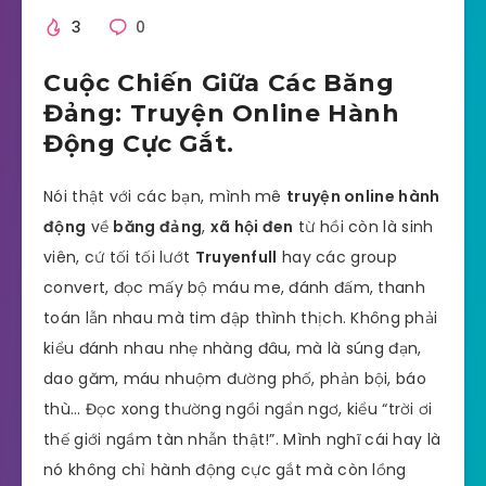
3
0
Cuộc Chiến Giữa Các Băng
Đảng: Truyện Online Hành
Động Cực Gắt.
Nói thật với các bạn, mình mê
truyện online hành
động
về
băng đảng
,
xã hội đen
từ hồi còn là sinh
viên, cứ tối tối lướt
Truyenfull
hay các group
convert, đọc mấy bộ máu me, đánh đấm, thanh
toán lẫn nhau mà tim đập thình thịch. Không phải
kiểu đánh nhau nhẹ nhàng đâu, mà là súng đạn,
dao găm, máu nhuộm đường phố, phản bội, báo
thù… Đọc xong thường ngồi ngẩn ngơ, kiểu “trời ơi
thế giới ngầm tàn nhẫn thật!”. Mình nghĩ cái hay là
nó không chỉ hành động cực gắt mà còn lồng