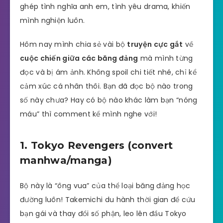
ghép tình nghĩa anh em, tình yêu drama, khiến
mình nghiện luôn.
Hôm nay mình chia sẻ vài bộ
truyện cực gắt
về
cuộc chiến giữa các băng đảng
mà mình từng
đọc và bị ám ảnh. Không spoil chi tiết nhé, chỉ kể
cảm xúc cá nhân thôi. Bạn đã đọc bộ nào trong
số này chưa? Hay có bộ nào khác làm bạn “nóng
máu” thì comment kể mình nghe với!
1. Tokyo Revengers (convert
manhwa/manga)
Bộ này là “ông vua” của thể loại băng đảng học
đường luôn! Takemichi du hành thời gian để cứu
bạn gái và thay đổi số phận, leo lên đầu Tokyo