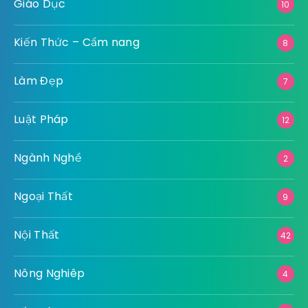
Giáo Dục
10
Kiến Thức – Cẩm nang
8
Làm Đẹp
7
Luật Pháp
12
Ngành Nghề
2
Ngoại Thất
9
Nội Thất
42
Nông Nghiêp
4