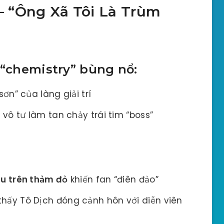
 – “Ông Xã Tôi Là Trùm
 “chemistry” bùng nổ:
ơn” của làng giải trí
 vô tư làm tan chảy trái tim “boss”
êu trên thảm đỏ
khiến fan “điên đảo”
thấy Tô Dịch đóng cảnh hôn với diễn viên