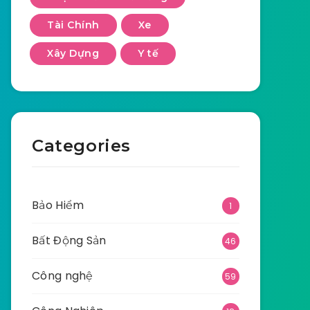
Tài Chính
Xe
Xây Dựng
Y tế
Categories
Bảo Hiểm
1
Bất Động Sản
46
Công nghệ
59