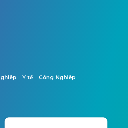
ghiêp
Y tế
Công Nghiêp