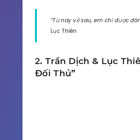
“Từ nay về sau, em chỉ được đón
Lục Thiên
2. Trần Dịch & Lục Th
Đối Thủ”