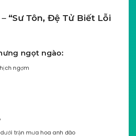
– “Sư Tôn, Đệ Tử Biết Lỗi
nhưng ngọt ngào:
ghịch ngợm
g
ý
dưới trận mưa hoa anh đào