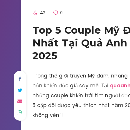
42
0
Giải Trí
Top 5 Couple Mỹ 
Nhất Tại Quả Anh
2025
Trong thế giới truyện Mỹ đam, những c
hồn khiến độc giả say mê. Tại
quaanh
những couple khiến trái tim người đọ
5 cặp đôi được yêu thích nhất năm 2
không yên”!