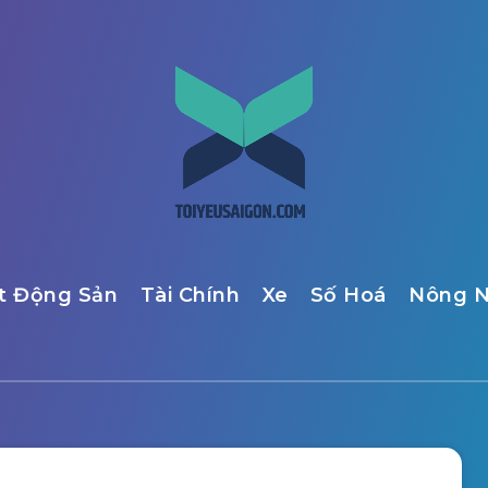
t Động Sản
Tài Chính
Xe
Số Hoá
Nông N