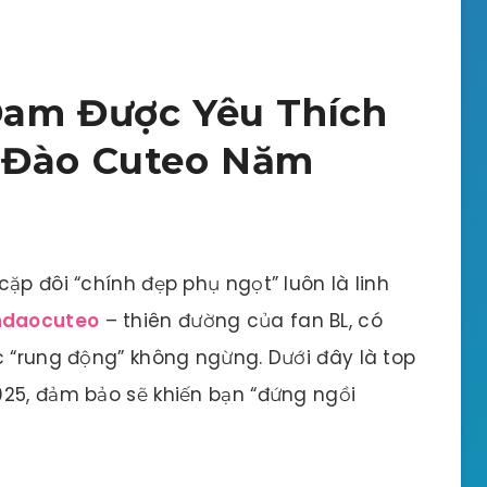
Đam Được Yêu Thích
 Đào Cuteo Năm
ặp đôi “chính đẹp phụ ngọt” luôn là linh
daocuteo
– thiên đường của fan BL, có
c “rung động” không ngừng. Dưới đây là top
025, đảm bảo sẽ khiến bạn “đứng ngồi