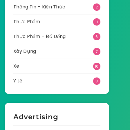
Thông Tin – Kiến Thức
2
Thực Phẩm
11
Thực Phẩm – Đồ Uống
6
Xây Dựng
7
Xe
10
Y tế
8
Advertising