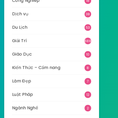
Công Nghiêp
18
Dịch vụ
38
Du Lịch
53
Giải Trí
688
Giáo Dục
10
Kiến Thức – Cẩm nang
8
Làm Đẹp
7
Luật Pháp
12
Ngành Nghề
2