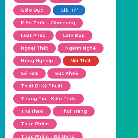
Giáo Dục
Giải Trí
Kiến Thức - Cẩm nang
Luật Pháp
Làm Đẹp
Ngoại Thất
Ngành Nghề
Nông Nghiêp
Nội Thất
Số Hoá
Sức Khoẻ
Thiết Bị Kỹ Thuật
Thông Tin - Kiến Thức
Thể thao
Thời Trang
Thực Phẩm
Thực Phẩm - Đồ Uống