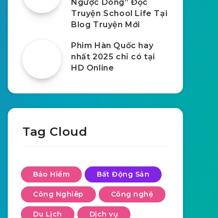
Ngược Dòng” Đọc
Truyện School Life Tại
Blog Truyện Mới
Phim Hàn Quốc hay
nhất 2025 chỉ có tại
HD Online
Tag Cloud
Bảo Hiểm
Bất Động Sản
Công Nghiêp
Công nghệ
Du Lịch
Dịch vụ