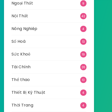
Ngoại Thất
9
Nội Thất
42
Nông Nghiêp
4
Số Hoá
13
Sức Khoẻ
19
Tài Chính
26
Thể thao
10
Thiết Bị Kỹ Thuật
4
Thời Trang
4