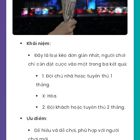
Khái niệm:
Đây là loại kèo đơn giản nhất, người chơi
chỉ cần đặt cược vào một trong ba kết quả:
1: Đội chủ nhà hoặc tuyển thủ 1
thắng.
X: Hòa.
2: Đội khách hoặc tuyển thủ 2 thắng.
Ưu điểm:
Dễ hiểu và dễ chơi, phù hợp với người
chơi mới.