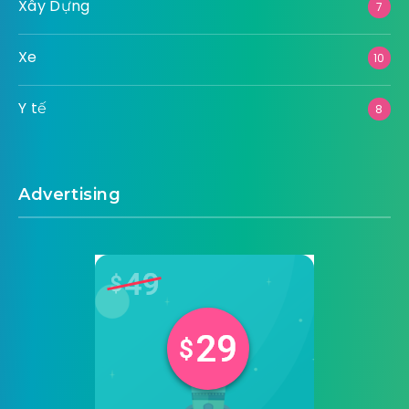
Xây Dựng
7
Xe
10
Y tế
8
Advertising