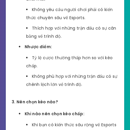
Không yêu cầu người chơi phải có kiến
thức chuyên sâu về Esports.
Thích hợp với những trận đấu có sự cân
bằng về trình độ.
Nhược điểm:
Tỷ lệ cược thường thấp hơn so với kèo
chấp.
Không phù hợp với những trận đấu có sự
chênh lệch lớn về trình độ.
3. Nên chọn kèo nào?
Khi nào nên chọn kèo chấp:
Khi bạn có kiến thức sâu rộng về Esports