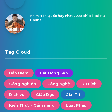
Phim Hàn Quốc hay nhất 2025 chỉ có tại HD
Online
Tag Cloud
Bảo Hiểm
Bất Động Sản
Công Nghiêp
Công nghệ
Du Lịch
Dịch vụ
Giáo Dục
Giải Trí
Kiến Thức - Cẩm nang
Luật Pháp