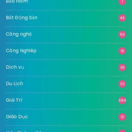
Bảo Hiểm
1
Bất Động Sản
46
Công nghệ
59
Công Nghiêp
18
Dịch vụ
38
Du Lịch
53
Giải Trí
688
Giáo Dục
10