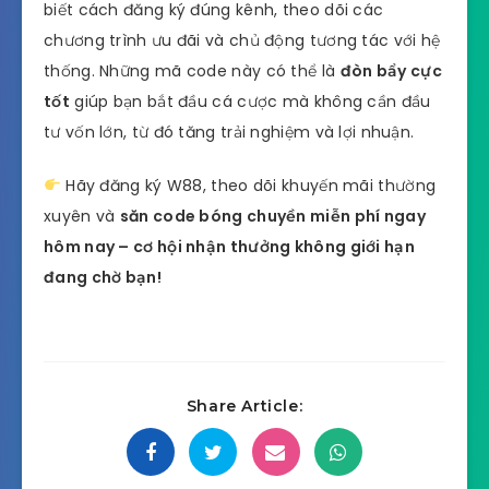
biết cách đăng ký đúng kênh, theo dõi các
chương trình ưu đãi và chủ động tương tác với hệ
thống. Những mã code này có thể là
đòn bẩy cực
tốt
giúp bạn bắt đầu cá cược mà không cần đầu
tư vốn lớn, từ đó tăng trải nghiệm và lợi nhuận.
Hãy đăng ký W88, theo dõi khuyến mãi thường
xuyên và
săn code bóng chuyền miễn phí ngay
hôm nay – cơ hội nhận thưởng không giới hạn
đang chờ bạn!
Share Article: