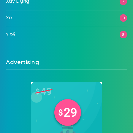
Xây Dựng
7
Xe
10
Y tế
8
Advertising