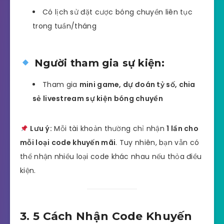
Có lịch sử đặt cược bóng chuyền liên tục
trong tuần/tháng
Người tham gia sự kiện:
Tham gia
mini game, dự đoán tỷ số, chia
sẻ livestream sự kiện bóng chuyền
Lưu ý:
Mỗi tài khoản thường chỉ nhận
1 lần cho
mỗi loại code khuyến mãi
. Tuy nhiên, bạn vẫn có
thể nhận nhiều loại code khác nhau nếu thỏa điều
kiện.
3. 5 Cách Nhận Code Khuyến