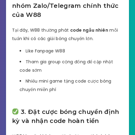
nhóm Zalo/Telegram chính thức
của W88
Tại đây, W88 thường phát
code ngẫu nhiên
mỗi
tuần khi có các giải bóng chuyền lớn.
Like Fanpage W88
Tham gia group cộng đồng để cập nhật
code sớm
Nhiều mini game tặng code cược bóng
chuyền miễn phí
3. Đặt cược bóng chuyền định
kỳ và nhận code hoàn tiền