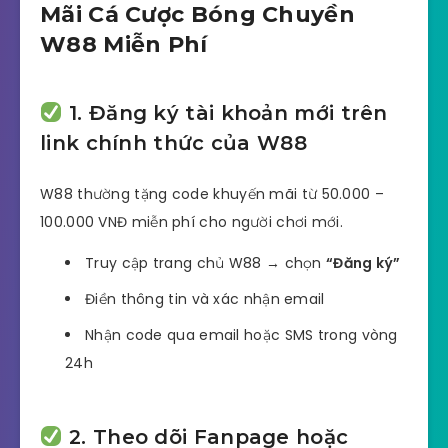
Mãi Cá Cược Bóng Chuyền
W88 Miễn Phí
1. Đăng ký tài khoản mới trên
link chính thức của W88
W88 thường tặng code khuyến mãi từ 50.000 –
100.000 VNĐ miễn phí cho người chơi mới.
Truy cập trang chủ W88 → chọn
“Đăng ký”
Điền thông tin và xác nhận email
Nhận code qua email hoặc SMS trong vòng
24h
2. Theo dõi Fanpage hoặc