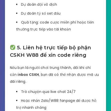
Dự đoán đội vô địch
Dự đoán tỷ số set đấu
Quà tặng: code cược miễn phí hoặc tiền
thưởng trực tiếp vào tài khoản
5. Liên hệ trực tiếp bộ phận
CSKH W88 để xin code riêng
Nếu bạn là người chơi trung thành, đôi khi chỉ
cần
inbox CSKH
, bạn đã có thể nhận được mã ưu
đãi riêng.
Trò chuyện qua live chat 24/7
Hoặc nhắn Zalo/W88 fanpage để được hỗ
trợ nhanh chóng