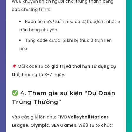
W88 khuyến khích người chơi trung thành bằng
các chương trình:
Hoàn tiền 5%/tuần nếu có đặt cược ít nhất 5
trận bóng chuyền
Tặng code cược lại khi bị thua 3 trận liên
tiếp
Mỗi code sẽ có
giá trị và thời hạn sử dụng cụ
thể
, thường từ 3–7 ngày.
4. Tham gia sự kiện “Dự Đoán
Trúng Thưởng”
Vào các giải lớn như:
FIVB Volleyball Nations
League
,
Olympic
,
SEA Games
, W88 sẽ tổ chức: