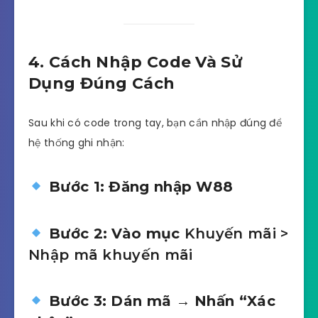
4. Cách Nhập Code Và Sử
Dụng Đúng Cách
Sau khi có code trong tay, bạn cần nhập đúng để
hệ thống ghi nhận:
Bước 1: Đăng nhập W88
Bước 2: Vào mục
Khuyến mãi >
Nhập mã khuyến mãi
Bước 3: Dán mã → Nhấn “Xác