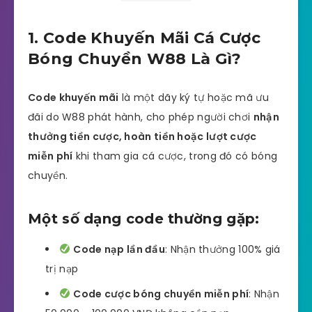
1. Code Khuyến Mãi Cá Cược
Bóng Chuyền W88 Là Gì?
Code khuyến mãi
là một dãy ký tự hoặc mã ưu
đãi do W88 phát hành, cho phép người chơi
nhận
thưởng tiền cược, hoàn tiền hoặc lượt cược
miễn phí
khi tham gia cá cược, trong đó có bóng
chuyền.
Một số dạng code thường gặp:
Code nạp lần đầu
: Nhận thưởng 100% giá
trị nạp
Code cược bóng chuyền miễn phí
: Nhận