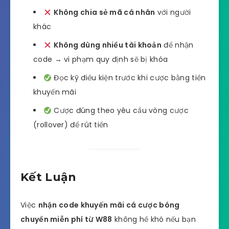
Không chia sẻ mã cá nhân
với người
khác
Không dùng nhiều tài khoản
để nhận
code → vi phạm quy định sẽ bị khóa
Đọc kỹ điều kiện trước khi cược bằng tiền
khuyến mãi
Cược đúng theo yêu cầu vòng cược
(rollover) để rút tiền
Kết Luận
Việc
nhận code khuyến mãi cá cược bóng
chuyền miễn phí từ W88
không hề khó nếu bạn