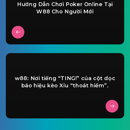
Hướng Dẫn Chơi Poker Online Tại
W88 Cho Người Mới
w88: Nơi tiếng “TING!” của cột dọc
báo hiệu kèo Xỉu “thoát hiểm”.