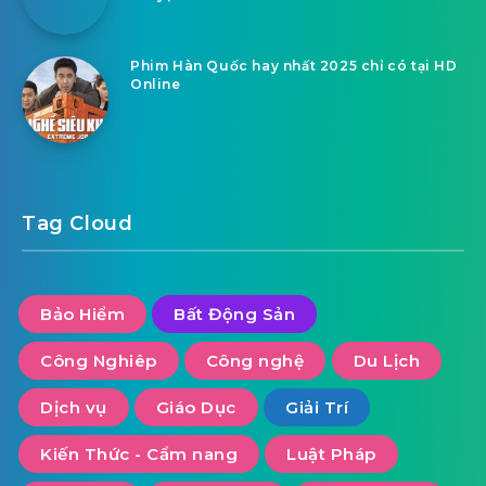
Phim Hàn Quốc hay nhất 2025 chỉ có tại HD
Online
Tag Cloud
Bảo Hiểm
Bất Động Sản
Công Nghiêp
Công nghệ
Du Lịch
Dịch vụ
Giáo Dục
Giải Trí
Kiến Thức - Cẩm nang
Luật Pháp