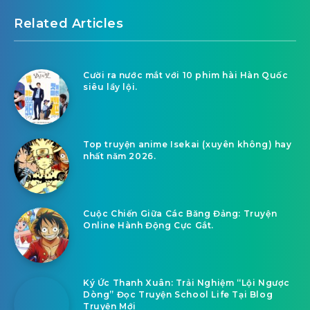
Related Articles
Cười ra nước mắt với 10 phim hài Hàn Quốc
siêu lầy lội.
Top truyện anime Isekai (xuyên không) hay
nhất năm 2026.
Cuộc Chiến Giữa Các Băng Đảng: Truyện
Online Hành Động Cực Gắt.
Ký Ức Thanh Xuân: Trải Nghiệm “Lội Ngược
Dòng” Đọc Truyện School Life Tại Blog
Truyện Mới