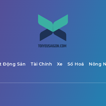
t Động Sản
Tài Chính
Xe
Số Hoá
Nông N