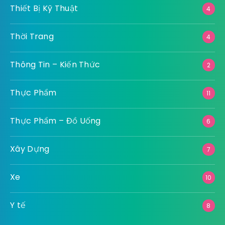
Thiết Bị Kỹ Thuật
4
Thời Trang
4
Thông Tin – Kiến Thức
2
Thực Phẩm
11
Thực Phẩm – Đồ Uống
6
Xây Dựng
7
Xe
10
Y tế
8