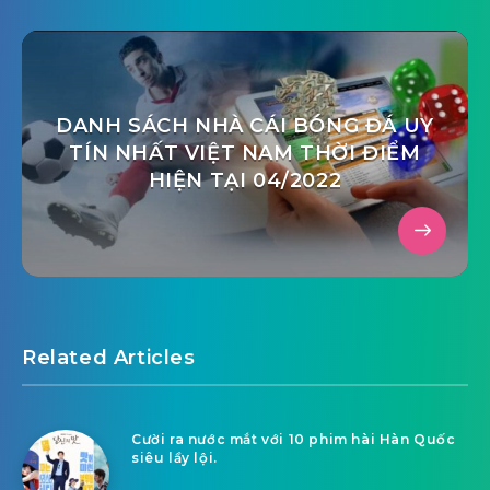
DANH SÁCH NHÀ CÁI BÓNG ĐÁ UY
TÍN NHẤT VIỆT NAM THỜI ĐIỂM
HIỆN TẠI 04/2022
Related Articles
Cười ra nước mắt với 10 phim hài Hàn Quốc
siêu lầy lội.