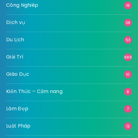
Công Nghiêp
18
Dịch vụ
38
Du Lịch
53
Giải Trí
688
Giáo Dục
10
Kiến Thức – Cẩm nang
8
Làm Đẹp
7
Luật Pháp
12