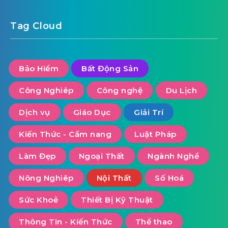
Tag Cloud
Bảo Hiểm
Bất Động Sản
Công Nghiêp
Công nghệ
Du Lịch
Dịch vụ
Giáo Dục
Giải Trí
Kiến Thức - Cẩm nang
Luật Pháp
Làm Đẹp
Ngoại Thất
Ngành Nghề
Nông Nghiêp
Nội Thất
Số Hoá
Sức Khoẻ
Thiết Bị Kỹ Thuật
Thông Tin - Kiến Thức
Thể thao