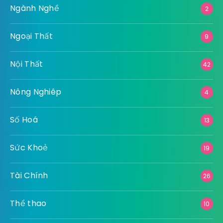
Ngành Nghề
2
Ngoại Thất
9
Nội Thất
42
Nông Nghiêp
4
Số Hoá
13
Sức Khoẻ
19
Tài Chính
26
Thể thao
10