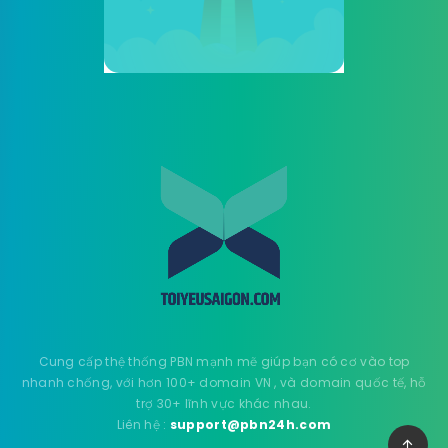
Cung cấp thệ thống PBN mạnh mẽ giúp bạn có cơ vào top
nhanh chống, với hơn 100+ domain VN , và domain quốc tế, hỗ
trợ 30+ lĩnh vực khác nhau.
Liên hệ :
support@pbn24h.com