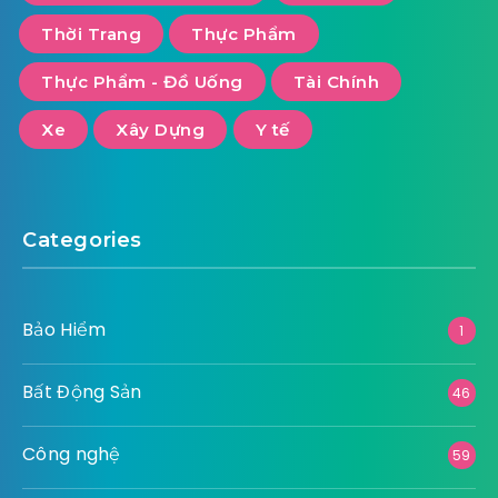
Thời Trang
Thực Phẩm
Thực Phẩm - Đồ Uống
Tài Chính
Xe
Xây Dựng
Y tế
Categories
Bảo Hiểm
1
Bất Động Sản
46
Công nghệ
59