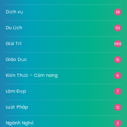
Dịch vụ
38
Du Lịch
53
Giải Trí
688
Giáo Dục
10
Kiến Thức – Cẩm nang
8
Làm Đẹp
7
Luật Pháp
12
Ngành Nghề
2