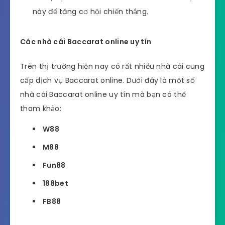
này để tăng cơ hội chiến thắng.
Các nhà cái Baccarat online uy tín
Trên thị trường hiện nay có rất nhiều nhà cái cung
cấp dịch vụ Baccarat online. Dưới đây là một số
nhà cái Baccarat online uy tín mà bạn có thể
tham khảo:
W88
M88
Fun88
188bet
FB88