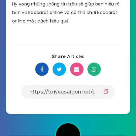
Hy vọng những thông tin trên sẽ giúp bạn hiểu rõ
hơn về Baccarat online và có thể chơi Baccarat
online một cách hiệu quả.
Share Article: