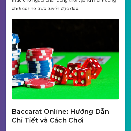
thức cho người chơi, đồng thời tạo ra môi trường
chơi casino trực tuyến độc đáo.
Baccarat Online: Hướng Dẫn
Chi Tiết và Cách Chơi