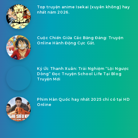
Top truyện anime Isekai (xuyên không) hay
nhất năm 2026.
Cuộc Chiến Giữa Các Băng Đảng: Truyện
Online Hành Động Cực Gắt.
Ký Ức Thanh Xuân: Trải Nghiệm “Lội Ngược
Dòng” Đọc Truyện School Life Tại Blog
Truyện Mới
Phim Hàn Quốc hay nhất 2025 chỉ có tại HD
Online