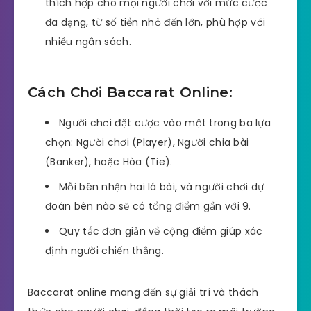
thích hợp cho mọi người chơi với mức cược
đa dạng, từ số tiền nhỏ đến lớn, phù hợp với
nhiều ngân sách.
Cách Chơi Baccarat Online:
Người chơi đặt cược vào một trong ba lựa
chọn: Người chơi (Player), Người chia bài
(Banker), hoặc Hòa (Tie).
Mỗi bên nhận hai lá bài, và người chơi dự
đoán bên nào sẽ có tổng điểm gần với 9.
Quy tắc đơn giản về cộng điểm giúp xác
định người chiến thắng.
Baccarat online mang đến sự giải trí và thách