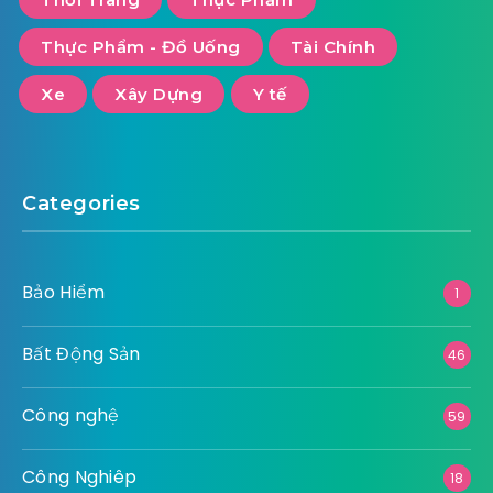
Thực Phẩm - Đồ Uống
Tài Chính
Xe
Xây Dựng
Y tế
Categories
Bảo Hiểm
1
Bất Động Sản
46
Công nghệ
59
Công Nghiêp
18