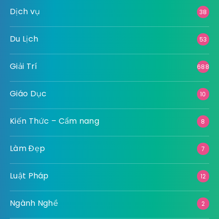
Dịch vụ
38
Du Lịch
53
Giải Trí
688
Giáo Dục
10
Kiến Thức – Cẩm nang
8
Làm Đẹp
7
Luật Pháp
12
Ngành Nghề
2