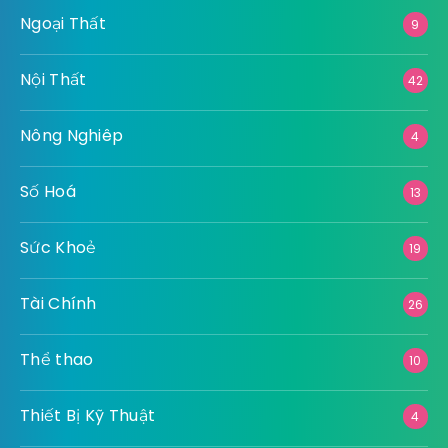
Ngoại Thất
9
Nội Thất
42
Nông Nghiêp
4
Số Hoá
13
Sức Khoẻ
19
Tài Chính
26
Thể thao
10
Thiết Bị Kỹ Thuật
4