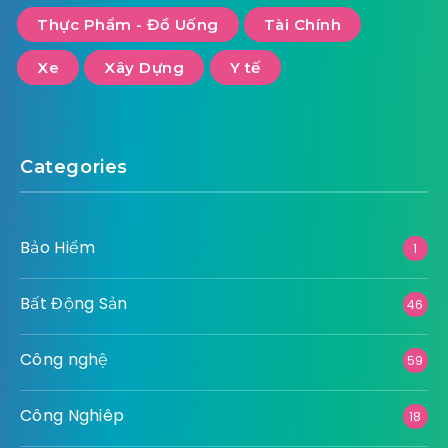
Thực Phẩm - Đồ Uống
Tài Chính
Xe
Xây Dựng
Y tế
Categories
Bảo Hiểm
1
Bất Động Sản
46
Công nghệ
59
Công Nghiêp
18