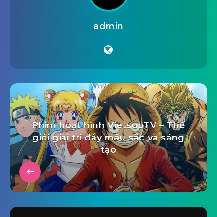
admin
Phim hoạt hình VietsubTV – Thế
giới giải trí đầy màu sắc và sáng
tạo