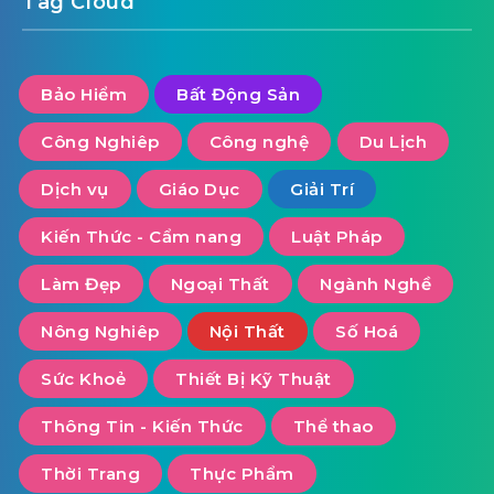
Tag Cloud
Bảo Hiểm
Bất Động Sản
Công Nghiêp
Công nghệ
Du Lịch
Dịch vụ
Giáo Dục
Giải Trí
Kiến Thức - Cẩm nang
Luật Pháp
Làm Đẹp
Ngoại Thất
Ngành Nghề
Nông Nghiêp
Nội Thất
Số Hoá
Sức Khoẻ
Thiết Bị Kỹ Thuật
Thông Tin - Kiến Thức
Thể thao
Thời Trang
Thực Phẩm