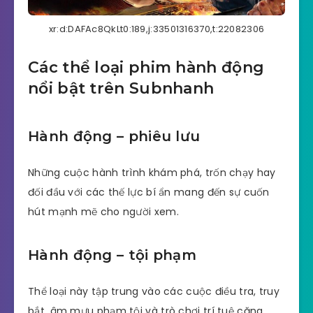
xr:d:DAFAc8QkLt0:189,j:33501316370,t:22082306
Các thể loại phim hành động
nổi bật trên Subnhanh
Hành động – phiêu lưu
Những cuộc hành trình khám phá, trốn chạy hay
đối đầu với các thế lực bí ẩn mang đến sự cuốn
hút mạnh mẽ cho người xem.
Hành động – tội phạm
Thể loại này tập trung vào các cuộc điều tra, truy
bắt, âm mưu phạm tội và trò chơi trí tuệ căng