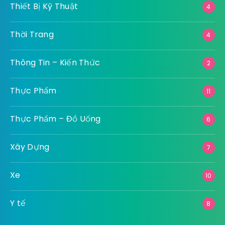
Thiết Bị Kỹ Thuật
4
Thời Trang
4
Thông Tin – Kiến Thức
2
Thực Phẩm
11
Thực Phẩm – Đồ Uống
6
Xây Dựng
7
Xe
10
Y tế
8