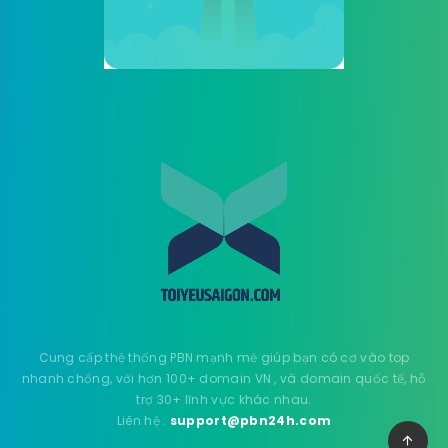
Cung cấp thệ thống PBN mạnh mẽ giúp bạn có cơ vào top
nhanh chống, với hơn 100+ domain VN , và domain quốc tế, hỗ
trợ 30+ lĩnh vực khác nhau.
Liên hệ :
support@pbn24h.com