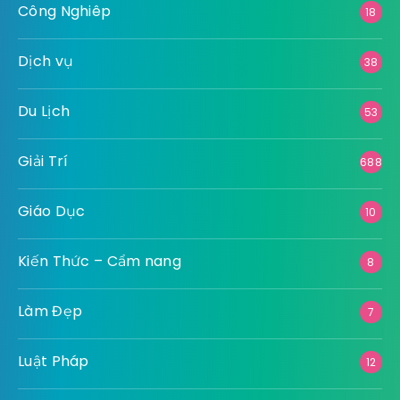
Công Nghiêp
18
Dịch vụ
38
Du Lịch
53
Giải Trí
688
Giáo Dục
10
Kiến Thức – Cẩm nang
8
Làm Đẹp
7
Luật Pháp
12