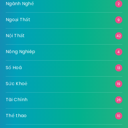
Ngành Nghề
2
Ngoại Thất
9
Nội Thất
42
Nông Nghiêp
4
Số Hoá
13
Sức Khoẻ
19
Tài Chính
26
Thể thao
10