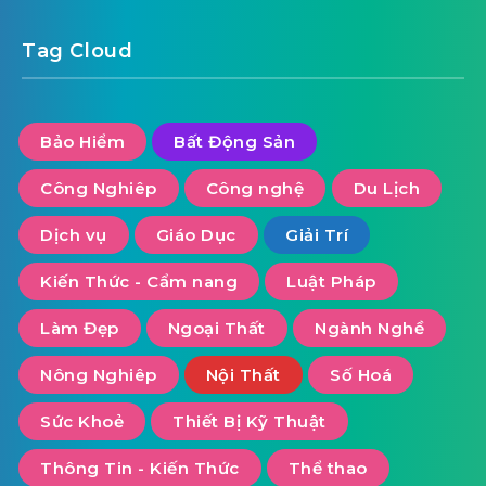
Tag Cloud
Bảo Hiểm
Bất Động Sản
Công Nghiêp
Công nghệ
Du Lịch
Dịch vụ
Giáo Dục
Giải Trí
Kiến Thức - Cẩm nang
Luật Pháp
Làm Đẹp
Ngoại Thất
Ngành Nghề
Nông Nghiêp
Nội Thất
Số Hoá
Sức Khoẻ
Thiết Bị Kỹ Thuật
Thông Tin - Kiến Thức
Thể thao