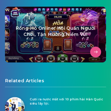
Rồng Hổ Online: Hội Quán Người
Chơi, Tận Hưởng Niềm Vui
Related Articles
Cười ra nước mắt với 10 phim hài Hàn Quốc
siêu lầy lội.