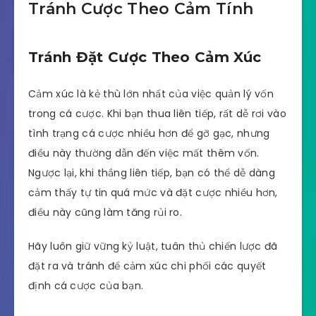
Tránh Cược Theo Cảm Tính
Tránh Đặt Cược Theo Cảm Xúc
Cảm xúc là kẻ thù lớn nhất của việc quản lý vốn
trong cá cược. Khi bạn thua liên tiếp, rất dễ rơi vào
tình trạng cá cược nhiều hơn để gỡ gạc, nhưng
điều này thường dẫn đến việc mất thêm vốn.
Ngược lại, khi thắng liên tiếp, bạn có thể dễ dàng
cảm thấy tự tin quá mức và đặt cược nhiều hơn,
điều này cũng làm tăng rủi ro.
Hãy luôn giữ vững kỷ luật, tuân thủ chiến lược đã
đặt ra và tránh để cảm xúc chi phối các quyết
định cá cược của bạn.