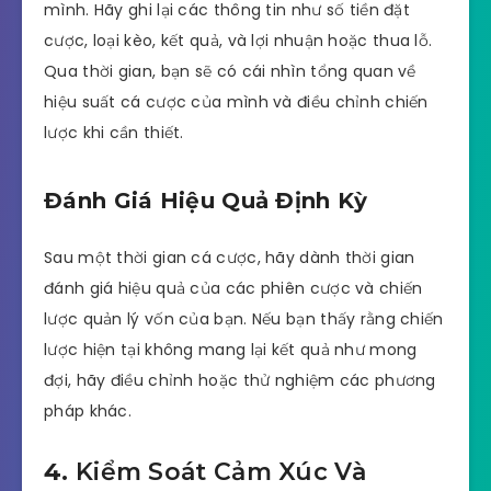
mình. Hãy ghi lại các thông tin như số tiền đặt
cược, loại kèo, kết quả, và lợi nhuận hoặc thua lỗ.
Qua thời gian, bạn sẽ có cái nhìn tổng quan về
hiệu suất cá cược của mình và điều chỉnh chiến
lược khi cần thiết.
Đánh Giá Hiệu Quả Định Kỳ
Sau một thời gian cá cược, hãy dành thời gian
đánh giá hiệu quả của các phiên cược và chiến
lược quản lý vốn của bạn. Nếu bạn thấy rằng chiến
lược hiện tại không mang lại kết quả như mong
đợi, hãy điều chỉnh hoặc thử nghiệm các phương
pháp khác.
4.
Kiểm Soát Cảm Xúc Và