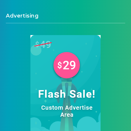
Advertising