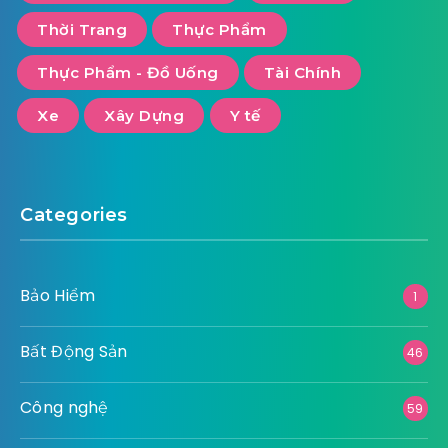
Thời Trang
Thực Phẩm
Thực Phẩm - Đồ Uống
Tài Chính
Xe
Xây Dựng
Y tế
Categories
Bảo Hiểm
1
Bất Động Sản
46
Công nghệ
59