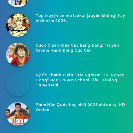
Top truyện anime Isekai (xuyên không) hay
nhất năm 2026.
Cuộc Chiến Giữa Các Băng Đảng: Truyện
Online Hành Động Cực Gắt.
Ký Ức Thanh Xuân: Trải Nghiệm “Lội Ngược
Dòng” Đọc Truyện School Life Tại Blog
Truyện Mới
Phim Hàn Quốc hay nhất 2025 chỉ có tại HD
Online