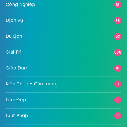
Công Nghiêp
18
Dịch vụ
38
Du Lịch
53
Giải Trí
688
Giáo Dục
10
Kiến Thức – Cẩm nang
8
Làm Đẹp
7
Luật Pháp
12