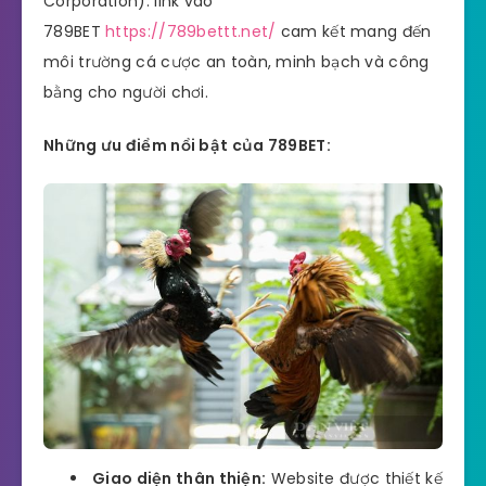
Corporation). link vào
789BET
https://789bettt.net/
cam kết mang đến
môi trường cá cược an toàn, minh bạch và công
bằng cho người chơi.
Những ưu điểm nổi bật của 789BET:
Giao diện thân thiện:
Website được thiết kế