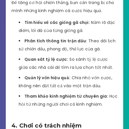
Để tăng cơ hội chiến thắng, bạn cần trang bị cho
mình những kinh nghiệm cá cược hiệu quả.
Tìm hiểu về các giống gà chọi:
Nắm rõ đặc
điểm, lối đá của từng giống gà.
Phân tích thông tin trận đấu:
Theo dõi lịch
sử chiến đấu, phong độ, thể lực của gà.
Quan sát tỷ lệ cược:
So sánh tỷ lệ cược
giữa các nhà cái để tìm ra lựa chọn tốt nhất.
Quản lý vốn hiệu quả:
Chia nhỏ vốn cược,
không nên đặt tất cả vào một trận đấu.
Tham khảo kinh nghiệm từ chuyên gia:
Học
hỏi từ những người chơi có kinh nghiệm.
4. Chơi có trách nhiệm