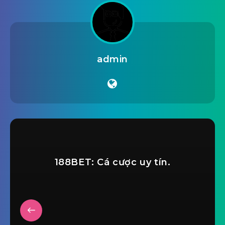
admin
188BET: Cá cược uy tín.