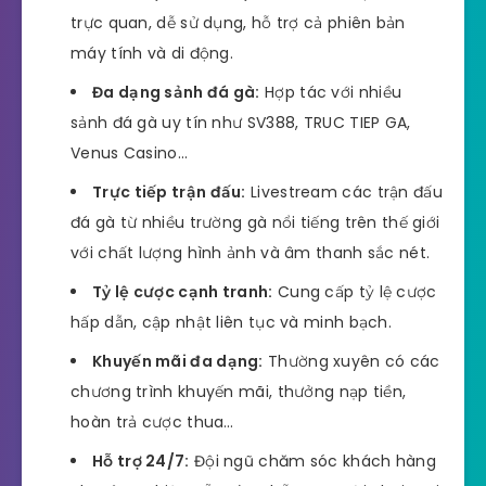
trực quan, dễ sử dụng, hỗ trợ cả phiên bản
máy tính và di động.
Đa dạng sảnh đá gà:
Hợp tác với nhiều
sảnh đá gà uy tín như SV388, TRUC TIEP GA,
Venus Casino…
Trực tiếp trận đấu:
Livestream các trận đấu
đá gà từ nhiều trường gà nổi tiếng trên thế giới
với chất lượng hình ảnh và âm thanh sắc nét.
Tỷ lệ cược cạnh tranh:
Cung cấp tỷ lệ cược
hấp dẫn, cập nhật liên tục và minh bạch.
Khuyến mãi đa dạng:
Thường xuyên có các
chương trình khuyến mãi, thưởng nạp tiền,
hoàn trả cược thua…
Hỗ trợ 24/7:
Đội ngũ chăm sóc khách hàng