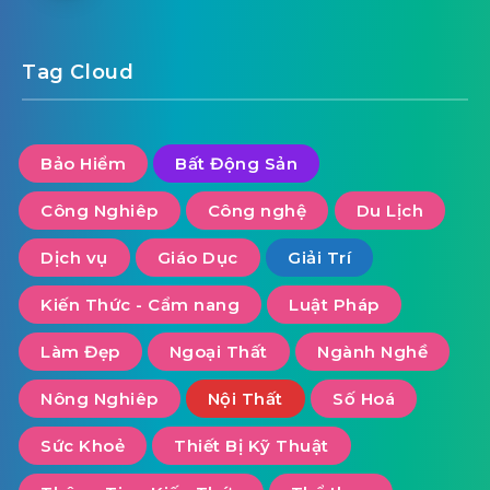
Tag Cloud
Bảo Hiểm
Bất Động Sản
Công Nghiêp
Công nghệ
Du Lịch
Dịch vụ
Giáo Dục
Giải Trí
Kiến Thức - Cẩm nang
Luật Pháp
Làm Đẹp
Ngoại Thất
Ngành Nghề
Nông Nghiêp
Nội Thất
Số Hoá
Sức Khoẻ
Thiết Bị Kỹ Thuật