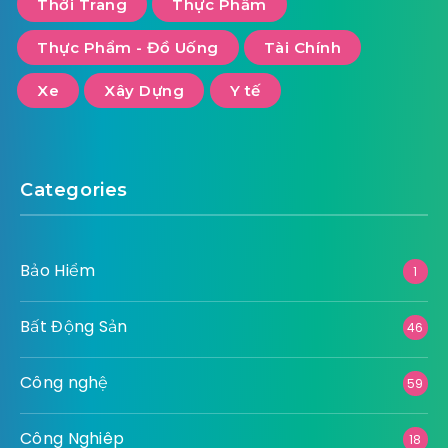
Thời Trang
Thực Phẩm
Thực Phẩm - Đồ Uống
Tài Chính
Xe
Xây Dựng
Y tế
Categories
Bảo Hiểm
1
Bất Động Sản
46
Công nghệ
59
Công Nghiêp
18