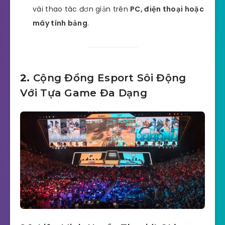
vài thao tác đơn giản trên
PC, điện thoại hoặc
máy tính bảng
.
2.
Cộng Đồng Esport Sôi Động
Với Tựa Game Đa Dạng