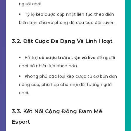
người chơi.
Tỷ lệ kèo được cập nhật liên tục theo diễn
biến trận đấu và phong độ của các đội tuyển.
3.2. Đặt Cược Đa Dạng Và Linh Hoạt
Hỗ trợ
cá cược trước trận và live
để người
chơi có nhiều lựa chọn hơn.
Phong phú các loại kèo cược từ cơ bản đến
nâng cao, phù hợp cho mọi đối tượng người
chơi.
3.3. Kết Nối Cộng Đồng Đam Mê
Esport