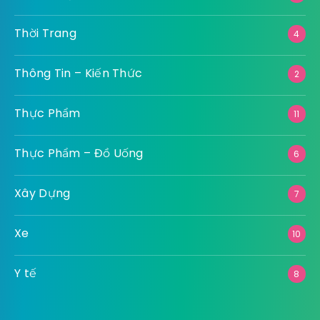
Thời Trang
4
Thông Tin – Kiến Thức
2
Thực Phẩm
11
Thực Phẩm – Đồ Uống
6
Xây Dựng
7
Xe
10
Y tế
8