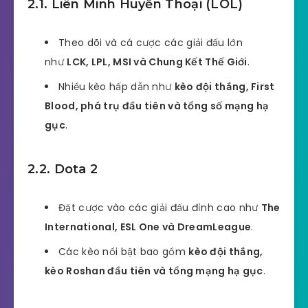
2.1. Liên Minh Huyền Thoại (LOL)
Theo dõi và cá cược các giải đấu lớn
như
LCK, LPL, MSI và Chung Kết Thế Giới
.
Nhiều kèo hấp dẫn như
kèo đội thắng, First
Blood, phá trụ đầu tiên và tổng số mạng hạ
gục
.
2.2. Dota 2
Đặt cược vào các giải đấu đỉnh cao như
The
International, ESL One và DreamLeague
.
Các kèo nổi bật bao gồm
kèo đội thắng,
kèo Roshan đầu tiên và tổng mạng hạ gục
.