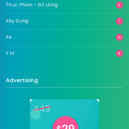
Thực Phẩm – Đồ Uống
6
Xây Dựng
7
Xe
10
Y tế
8
Advertising