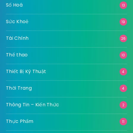
Số Hoá
13
Sức Khoẻ
19
Tài Chính
26
Thể thao
10
Thiết Bị Kỹ Thuật
4
Thời Trang
4
Thông Tin – Kiến Thức
2
Thực Phẩm
11