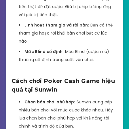
tiền thật để đặt cược. Giá trị chip tương ứng
với giá trị tiền thật.
Linh hoạt tham gia và rời bàn:
Bạn có thể
tham gia hoặc rời khỏi bàn chơi bất cứ lúc
nào.
Mức Blind cố định:
Mức Blind (cược mù)
thường cố định trong suốt ván chơi.
Cách chơi Poker Cash Game hiệu
quả tại Sunwin
Chọn bàn chơi phù hợp:
Sunwin cung cấp
nhiều bàn chơi với mức cược khác nhau. Hãy
lựa chọn bàn chơi phù hợp với khả năng tài
chính và trình độ của bạn.