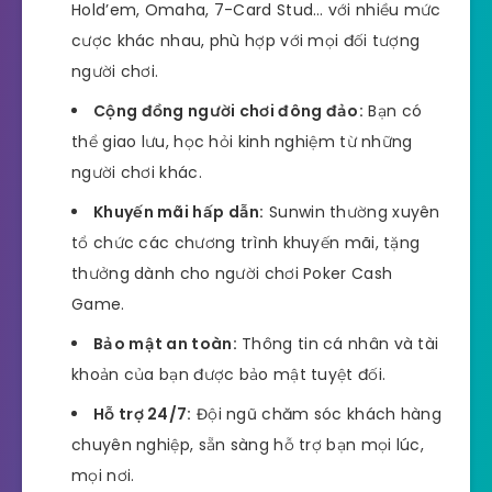
Hold’em, Omaha, 7-Card Stud… với nhiều mức
cược khác nhau, phù hợp với mọi đối tượng
người chơi.
Cộng đồng người chơi đông đảo:
Bạn có
thể giao lưu, học hỏi kinh nghiệm từ những
người chơi khác.
Khuyến mãi hấp dẫn:
Sunwin thường xuyên
tổ chức các chương trình khuyến mãi, tặng
thưởng dành cho người chơi Poker Cash
Game.
Bảo mật an toàn:
Thông tin cá nhân và tài
khoản của bạn được bảo mật tuyệt đối.
Hỗ trợ 24/7:
Đội ngũ chăm sóc khách hàng
chuyên nghiệp, sẵn sàng hỗ trợ bạn mọi lúc,
mọi nơi.