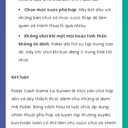
Chọn mức cược phù hợp:
Hãy bắt đầu với
những bàn chơi có mức cược thấp để làm
quen và tránh thua lỗ quá nhiều.
Không chơi khi mệt mỏi hoặc tinh thần
không ổn định:
Poker đòi hỏi sự tập trung cao
độ. Hãy chỉ chơi khi bạn đang ở trạng thái tốt
nhất.
Kết luận
Poker Cash Game tại Sunwin là một sân chơi hấp
dẫn và đầy thách thức dành cho những ai đam
mê Poker. Bằng cách hiểu rõ luật chơi, áp dụng
chiến thuật phù hợp và luyện tập thường xuyên,
bạn hoàn toàn có thể làm chủ cuộc chơi và chinh