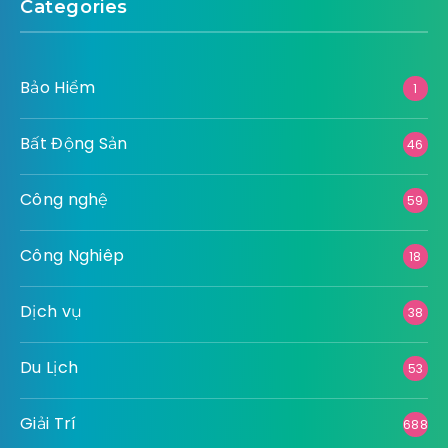
Categories
Bảo Hiểm
1
Bất Động Sản
46
Công nghệ
59
Công Nghiêp
18
Dịch vụ
38
Du Lịch
53
Giải Trí
688