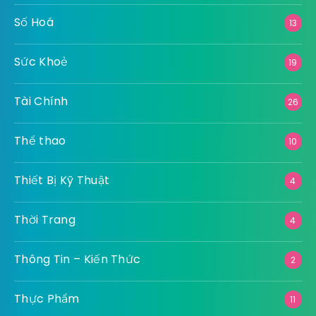
Số Hoá
13
Sức Khoẻ
19
Tài Chính
26
Thể thao
10
Thiết Bị Kỹ Thuật
4
Thời Trang
4
Thông Tin – Kiến Thức
2
Thực Phẩm
11