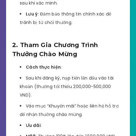
sau khi xác minh.
Lưu ý
: Đảm bảo thông tin chính xác để
tránh bị từ chối thưởng.
2. Tham Gia Chương Trình
Thưởng Chào Mừng
Cách thực hiện
:
Sau khi đăng ký, nạp tiền lần đầu vào tài
khoản (thường tối thiểu 200,000-500,000
VND).
Vào mục “Khuyến mãi” hoặc liên hệ hỗ trợ
để nhận thưởng chào mừng.
Ưu đãi
: