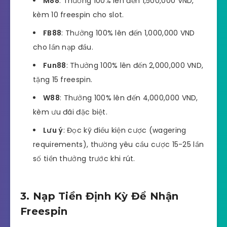
M88
: Thưởng 100% lên đến 1,500,000 VND,
kèm 10 freespin cho slot.
FB88
: Thưởng 100% lên đến 1,000,000 VND
cho lần nạp đầu.
Fun88
: Thưởng 100% lên đến 2,000,000 VND,
tặng 15 freespin.
W88
: Thưởng 100% lên đến 4,000,000 VND,
kèm ưu đãi đặc biệt.
Lưu ý
: Đọc kỹ điều kiện cược (wagering
requirements), thường yêu cầu cược 15-25 lần
số tiền thưởng trước khi rút.
3. Nạp Tiền Định Kỳ Để Nhận
Freespin