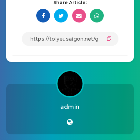
Share Article:
admin