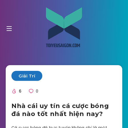
Giải Trí
6
0
Nhà cái uy tín cá cược bóng
đá nào tốt nhất hiện nay?
Cá cược bóng đá trực tuyến không chỉ là một