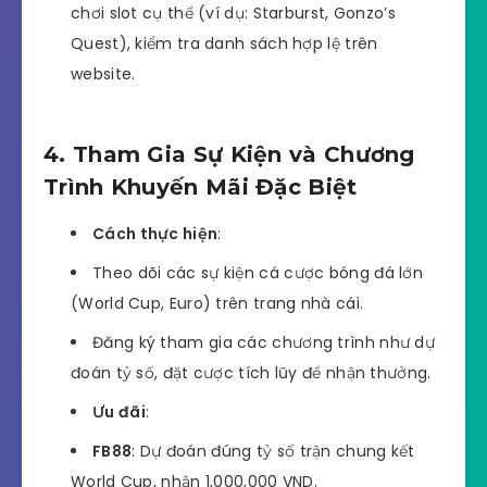
chơi slot cụ thể (ví dụ: Starburst, Gonzo’s
Quest), kiểm tra danh sách hợp lệ trên
website.
4. Tham Gia Sự Kiện và Chương
Trình Khuyến Mãi Đặc Biệt
Cách thực hiện
:
Theo dõi các sự kiện cá cược bóng đá lớn
(World Cup, Euro) trên trang nhà cái.
Đăng ký tham gia các chương trình như dự
đoán tỷ số, đặt cược tích lũy để nhận thưởng.
Ưu đãi
:
FB88
: Dự đoán đúng tỷ số trận chung kết
World Cup, nhận 1,000,000 VND.