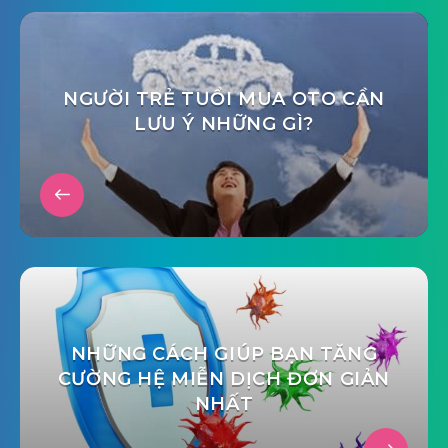
NGƯỜI TRẺ TUỔI MUA OTO CẦN
LƯU Ý NHỮNG GÌ?
NHỮNG CÁCH GIÚP BẠN TĂNG
CƯỜNG HỆ MIỄN DỊCH ĐƠN GIẢN
NHẤT