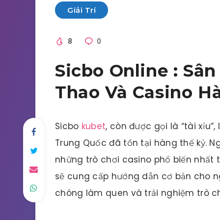
Giải Trí
8
0
Sicbo Online : Sâ
Thao Và Casino H
Sicbo
kubet
, còn được gọi là “tài xỉu”
Trung Quốc đã tồn tại hàng thế kỷ. N
những trò chơi casino phổ biến nhất t
sẽ cung cấp hướng dẫn cơ bản cho n
chóng làm quen và trải nghiệm trò c