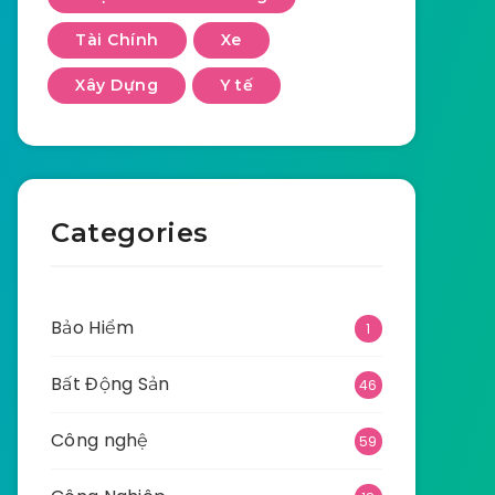
Tài Chính
Xe
Xây Dựng
Y tế
Categories
Bảo Hiểm
1
Bất Động Sản
46
Công nghệ
59