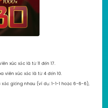
n xúc xắc là từ 11 đến 17.
 viên xúc xắc là từ 4 đến 10.
 xắc giống nhau (ví dụ: 1-1-1 hoặc 6-6-6),