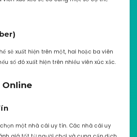
ber)
ể sẽ xuất hiện trên một, hai hoặc ba viên
nếu số đó xuất hiện trên nhiều viên xúc xắc.
 Online
Tín
 chọn một nhà cái uy tín. Các nhà cái uy
ánh giá tốt từ người chơi và cung cấp dịch