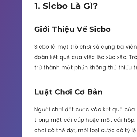
1. Sicbo Là Gì?
Giới Thiệu Về Sicbo
Sicbo là một trò chơi sử dụng ba viê
đoán kết quả của việc lắc xúc xắc. T
trở thành một phần không thể thiếu t
Luật Chơi Cơ Bản
Người chơi đặt cược vào kết quả của 
trong một cái cúp hoặc một cái hộp.
chơi có thể đặt, mỗi loại cược có tỷ 