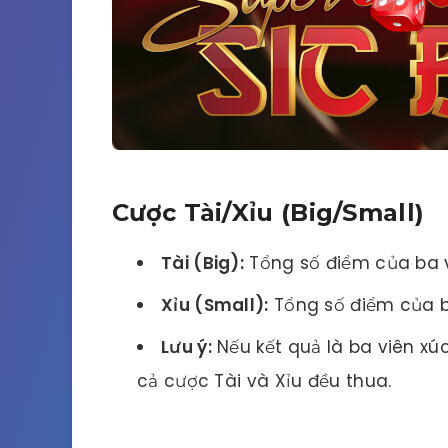
Cược Tài/Xỉu (Big/Small)
Tài (Big):
Tổng số điểm của ba viê
Xỉu (Small):
Tổng số điểm của ba
Lưu ý:
Nếu kết quả là ba viên xúc
cả cược Tài và Xỉu đều thua.