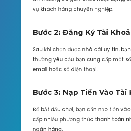
vụ khách hàng chuyên nghiệp.
Bước 2: Đăng Ký Tài Kho
Sau khi chọn được nhà cái uy tín, bạn
thường yêu cầu bạn cung cấp một số
email hoặc số điện thoại.
Bước 3: Nạp Tiền Vào Tài
Để bắt đầu chơi, bạn cần nạp tiền và
cấp nhiều phương thức thanh toán như
ngân hàng.