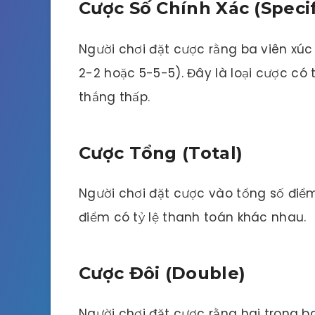
Cược Số Chính Xác (Specif
Người chơi đặt cược rằng ba viên xúc 
2-2 hoặc 5-5-5). Đây là loại cược có
thắng thấp.
Cược Tổng (Total)
Người chơi đặt cược vào tổng số điểm 
điểm có tỷ lệ thanh toán khác nhau.
Cược Đôi (Double)
Người chơi đặt cược rằng hai trong b