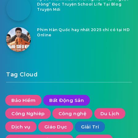
Dòng” Đọc Truyện School Life Tại Blog
Truyện Mới
Phim Hàn Quốc hay nhất 2025 chỉ có tại HD
Online
Tag Cloud
Bảo Hiểm
Bất Động Sản
Công Nghiêp
Công nghệ
Du Lịch
Dịch vụ
Giáo Dục
Giải Trí