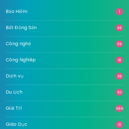
Bảo Hiểm
1
Bất Động Sản
46
Công nghệ
59
Công Nghiêp
18
Dịch vụ
38
Du Lịch
53
Giải Trí
688
Giáo Dục
10