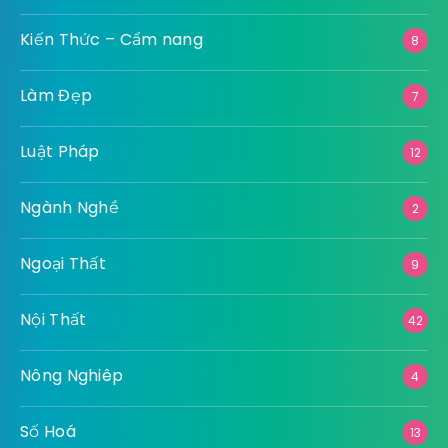
Kiến Thức – Cẩm nang
8
Làm Đẹp
7
Luật Pháp
12
Ngành Nghề
2
Ngoại Thất
9
Nội Thất
42
Nông Nghiêp
4
Số Hoá
13