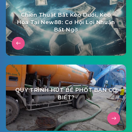
Chiến Thuật Bắt Kèo Dưới, Kèo
Hòa Tại New88: Cơ Hội Lợi Nhuận
Bất Ngờ
QUY TRÌNH HÚT BỂ PHỐT BẠN CÓ
BIẾT?