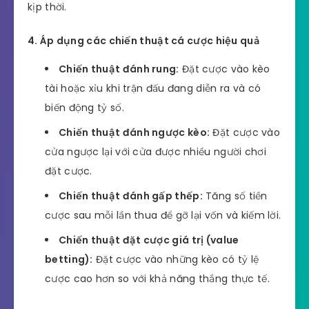
kịp thời.
4. Áp dụng các chiến thuật cá cược hiệu quả
Chiến thuật đánh rung:
Đặt cược vào kèo
tài hoặc xỉu khi trận đấu đang diễn ra và có
biến động tỷ số.
Chiến thuật đánh ngược kèo:
Đặt cược vào
cửa ngược lại với cửa được nhiều người chơi
đặt cược.
Chiến thuật đánh gấp thếp:
Tăng số tiền
cược sau mỗi lần thua để gỡ lại vốn và kiếm lời.
Chiến thuật đặt cược giá trị (value
betting):
Đặt cược vào những kèo có tỷ lệ
cược cao hơn so với khả năng thắng thực tế.