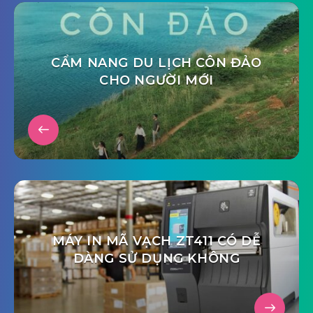
CẨM NANG DU LỊCH CÔN ĐẢO
CHO NGƯỜI MỚI
MÁY IN MÃ VẠCH ZT411 CÓ DỄ
DÀNG SỬ DỤNG KHÔNG