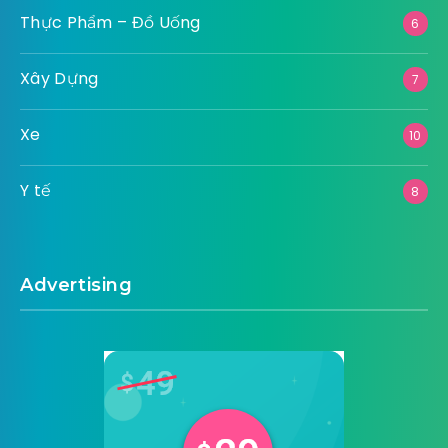
Thực Phẩm – Đồ Uống
6
Xây Dựng
7
Xe
10
Y tế
8
Advertising