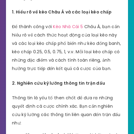
1. Hiểu rõ về kèo Châu Á và các loại kèo chấp
Để thành công với
Kèo Nhà Cái 5
Châu Á, bạn cần
hiểu rõ về cách thức hoạt động của loại kèo này
và các loại kèo chấp phổ biến như kèo đồng banh,
kèo chấp 0.25, 0.5, 0.75, 1, v.v. Mỗi loại kèo chấp có
những đặc điểm và cách tính toán riêng, ảnh
hưởng trực tiếp đến kết quả cá cược của bạn.
2. Nghiên cứu kỹ lưỡng thông tin trận đấu
Thông tin là yếu tố then chốt để đưa ra những
quyết định cá cược chính xác. Bạn cần nghiên
cứu kỹ lưỡng các thông tin liên quan đến trận đấu
như: