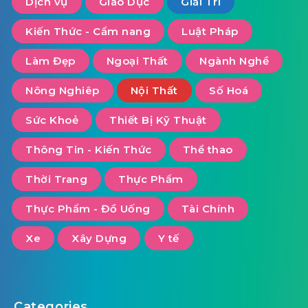
Dịch vụ
Giáo Dục
Giải Trí
Kiến Thức - Cẩm nang
Luật Pháp
Làm Đẹp
Ngoại Thất
Ngành Nghề
Nông Nghiêp
Nội Thất
Số Hoá
Sức Khoẻ
Thiết Bị Kỹ Thuật
Thông Tin - Kiến Thức
Thể thao
Thời Trang
Thực Phẩm
Thực Phẩm - Đồ Uống
Tài Chính
Xe
Xây Dựng
Y tế
Categories