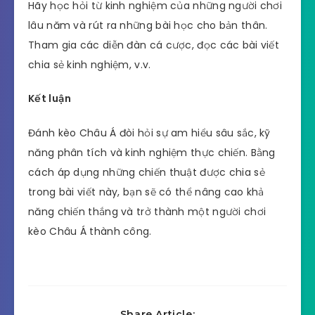
Hãy học hỏi từ kinh nghiệm của những người chơi
lâu năm và rút ra những bài học cho bản thân.
Tham gia các diễn đàn cá cược, đọc các bài viết
chia sẻ kinh nghiệm, v.v.
Kết luận
Đánh kèo Châu Á đòi hỏi sự am hiểu sâu sắc, kỹ
năng phân tích và kinh nghiệm thực chiến. Bằng
cách áp dụng những chiến thuật được chia sẻ
trong bài viết này, bạn sẽ có thể nâng cao khả
năng chiến thắng và trở thành một người chơi
kèo Châu Á thành công.
Share Article: