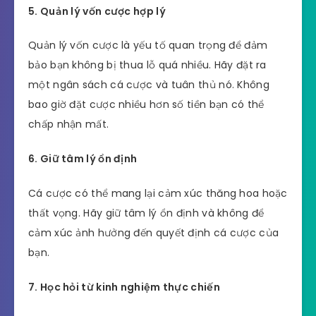
5. Quản lý vốn cược hợp lý
Quản lý vốn cược là yếu tố quan trọng để đảm
bảo bạn không bị thua lỗ quá nhiều. Hãy đặt ra
một ngân sách cá cược và tuân thủ nó. Không
bao giờ đặt cược nhiều hơn số tiền bạn có thể
chấp nhận mất.
6. Giữ tâm lý ổn định
Cá cược có thể mang lại cảm xúc thăng hoa hoặc
thất vọng. Hãy giữ tâm lý ổn định và không để
cảm xúc ảnh hưởng đến quyết định cá cược của
bạn.
7. Học hỏi từ kinh nghiệm thực chiến