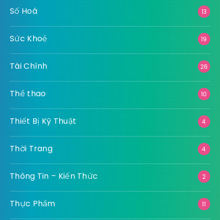
Số Hoá
13
Sức Khoẻ
19
Tài Chính
26
Thể thao
10
Thiết Bị Kỹ Thuật
4
Thời Trang
4
Thông Tin – Kiến Thức
2
Thực Phẩm
11