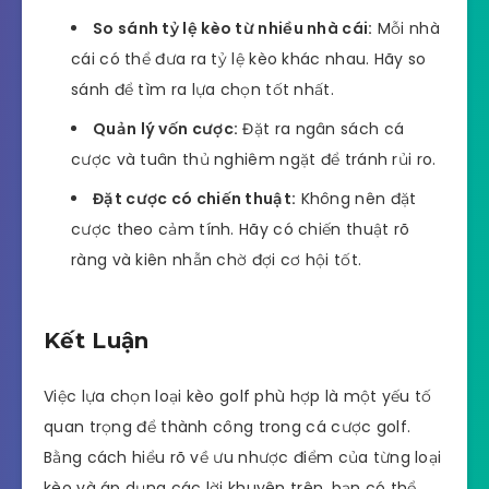
So sánh tỷ lệ kèo từ nhiều nhà cái:
Mỗi nhà
cái có thể đưa ra tỷ lệ kèo khác nhau. Hãy so
sánh để tìm ra lựa chọn tốt nhất.
Quản lý vốn cược:
Đặt ra ngân sách cá
cược và tuân thủ nghiêm ngặt để tránh rủi ro.
Đặt cược có chiến thuật:
Không nên đặt
cược theo cảm tính. Hãy có chiến thuật rõ
ràng và kiên nhẫn chờ đợi cơ hội tốt.
Kết Luận
Việc lựa chọn loại kèo golf phù hợp là một yếu tố
quan trọng để thành công trong cá cược golf.
Bằng cách hiểu rõ về ưu nhược điểm của từng loại
kèo và áp dụng các lời khuyên trên, bạn có thể