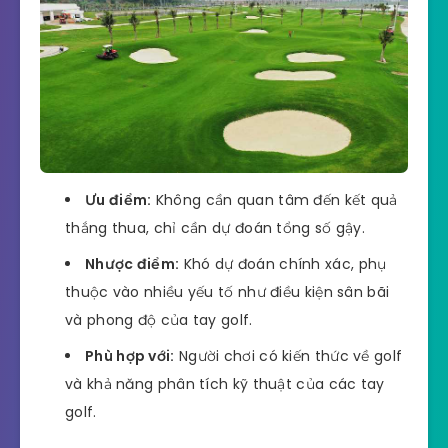
Ưu điểm:
Không cần quan tâm đến kết quả
thắng thua, chỉ cần dự đoán tổng số gậy.
Nhược điểm:
Khó dự đoán chính xác, phụ
thuộc vào nhiều yếu tố như điều kiện sân bãi
và phong độ của tay golf.
Phù hợp với:
Người chơi có kiến thức về golf
và khả năng phân tích kỹ thuật của các tay
golf.