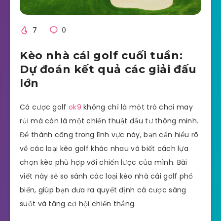
7
0
Kèo nhà cái golf cuối tuần:
Dự đoán kết quả các giải đấu
lớn
Cá cược golf
ok9
không chỉ là một trò chơi may
rủi mà còn là một chiến thuật đầu tư thông minh.
Để thành công trong lĩnh vực này, bạn cần hiểu rõ
về các loại kèo golf khác nhau và biết cách lựa
chọn kèo phù hợp với chiến lược của mình. Bài
viết này sẽ so sánh các loại kèo nhà cái golf phổ
biến, giúp bạn đưa ra quyết định cá cược sáng
suốt và tăng cơ hội chiến thắng.