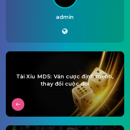
admin
Tài Xỉu MD5: Ván cược định mệnh,
thay đổi cuộc đời