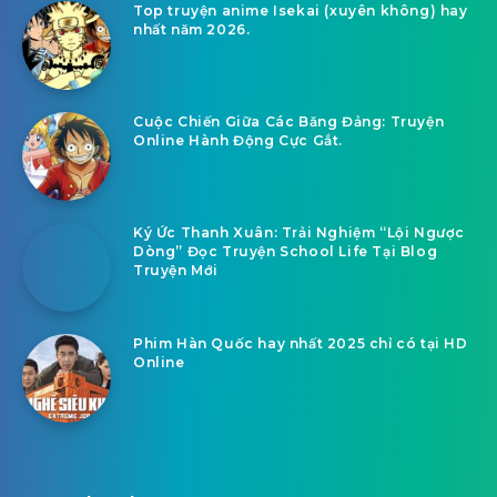
Top truyện anime Isekai (xuyên không) hay
nhất năm 2026.
Cuộc Chiến Giữa Các Băng Đảng: Truyện
Online Hành Động Cực Gắt.
Ký Ức Thanh Xuân: Trải Nghiệm “Lội Ngược
Dòng” Đọc Truyện School Life Tại Blog
Truyện Mới
Phim Hàn Quốc hay nhất 2025 chỉ có tại HD
Online