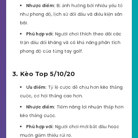
Nhược điểm:
Bị ảnh hưởng bởi nhiều yếu tố
như phong độ, lịch sử đối đầu và điều kiện sân
bãi.
Phù hợp với:
Người chơi thích theo dõi các
trận đấu đối kháng và có khả năng phân tích
phong độ của từng tay golf.
3. Kèo Top 5/10/20
Ưu điểm:
Tỷ lệ cược dễ chịu hơn kèo thắng
cuộc, cơ hội thắng cao hơn.
Nhược điểm:
Tiềm năng lợi nhuận thấp hơn
kèo thắng cuộc.
Phù hợp với:
Người chơi mới bắt đầu hoặc
muốn giảm thiểu rủi ro.