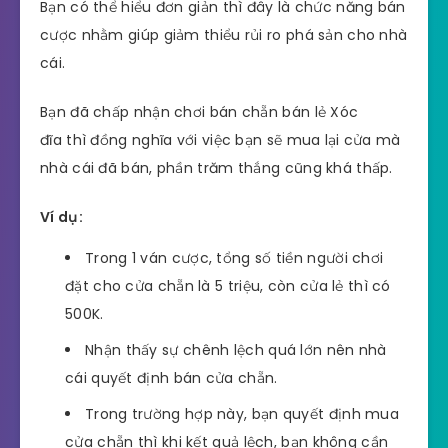
Bạn có thể hiểu đơn giản thì đây là chức năng bán
cược nhằm giúp giảm thiểu rủi ro phá sản cho nhà
cái.
Bạn đã chấp nhận chơi bán chẵn bán lẻ Xóc
đĩa thì đồng nghĩa với việc bạn sẽ mua lại cửa mà
nhà cái đã bán, phần trăm thắng cũng khá thấp.
Ví dụ:
Trong 1 ván cược, tổng số tiền người chơi
đặt cho cửa chẵn là 5 triệu, còn cửa lẻ thì có
500K.
Nhận thấy sự chênh lệch quá lớn nên nhà
cái quyết định bán cửa chẵn.
Trong trường hợp này, bạn quyết định mua
cửa chẵn thì khi kết quả lệch, bạn không cần