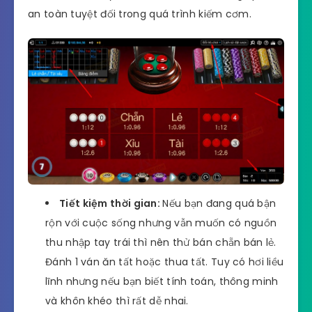
an toàn tuyệt đối trong quá trình kiếm cơm.
Tiết kiệm thời gian:
Nếu bạn đang quá bận
rộn với cuộc sống nhưng vẫn muốn có nguồn
thu nhập tay trái thì nên thử bán chẵn bán lẻ.
Đánh 1 ván ăn tất hoặc thua tất. Tuy có hơi liều
lĩnh nhưng nếu bạn biết tính toán, thông minh
và khôn khéo thì rất dễ nhai.