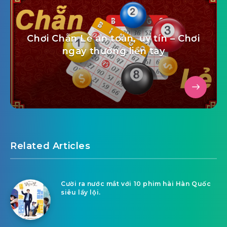
Chơi Chẵn Lẻ an toàn, uy tín – Chơi
ngay thưởng liền tay
Related Articles
Cười ra nước mắt với 10 phim hài Hàn Quốc
siêu lầy lội.