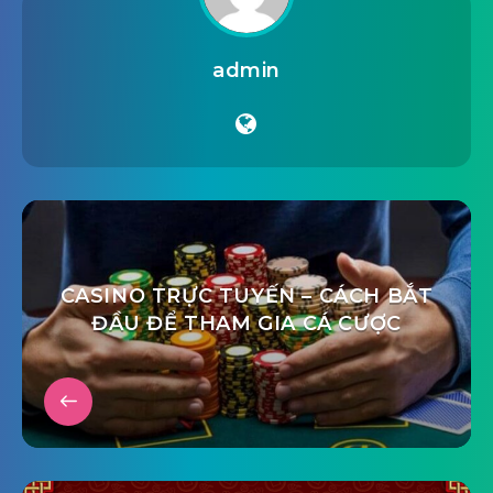
admin
CASINO TRỰC TUYẾN – CÁCH BẮT
ĐẦU ĐỂ THAM GIA CÁ CƯỢC