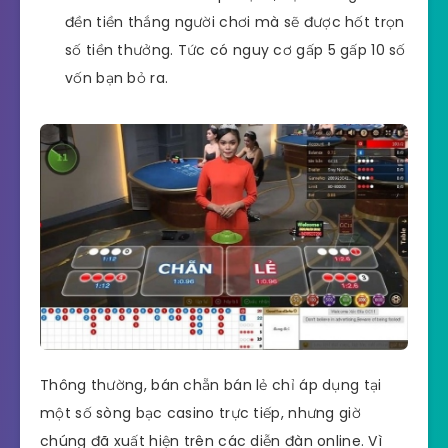
đền tiền thắng người chơi mà sẽ được hốt trọn
số tiền thưởng. Tức có nguy cơ gấp 5 gấp 10 số
vốn bạn bỏ ra.
Thông thường, bán chẵn bán lẻ chỉ áp dụng tại
một số sòng bạc casino trực tiếp, nhưng giờ
chúng đã xuất hiện trên các diễn đàn online. Vì