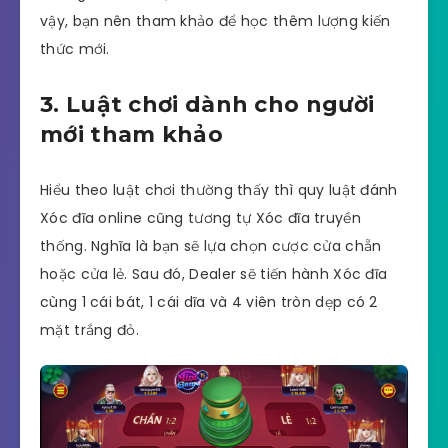
vậy, bạn nên tham khảo để học thêm lượng kiến
thức mới.
3. Luật chơi dành cho người
mới tham khảo
Hiểu theo luật chơi thường thấy thì quy luật đánh
Xóc đĩa online cũng tương tự Xóc đĩa truyền
thống. Nghĩa là bạn sẽ lựa chọn cược cửa chẵn
hoặc cửa lẻ. Sau đó, Dealer sẽ tiến hành Xóc đĩa
cùng 1 cái bát, 1 cái dĩa và 4 viên tròn dẹp có 2
mặt trắng đỏ.