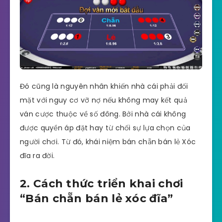
Đó cũng là nguyên nhân khiến nhà cái phải đối
mặt với nguy cơ vỡ nợ nếu không may kết quả
ván cược thuộc về số đông. Bởi nhà cái không
được quyền áp đặt hay từ chối sự lựa chọn của
người chơi. Từ đó, khái niệm bán chẵn bán lẻ Xóc
đĩa ra đời.
2. Cách thức triển khai chơi
“Bán chẵn bán lẻ xóc đĩa”