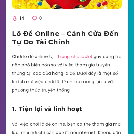
14
0
Lô Đề Online – Cánh Cửa Đến
Tự Do Tài Chính
Chơi lô đề online tại
Trang chủ luck8
gày càng trở
nên phổ biến hơn so với việc tham gia truyền
thống tại các cửa hàng lô đề. Dưới đây là một số
lợi ích mà việc chơi lô đề online mang lại so với
phương thức truyền thống:
1. Tiện lợi và linh hoạt
Với việc chơi lô đề online, bạn có thể tham gia mọi
lúc, mọi nơi chỉ cần có kết nối internet. Không cần