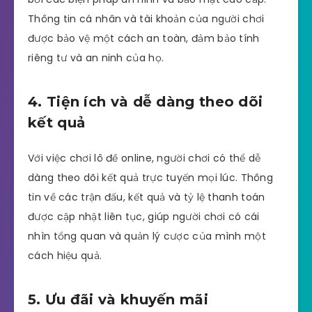
Thông tin cá nhân và tài khoản của người chơi
được bảo vệ một cách an toàn, đảm bảo tính
riêng tư và an ninh của họ.
4. Tiện ích và dễ dàng theo dõi
kết quả
Với việc chơi lô đề online, người chơi có thể dễ
dàng theo dõi kết quả trực tuyến mọi lúc. Thông
tin về các trận đấu, kết quả và tỷ lệ thanh toán
được cập nhật liên tục, giúp người chơi có cái
nhìn tổng quan và quản lý cược của mình một
cách hiệu quả.
5. Ưu đãi và khuyến mãi