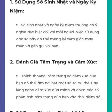
1. Sử Dụng Số Sinh Nhật và Ngày Kỷ
Niệm:
Số sinh nhật và ngày kỷ niệm thường có ý
nghĩa đặc biệt đối với mỗi người. Việc sử dụng
các số này có thể mang lại cảm giác may
mắn và gần gũi với bạn.
2. Đánh Giá Tâm Trạng và Cảm Xúc:
Thỉnh thoảng, tâm trạng và cảm xúc của
bạn có thể làm nổi bật một số số cụ thể. Hãy
lắng nghe cảm xúc của mình và chọn các số
phản ánh tâm trạng của bạn vào thời điểm đó.