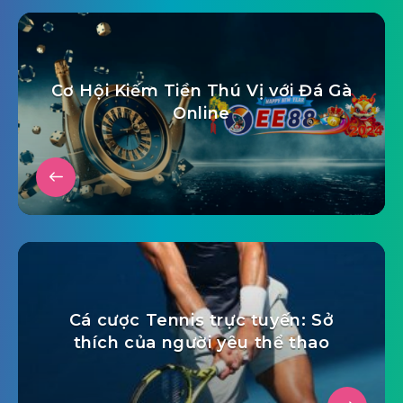
Cơ Hội Kiếm Tiền Thú Vị với Đá Gà
Online
Cá cược Tennis trực tuyến: Sở
thích của người yêu thể thao