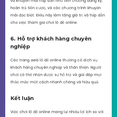
và khuyến mãi hấp dẫn như tiền thưởng đăng ký,
hoàn trả tiền cược, và các chương trình khuyến
mãi đặc biệt. Điều này làm tăng giá trị và hấp dẫn
cho việc tham gia chơi lô đề online.
6. Hỗ trợ khách hàng chuyên
nghiệp
Các trang web lô đề online thường có dịch vụ
khách hàng chuyên nghiệp và thân thiện. Người
chơi có thể nhận được sự hỗ trợ và giải đáp mọi
thắc mắc một cách nhanh chóng và hiệu quả.
Kết luận
Việc chơi lô đề online mang lại nhiều lợi ích so với