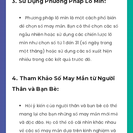
3. Sử Dụng Phương Pháp Lô Mìn:
Phương pháp lô mìn là một cách phổ biến
để chọn số may mắn. Bạn có thể chọn các số
ngẫu nhiên hoặc sử dụng các chiến lược lô
mìn như chọn số từ 1 đến 31 (số ngày trong
một tháng) hoặc sử dụng các số xuất hiện
nhiều trong các kết quả trước đó.
4. Tham Khảo Số May Mắn từ Người
Thân và Bạn Bè:
Hỏi ý kiến ​​của người thân và bạn bè có thể
mang lại cho bạn những số may mắn mới mẻ
và độc đáo. Họ có thể có cái nhìn khác nhau
về các số may mắn dựa trên kinh nghiệm và