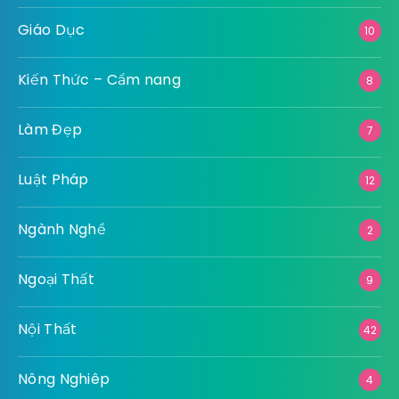
Giáo Dục
10
Kiến Thức – Cẩm nang
8
Làm Đẹp
7
Luật Pháp
12
Ngành Nghề
2
Ngoại Thất
9
Nội Thất
42
Nông Nghiêp
4