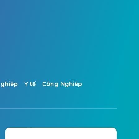
ghiêp
Y tế
Công Nghiêp