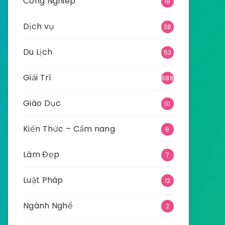
Công Nghiêp
18
Dịch vụ
38
Du Lịch
53
Giải Trí
688
Giáo Dục
10
Kiến Thức – Cẩm nang
8
Làm Đẹp
7
Luật Pháp
12
Ngành Nghề
2