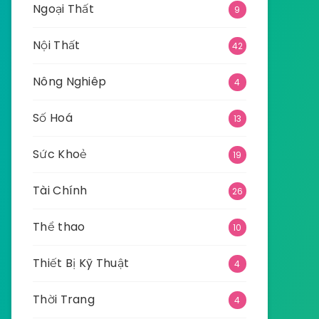
Ngoại Thất
9
Nội Thất
42
Nông Nghiêp
4
Số Hoá
13
Sức Khoẻ
19
Tài Chính
26
Thể thao
10
Thiết Bị Kỹ Thuật
4
Thời Trang
4