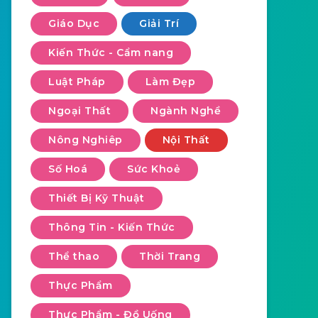
Giáo Dục
Giải Trí
Kiến Thức - Cẩm nang
Luật Pháp
Làm Đẹp
Ngoại Thất
Ngành Nghề
Nông Nghiêp
Nội Thất
Số Hoá
Sức Khoẻ
Thiết Bị Kỹ Thuật
Thông Tin - Kiến Thức
Thể thao
Thời Trang
Thực Phẩm
Thực Phẩm - Đồ Uống