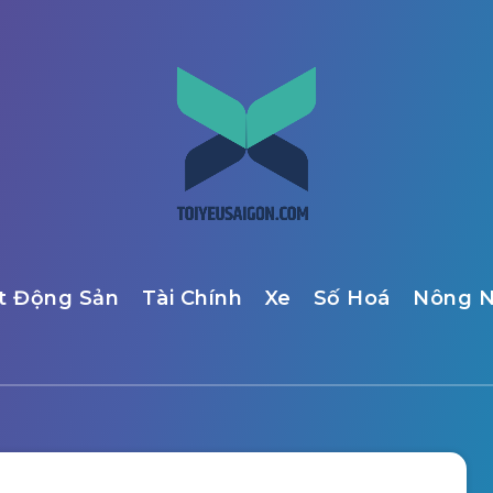
t Động Sản
Tài Chính
Xe
Số Hoá
Nông N