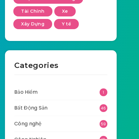
Tài Chính
Xe
Xây Dựng
Y tế
Categories
Bảo Hiểm
1
Bất Động Sản
46
Công nghệ
59