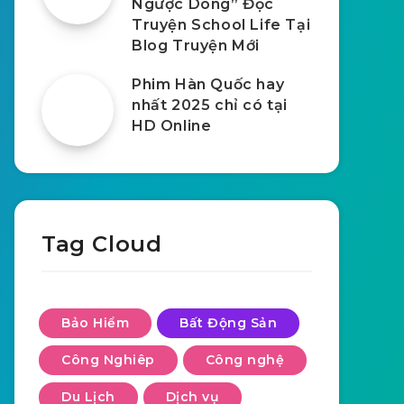
Ngược Dòng” Đọc
Truyện School Life Tại
Blog Truyện Mới
Phim Hàn Quốc hay
nhất 2025 chỉ có tại
HD Online
Tag Cloud
Bảo Hiểm
Bất Động Sản
Công Nghiêp
Công nghệ
Du Lịch
Dịch vụ