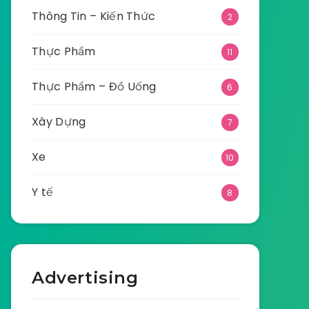
Thông Tin – Kiến Thức
2
Thực Phẩm
11
Thực Phẩm – Đồ Uống
6
Xây Dựng
7
Xe
10
Y tế
8
Advertising