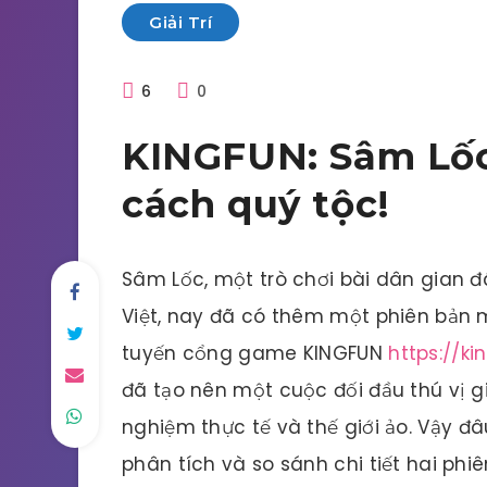
Giải Trí
6
0
KINGFUN: Sâm Lốc
cách quý tộc!
Sâm Lốc, một trò chơi bài dân gian đ
Việt, nay đã có thêm một phiên bản m
tuyến cổng game KINGFUN
https://ki
đã tạo nên một cuộc đối đầu thú vị gi
nghiệm thực tế và thế giới ảo. Vậy đ
phân tích và so sánh chi tiết hai phi