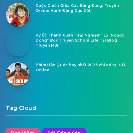
Cuộc Chiến Giữa Các Băng Đảng: Truyện
Online Hành Động Cực Gắt.
Ký Ức Thanh Xuân: Trải Nghiệm “Lội Ngược
Dòng” Đọc Truyện School Life Tại Blog
Truyện Mới
Phim Hàn Quốc hay nhất 2025 chỉ có tại HD
Online
Tag Cloud
Bảo Hiểm
Bất Động Sản