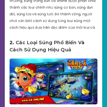
thường, súng trong bắn cá online được phân chia
thành các loại chính như súng cơ bản, súng đạn
đôi, súng lửa và súng lưới. Để thành công, người
chơi cần biết cách sử dụng từng loại súng một
cách hiệu quả dựa trên đặc điểm của mỗi loại cá.
2.
Các Loại Súng Phổ Biến Và
Cách Sử Dụng Hiệu Quả