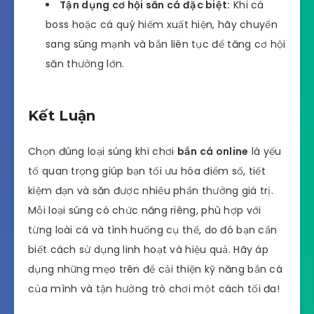
Tận dụng cơ hội săn cá đặc biệt:
Khi cá
boss hoặc cá quý hiếm xuất hiện, hãy chuyển
sang súng mạnh và bắn liên tục để tăng cơ hội
săn thưởng lớn.
Kết Luận
Chọn đúng loại súng khi chơi
bắn cá online
là yếu
tố quan trọng giúp bạn tối ưu hóa điểm số, tiết
kiệm đạn và săn được nhiều phần thưởng giá trị.
Mỗi loại súng có chức năng riêng, phù hợp với
từng loài cá và tình huống cụ thể, do đó bạn cần
biết cách sử dụng linh hoạt và hiệu quả. Hãy áp
dụng những mẹo trên để cải thiện kỹ năng bắn cá
của mình và tận hưởng trò chơi một cách tối đa!