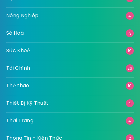
Nông Nghiêp
4
Số Hoá
13
Sức Khoẻ
19
Tài Chính
26
Thể thao
10
Thiết Bị Kỹ Thuật
4
Thời Trang
4
Thông Tin – Kiến Thức
2