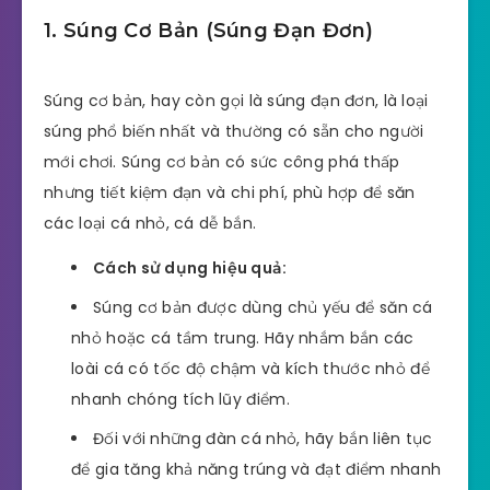
1. Súng Cơ Bản (Súng Đạn Đơn)
Súng cơ bản, hay còn gọi là súng đạn đơn, là loại
súng phổ biến nhất và thường có sẵn cho người
mới chơi. Súng cơ bản có sức công phá thấp
nhưng tiết kiệm đạn và chi phí, phù hợp để săn
các loại cá nhỏ, cá dễ bắn.
Cách sử dụng hiệu quả:
Súng cơ bản được dùng chủ yếu để săn cá
nhỏ hoặc cá tầm trung. Hãy nhắm bắn các
loài cá có tốc độ chậm và kích thước nhỏ để
nhanh chóng tích lũy điểm.
Đối với những đàn cá nhỏ, hãy bắn liên tục
để gia tăng khả năng trúng và đạt điểm nhanh