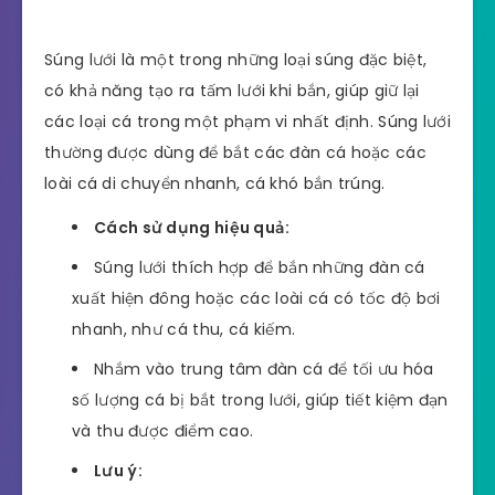
Súng lưới là một trong những loại súng đặc biệt,
có khả năng tạo ra tấm lưới khi bắn, giúp giữ lại
các loại cá trong một phạm vi nhất định. Súng lưới
thường được dùng để bắt các đàn cá hoặc các
loài cá di chuyển nhanh, cá khó bắn trúng.
Cách sử dụng hiệu quả:
Súng lưới thích hợp để bắn những đàn cá
xuất hiện đông hoặc các loài cá có tốc độ bơi
nhanh, như cá thu, cá kiếm.
Nhắm vào trung tâm đàn cá để tối ưu hóa
số lượng cá bị bắt trong lưới, giúp tiết kiệm đạn
và thu được điểm cao.
Lưu ý: