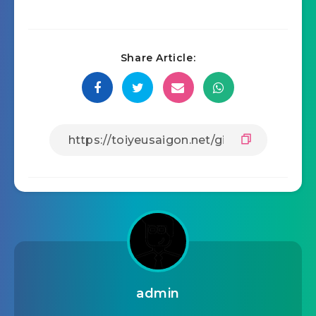
Share Article:
admin