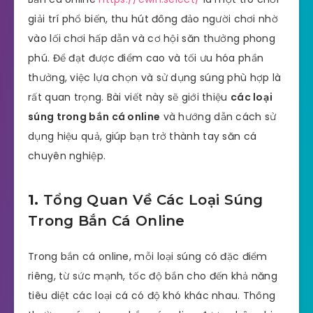
giải trí phổ biến, thu hút đông đảo người chơi nhờ
vào lối chơi hấp dẫn và cơ hội săn thưởng phong
phú. Để đạt được điểm cao và tối ưu hóa phần
thưởng, việc lựa chọn và sử dụng súng phù hợp là
rất quan trọng. Bài viết này sẽ giới thiệu
các loại
súng trong bắn cá online
và hướng dẫn cách sử
dụng hiệu quả, giúp bạn trở thành tay săn cá
chuyên nghiệp.
1.
Tổng Quan Về Các Loại Súng
Trong Bắn Cá Online
Trong bắn cá online, mỗi loại súng có đặc điểm
riêng, từ sức mạnh, tốc độ bắn cho đến khả năng
tiêu diệt các loại cá có độ khó khác nhau. Thông