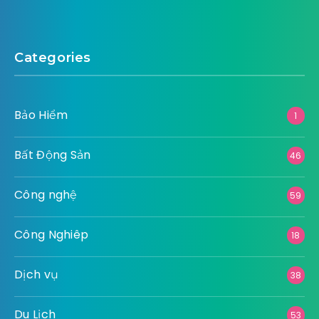
Categories
Bảo Hiểm
1
Bất Động Sản
46
Công nghệ
59
Công Nghiêp
18
Dịch vụ
38
Du Lịch
53