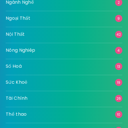
Ngành Nghề
2
Ngoại Thất
9
Nội Thất
42
Nông Nghiêp
4
Số Hoá
13
Sức Khoẻ
19
Tài Chính
26
Thể thao
10