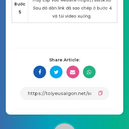
Truy cập vào website https://ssstik.io/
Bước
Sau đó dán link đã sao chép ở bước 4
5
và tải video xuống.
Share Article: