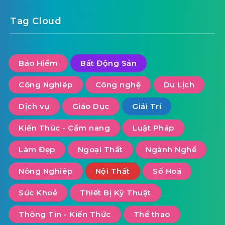
Tag Cloud
Bảo Hiểm
Bất Động Sản
Công Nghiêp
Công nghệ
Du Lịch
Dịch vụ
Giáo Dục
Giải Trí
Kiến Thức - Cẩm nang
Luật Pháp
Làm Đẹp
Ngoại Thất
Ngành Nghề
Nông Nghiêp
Nội Thất
Số Hoá
Sức Khoẻ
Thiết Bị Kỹ Thuật
Thông Tin - Kiến Thức
Thể thao