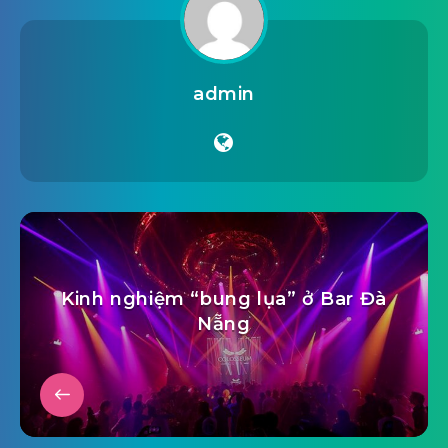
admin
Kinh nghiệm “bung lụa” ở Bar Đà
Nẵng