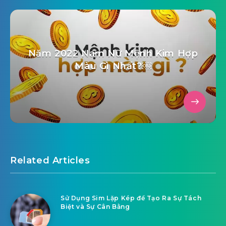
Năm 2022 Nam Nữ Mệnh Kim Hợp
Màu Gì Nhất?￼
Related Articles
Sử Dụng Sim Lặp Kép để Tạo Ra Sự Tách
Biệt và Sự Cân Bằng