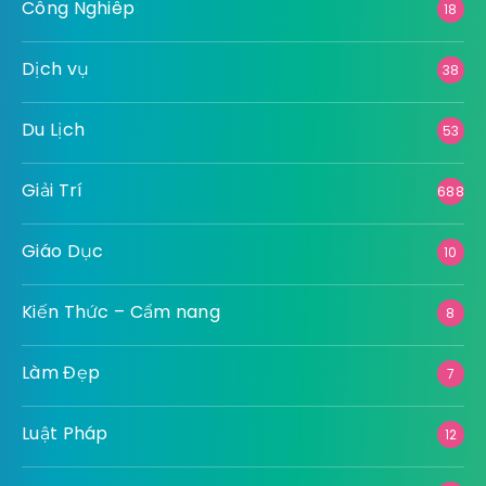
Công Nghiêp
18
Dịch vụ
38
Du Lịch
53
Giải Trí
688
Giáo Dục
10
Kiến Thức – Cẩm nang
8
Làm Đẹp
7
Luật Pháp
12