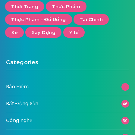
Thời Trang
Thực Phẩm
Thực Phẩm - Đồ Uống
Tài Chính
Xe
Xây Dựng
Y tế
Categories
Bảo Hiểm
1
Bất Động Sản
46
Công nghệ
59