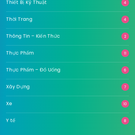
Thiết Bị Kỹ Thuật
4
Thời Trang
4
Thông Tin – Kiến Thức
2
Thực Phẩm
11
Thực Phẩm – Đồ Uống
6
Xây Dựng
7
Xe
10
Y tế
8