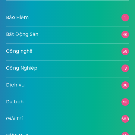
Bảo Hiểm
1
Bất Động Sản
46
Công nghệ
59
Công Nghiêp
18
Dịch vụ
38
Du Lịch
53
Giải Trí
688