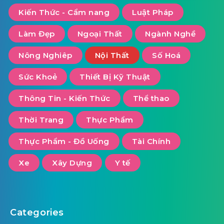
Kiến Thức - Cẩm nang
Luật Pháp
Làm Đẹp
Ngoại Thất
Ngành Nghề
Nông Nghiêp
Nội Thất
Số Hoá
Sức Khoẻ
Thiết Bị Kỹ Thuật
Thông Tin - Kiến Thức
Thể thao
Thời Trang
Thực Phẩm
Thực Phẩm - Đồ Uống
Tài Chính
Xe
Xây Dựng
Y tế
Categories