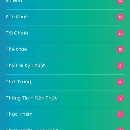
Số Hoá
13
Sức Khoẻ
19
Tài Chính
26
Thể thao
10
Thiết Bị Kỹ Thuật
4
Thời Trang
4
Thông Tin – Kiến Thức
2
Thực Phẩm
11