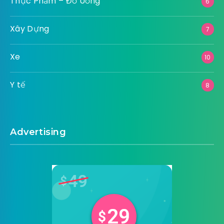
Thực Phẩm – Đồ Uống
6
Xây Dựng
7
Xe
10
Y tế
8
Advertising