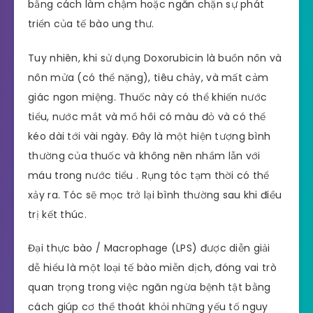
bằng cách làm chậm hoặc ngăn chặn sự phát
triển của tế bào ung thư.
Tuy nhiên, khi sử dụng Doxorubicin là buồn nôn và
nôn mửa (có thể nặng), tiêu chảy, và mất cảm
giác ngon miệng. Thuốc này có thể khiến nước
tiểu, nước mắt và mồ hôi có màu đỏ và có thể
kéo dài tới vài ngày. Đây là một hiện tượng bình
thường của thuốc và không nên nhầm lẫn với
máu trong nước tiểu . Rụng tóc tạm thời có thể
xảy ra. Tóc sẽ mọc trở lại bình thường sau khi điều
trị kết thúc.
Đại thực bào / Macrophage (LPS) được diễn giải
dễ hiểu là một loại tế bào miễn dịch, đóng vai trò
quan trọng trong việc ngăn ngừa bệnh tật bằng
cách giúp cơ thể thoát khỏi những yếu tố nguy