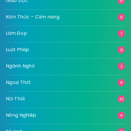
Giáo Dục
10
Kiến Thức – Cẩm nang
8
Làm Đẹp
7
Luật Pháp
12
Ngành Nghề
2
Ngoại Thất
9
Nội Thất
42
Nông Nghiêp
4