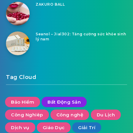
ZAKURO BALL
Seanol – Jial302: Tăng cường sức khỏe sinh
lý nam
Tag Cloud
Bảo Hiểm
Bất Động Sản
Công Nghiêp
Công nghệ
Du Lịch
Dịch vụ
Giáo Dục
Giải Trí