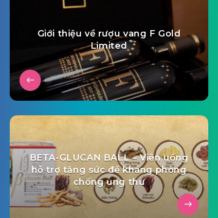
Giới thiệu về rượu vang F Gold
Limited
BETA-GLUCAN BALL – Viên uống
hỗ trợ tăng sức đề kháng phòng
chống ung thư