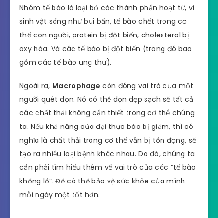
Nhóm tế bào là loại bỏ các thành phần hoạt tử, vi
sinh vật sống như bụi bẩn, tế bào chết trong cơ
thể con người, protein bị đột biến, cholesterol bị
oxy hóa. Và các tế bào bị đột biến (trong đó bao
gồm các tế bào ung thư).
Ngoài ra,
Macrophage
còn đóng vai trò của một
người quét dọn. Nó có thể dọn dẹp sạch sẽ tất cả
các chất thải không cần thiết trong cơ thể chúng
ta. Nếu khả năng của đại thực bào bị giảm, thì có
nghĩa là chất thải trong cơ thể vẫn bị tồn đọng, sẽ
tạo ra nhiều loại bệnh khác nhau. Do đó, chúng ta
cần phải tìm hiểu thêm về vai trò của các “tế bào
khổng lồ”. Để có thể bảo vệ sức khỏe của mình
mỗi ngày một tốt hơn.