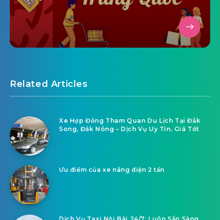
Related Articles
Xe Hợp Đồng Tham Quan Du Lịch Tại Đắk
Song, Đắk Nông – Dịch Vụ Uy Tín, Giá Tốt
Ưu điểm của xe nâng điện 2 tấn
Dịch Vụ Taxi Nội Bài 24/7: Luôn Sẵn Sàng