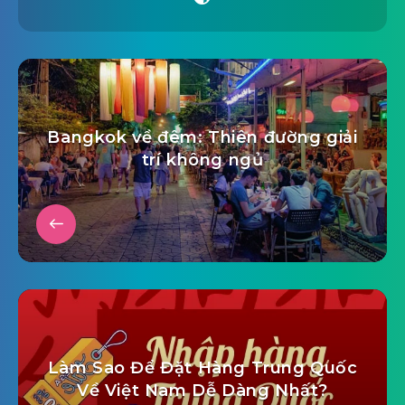
Bangkok về đêm: Thiên đường giải
trí không ngủ
Làm Sao Để Đặt Hàng Trung Quốc
Về Việt Nam Dễ Dàng Nhất?