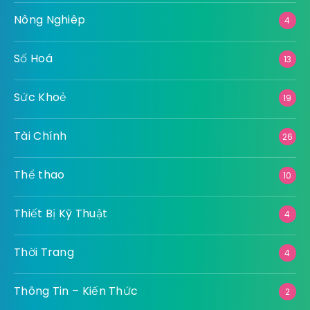
Nông Nghiêp
4
Số Hoá
13
Sức Khoẻ
19
Tài Chính
26
Thể thao
10
Thiết Bị Kỹ Thuật
4
Thời Trang
4
Thông Tin – Kiến Thức
2