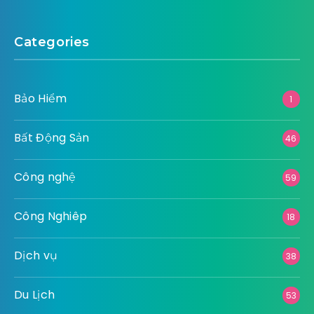
Categories
Bảo Hiểm
1
Bất Động Sản
46
Công nghệ
59
Công Nghiêp
18
Dịch vụ
38
Du Lịch
53