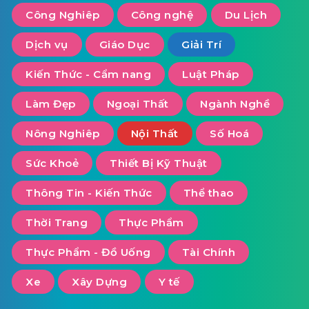
Công Nghiêp
Công nghệ
Du Lịch
Dịch vụ
Giáo Dục
Giải Trí
Kiến Thức - Cẩm nang
Luật Pháp
Làm Đẹp
Ngoại Thất
Ngành Nghề
Nông Nghiêp
Nội Thất
Số Hoá
Sức Khoẻ
Thiết Bị Kỹ Thuật
Thông Tin - Kiến Thức
Thể thao
Thời Trang
Thực Phẩm
Thực Phẩm - Đồ Uống
Tài Chính
Xe
Xây Dựng
Y tế