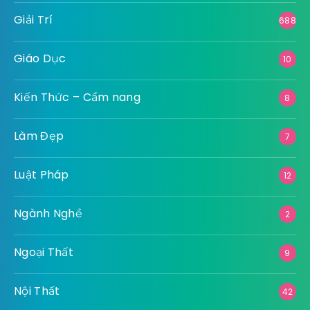
Giải Trí
688
Giáo Dục
10
Kiến Thức – Cẩm nang
8
Làm Đẹp
7
Luật Pháp
12
Ngành Nghề
2
Ngoại Thất
9
Nội Thất
42