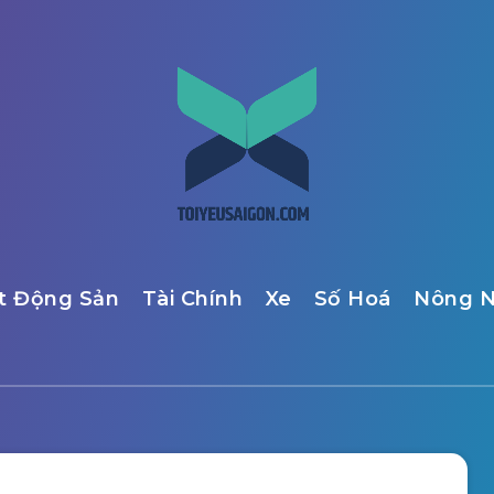
t Động Sản
Tài Chính
Xe
Số Hoá
Nông N