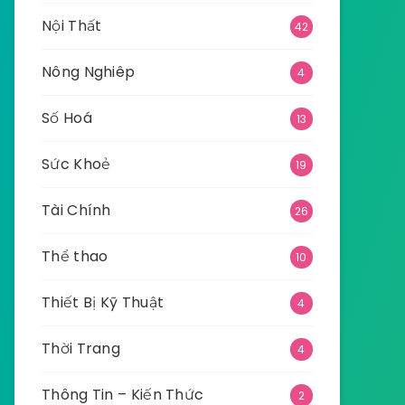
Nội Thất
42
Nông Nghiêp
4
Số Hoá
13
Sức Khoẻ
19
Tài Chính
26
Thể thao
10
Thiết Bị Kỹ Thuật
4
Thời Trang
4
Thông Tin – Kiến Thức
2