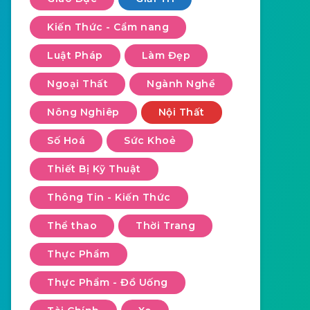
Kiến Thức - Cẩm nang
Luật Pháp
Làm Đẹp
Ngoại Thất
Ngành Nghề
Nông Nghiêp
Nội Thất
Số Hoá
Sức Khoẻ
Thiết Bị Kỹ Thuật
Thông Tin - Kiến Thức
Thể thao
Thời Trang
Thực Phẩm
Thực Phẩm - Đồ Uống