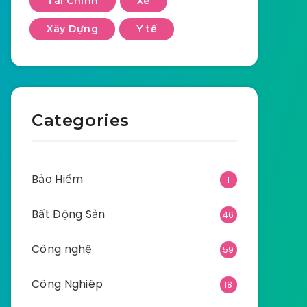
Tài Chính
Xe
Xây Dựng
Y tế
Categories
Bảo Hiểm
1
Bất Động Sản
46
Công nghệ
59
Công Nghiêp
18