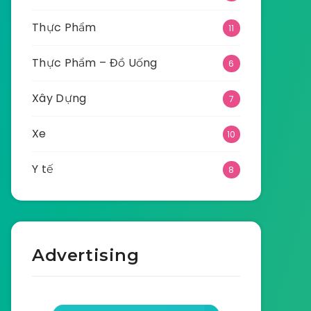
Thực Phẩm
11
Thực Phẩm – Đồ Uống
6
Xây Dựng
7
Xe
10
Y tế
8
Advertising