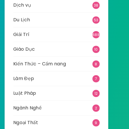
Dịch vụ
38
Du Lịch
53
Giải Trí
688
Giáo Dục
10
Kiến Thức – Cẩm nang
8
Làm Đẹp
7
Luật Pháp
12
Ngành Nghề
2
Ngoại Thất
9