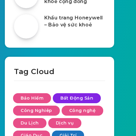
khoẻ cộng đồng
Khẩu trang Honeywell
– Bảo vệ sức khoẻ
Tag Cloud
Bảo Hiểm
Bất Động Sản
Công Nghiêp
Công nghệ
Du Lịch
Dịch vụ
Giáo Dục
Giải Trí