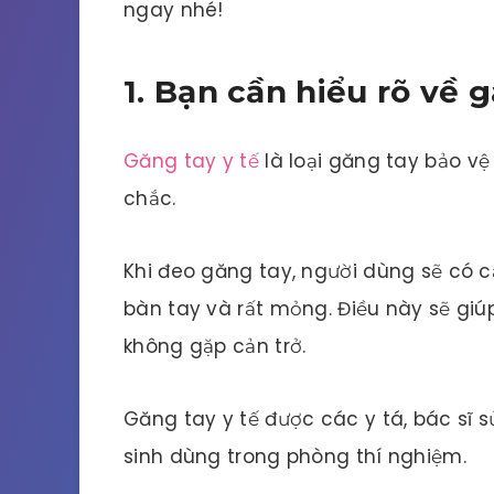
ngay nhé!
1. Bạn cần hiểu rõ về g
Găng tay y tế
là loại găng tay bảo v
chắc.
Khi đeo găng tay, người dùng sẽ có 
bàn tay và rất mỏng. Điều này sẽ giúp
không gặp cản trở.
Găng tay y tế được các y tá, bác sĩ 
sinh dùng trong phòng thí nghiệm.