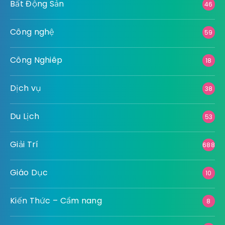
Bất Động Sản
46
Công nghệ
59
Công Nghiêp
18
Dịch vụ
38
Du Lịch
53
Giải Trí
688
Giáo Dục
10
Kiến Thức – Cẩm nang
8