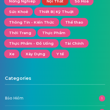
Nông Nghiêp
Nội Thất
Số Hoá
Sức Khoẻ
Thiết Bị Kỹ Thuật
Thông Tin - Kiến Thức
Thể thao
Thời Trang
Thực Phẩm
Thực Phẩm - Đồ Uống
Tài Chính
Xe
Xây Dựng
Y tế
Categories
Bảo Hiểm
1