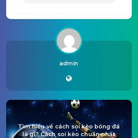
admin
Tìm hiểu về cách soi kèo bóng đá
là gì? Cách soi kèo chuẩn nhất