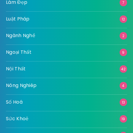
Làm Đẹp
7
Luật Pháp
12
Ngành Nghề
2
Ngoại Thất
9
Nội Thất
42
Nông Nghiêp
4
Số Hoá
13
Sức Khoẻ
19