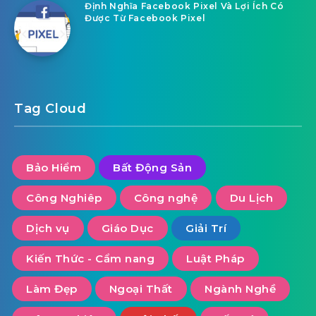
Định Nghĩa Facebook Pixel Và Lợi Ích Có
Được Từ Facebook Pixel
Tag Cloud
Bảo Hiểm
Bất Động Sản
Công Nghiêp
Công nghệ
Du Lịch
Dịch vụ
Giáo Dục
Giải Trí
Kiến Thức - Cẩm nang
Luật Pháp
Làm Đẹp
Ngoại Thất
Ngành Nghề